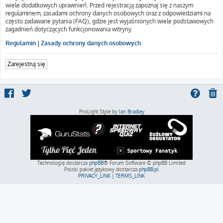
wiele dodatkowych uprawnień. Przed rejestracją zapoznaj się z naszym
regulaminem, zasadami ochrony danych osobowych oraz z odpowiedziami na
często zadawane pytania (FAQ), gdzie jest wyjaśnionych wiele podstawowych
zagadnień dotyczących funkcjonowania witryny.
Regulamin
|
Zasady ochrony danych osobowych
Zarejestruj się
ProLight Style by
Ian Bradley
Technologię dostarcza
phpBB
® Forum Software © phpBB Limited
Polski pakiet językowy dostarcza
phpBB.pl
PRIVACY_LINK
|
TERMS_LINK