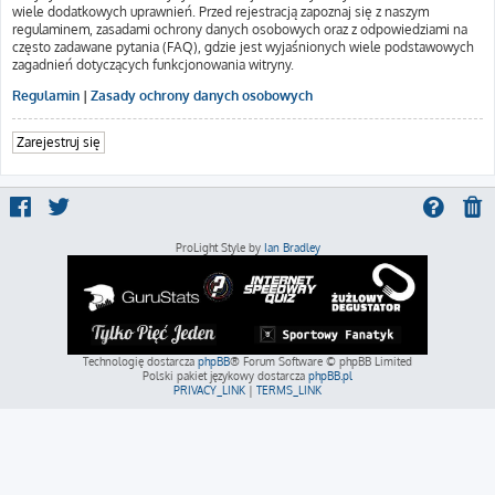
wiele dodatkowych uprawnień. Przed rejestracją zapoznaj się z naszym
regulaminem, zasadami ochrony danych osobowych oraz z odpowiedziami na
często zadawane pytania (FAQ), gdzie jest wyjaśnionych wiele podstawowych
zagadnień dotyczących funkcjonowania witryny.
Regulamin
|
Zasady ochrony danych osobowych
Zarejestruj się
ProLight Style by
Ian Bradley
Technologię dostarcza
phpBB
® Forum Software © phpBB Limited
Polski pakiet językowy dostarcza
phpBB.pl
PRIVACY_LINK
|
TERMS_LINK