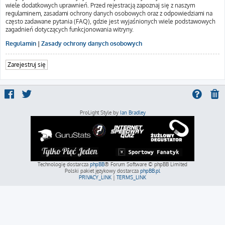
wiele dodatkowych uprawnień. Przed rejestracją zapoznaj się z naszym
regulaminem, zasadami ochrony danych osobowych oraz z odpowiedziami na
często zadawane pytania (FAQ), gdzie jest wyjaśnionych wiele podstawowych
zagadnień dotyczących funkcjonowania witryny.
Regulamin
|
Zasady ochrony danych osobowych
Zarejestruj się
ProLight Style by
Ian Bradley
Technologię dostarcza
phpBB
® Forum Software © phpBB Limited
Polski pakiet językowy dostarcza
phpBB.pl
PRIVACY_LINK
|
TERMS_LINK