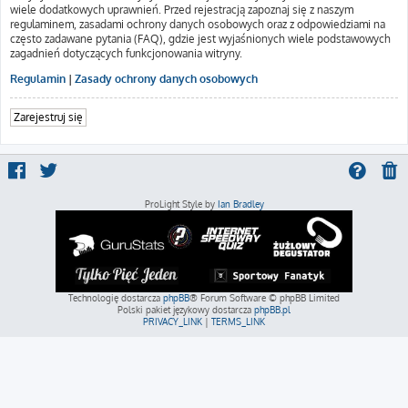
wiele dodatkowych uprawnień. Przed rejestracją zapoznaj się z naszym
regulaminem, zasadami ochrony danych osobowych oraz z odpowiedziami na
często zadawane pytania (FAQ), gdzie jest wyjaśnionych wiele podstawowych
zagadnień dotyczących funkcjonowania witryny.
Regulamin
|
Zasady ochrony danych osobowych
Zarejestruj się
ProLight Style by
Ian Bradley
Technologię dostarcza
phpBB
® Forum Software © phpBB Limited
Polski pakiet językowy dostarcza
phpBB.pl
PRIVACY_LINK
|
TERMS_LINK