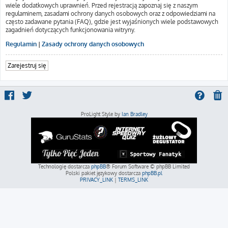
wiele dodatkowych uprawnień. Przed rejestracją zapoznaj się z naszym
regulaminem, zasadami ochrony danych osobowych oraz z odpowiedziami na
często zadawane pytania (FAQ), gdzie jest wyjaśnionych wiele podstawowych
zagadnień dotyczących funkcjonowania witryny.
Regulamin
|
Zasady ochrony danych osobowych
Zarejestruj się
ProLight Style by
Ian Bradley
Technologię dostarcza
phpBB
® Forum Software © phpBB Limited
Polski pakiet językowy dostarcza
phpBB.pl
PRIVACY_LINK
|
TERMS_LINK