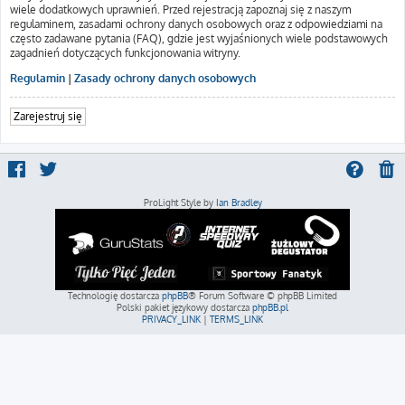
wiele dodatkowych uprawnień. Przed rejestracją zapoznaj się z naszym
regulaminem, zasadami ochrony danych osobowych oraz z odpowiedziami na
często zadawane pytania (FAQ), gdzie jest wyjaśnionych wiele podstawowych
zagadnień dotyczących funkcjonowania witryny.
Regulamin
|
Zasady ochrony danych osobowych
Zarejestruj się
ProLight Style by
Ian Bradley
Technologię dostarcza
phpBB
® Forum Software © phpBB Limited
Polski pakiet językowy dostarcza
phpBB.pl
PRIVACY_LINK
|
TERMS_LINK