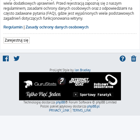
wiele dodatkowych uprawnień. Przed rejestracją zapoznaj się z naszym
regulaminem, zasadami ochrony danych osobowych oraz z odpowiedziami na
często zadawane pytania (FAQ), gdzie jest wyjaśnionych wiele podstawowych
zagadnień dotyczących funkcjonowania witryny.
Regulamin
|
Zasady ochrony danych osobowych
Zarejestruj się
ProLight Style by
Ian Bradley
Technologię dostarcza
phpBB
® Forum Software © phpBB Limited
Polski pakiet językowy dostarcza
phpBB.pl
PRIVACY_LINK
|
TERMS_LINK