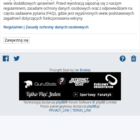
wiele dodatkowych uprawnień. Przed rejestracją zapoznaj się z naszym
regulaminem, zasadami ochrony danych osobowych oraz z odpowiedziami na
często zadawane pytania (FAQ), gdzie jest wyjaśnionych wiele podstawowych
zagadnień dotyczących funkcjonowania witryny.
Regulamin
|
Zasady ochrony danych osobowych
Zarejestruj się
ProLight Style by
Ian Bradley
Technologię dostarcza
phpBB
® Forum Software © phpBB Limited
Polski pakiet językowy dostarcza
phpBB.pl
PRIVACY_LINK
|
TERMS_LINK