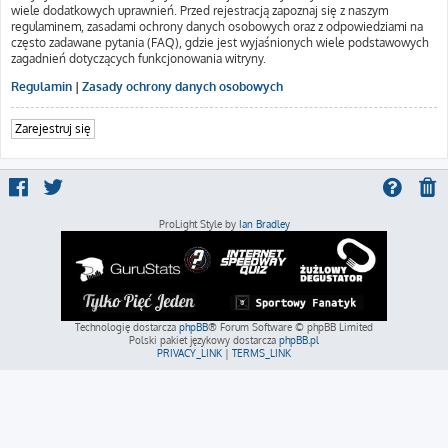
wiele dodatkowych uprawnień. Przed rejestracją zapoznaj się z naszym
regulaminem, zasadami ochrony danych osobowych oraz z odpowiedziami na
często zadawane pytania (FAQ), gdzie jest wyjaśnionych wiele podstawowych
zagadnień dotyczących funkcjonowania witryny.
Regulamin
|
Zasady ochrony danych osobowych
Zarejestruj się
ProLight Style by
Ian Bradley
Technologię dostarcza
phpBB
® Forum Software © phpBB Limited
Polski pakiet językowy dostarcza
phpBB.pl
PRIVACY_LINK
|
TERMS_LINK