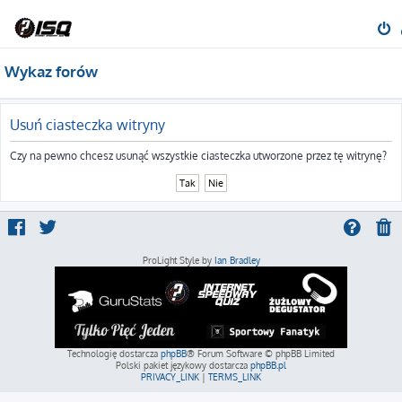
Wykaz forów
Usuń ciasteczka witryny
Czy na pewno chcesz usunąć wszystkie ciasteczka utworzone przez tę witrynę?
ProLight Style by
Ian Bradley
Technologię dostarcza
phpBB
® Forum Software © phpBB Limited
Polski pakiet językowy dostarcza
phpBB.pl
PRIVACY_LINK
|
TERMS_LINK