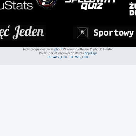
Technologię dostarcza
phpBB
® Forum Software © phpBB Limited
Polski pakiet językowy dostarcza
phpBB.pl
PRIVACY_LINK
|
TERMS_LINK