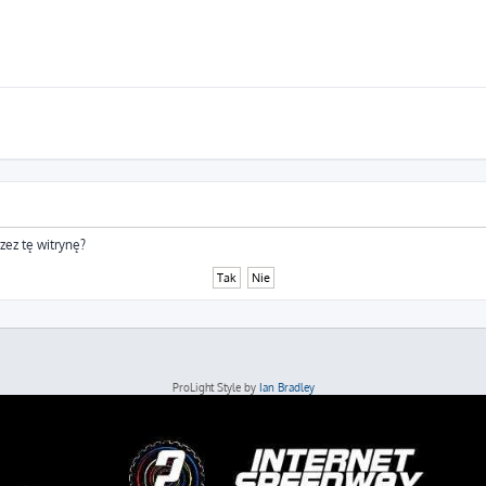
zez tę witrynę?
ProLight Style by
Ian Bradley