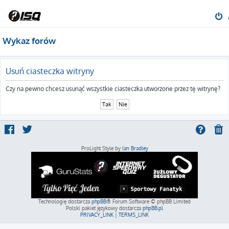
Wykaz forów
Usuń ciasteczka witryny
Czy na pewno chcesz usunąć wszystkie ciasteczka utworzone przez tę witrynę?
ProLight Style by
Ian Bradley
Technologię dostarcza
phpBB
® Forum Software © phpBB Limited
Polski pakiet językowy dostarcza
phpBB.pl
PRIVACY_LINK
|
TERMS_LINK