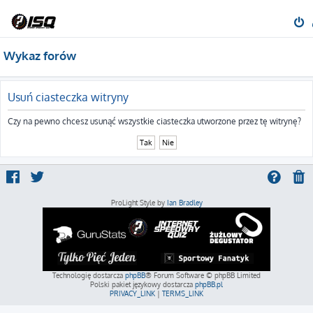
Wykaz forów
Usuń ciasteczka witryny
Czy na pewno chcesz usunąć wszystkie ciasteczka utworzone przez tę witrynę?
ProLight Style by
Ian Bradley
Technologię dostarcza
phpBB
® Forum Software © phpBB Limited
Polski pakiet językowy dostarcza
phpBB.pl
PRIVACY_LINK
|
TERMS_LINK