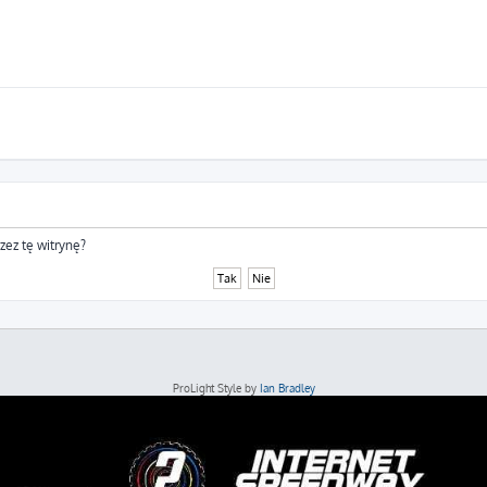
zez tę witrynę?
ProLight Style by
Ian Bradley