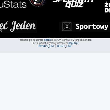
Technologię dostarcza
phpBB
® Forum Software © phpBB Limited
Polski pakiet językowy dostarcza
phpBB.pl
PRIVACY_LINK
|
TERMS_LINK