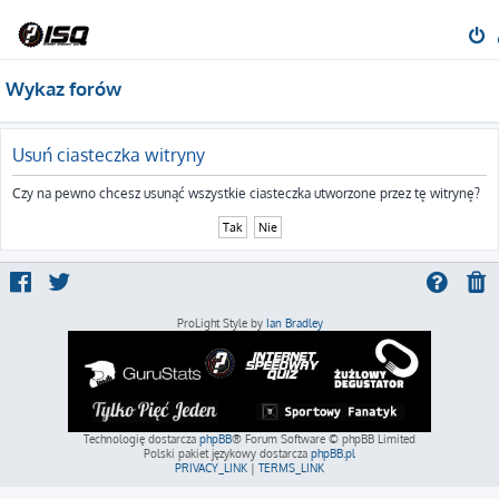
Wykaz forów
Usuń ciasteczka witryny
Czy na pewno chcesz usunąć wszystkie ciasteczka utworzone przez tę witrynę?
ProLight Style by
Ian Bradley
Technologię dostarcza
phpBB
® Forum Software © phpBB Limited
Polski pakiet językowy dostarcza
phpBB.pl
PRIVACY_LINK
|
TERMS_LINK