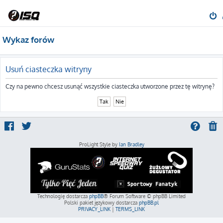
Wykaz forów
Usuń ciasteczka witryny
Czy na pewno chcesz usunąć wszystkie ciasteczka utworzone przez tę witrynę?
ProLight Style by
Ian Bradley
Technologię dostarcza
phpBB
® Forum Software © phpBB Limited
Polski pakiet językowy dostarcza
phpBB.pl
PRIVACY_LINK
|
TERMS_LINK