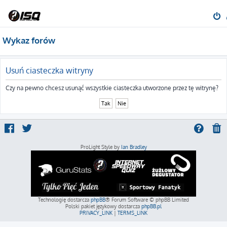
Wykaz forów
Usuń ciasteczka witryny
Czy na pewno chcesz usunąć wszystkie ciasteczka utworzone przez tę witrynę?
ProLight Style by
Ian Bradley
Technologię dostarcza
phpBB
® Forum Software © phpBB Limited
Polski pakiet językowy dostarcza
phpBB.pl
PRIVACY_LINK
|
TERMS_LINK