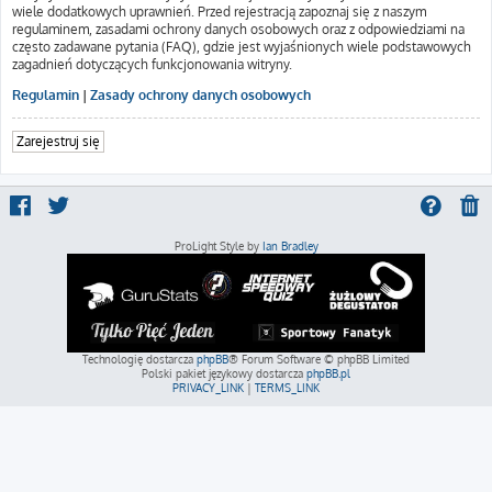
wiele dodatkowych uprawnień. Przed rejestracją zapoznaj się z naszym
regulaminem, zasadami ochrony danych osobowych oraz z odpowiedziami na
często zadawane pytania (FAQ), gdzie jest wyjaśnionych wiele podstawowych
zagadnień dotyczących funkcjonowania witryny.
Regulamin
|
Zasady ochrony danych osobowych
Zarejestruj się
ProLight Style by
Ian Bradley
Technologię dostarcza
phpBB
® Forum Software © phpBB Limited
Polski pakiet językowy dostarcza
phpBB.pl
PRIVACY_LINK
|
TERMS_LINK