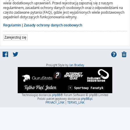
wiele dodatkowych uprawnień. Przed rejestracją zapoznaj się z naszym
regulaminem, zasadami ochrony danych osobowych oraz z odpowiedziami na
często zadawane pytania (FAQ), gdzie jest wyjaśnionych wiele podstawowych
zagadnień dotyczących funkcjonowania witryny.
Regulamin
|
Zasady ochrony danych osobowych
Zarejestruj się
ProLight Style by
Ian Bradley
Technologię dostarcza
phpBB
® Forum Software © phpBB Limited
Polski pakiet językowy dostarcza
phpBB.pl
PRIVACY_LINK
|
TERMS_LINK