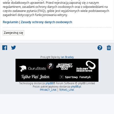
wiele dodatkowych uprawnień. Przed rejestracją zapoznaj się z naszym
regulaminem, zasadami ochrony danych osobowych oraz z odpowiedziami na
często zadawane pytania (FAQ), gdzie jest wyjaśnionych wiele podstawowych
zagadnień dotyczących funkcjonowania witryny.
Regulamin
|
Zasady ochrony danych osobowych
Zarejestruj się
ProLight Style by
Ian Bradley
Technologię dostarcza
phpBB
® Forum Software © phpBB Limited
Polski pakiet językowy dostarcza
phpBB.pl
PRIVACY_LINK
|
TERMS_LINK