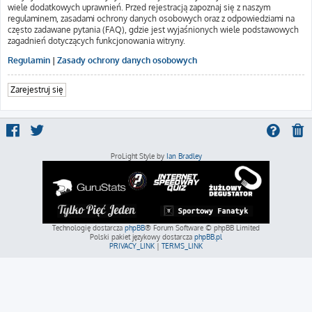
wiele dodatkowych uprawnień. Przed rejestracją zapoznaj się z naszym
regulaminem, zasadami ochrony danych osobowych oraz z odpowiedziami na
często zadawane pytania (FAQ), gdzie jest wyjaśnionych wiele podstawowych
zagadnień dotyczących funkcjonowania witryny.
Regulamin
|
Zasady ochrony danych osobowych
Zarejestruj się
ProLight Style by
Ian Bradley
Technologię dostarcza
phpBB
® Forum Software © phpBB Limited
Polski pakiet językowy dostarcza
phpBB.pl
PRIVACY_LINK
|
TERMS_LINK