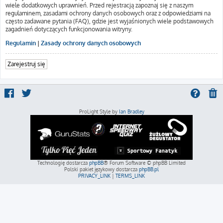
wiele dodatkowych uprawnień. Przed rejestracją zapoznaj się z naszym
regulaminem, zasadami ochrony danych osobowych oraz z odpowiedziami na
często zadawane pytania (FAQ), gdzie jest wyjaśnionych wiele podstawowych
zagadnień dotyczących funkcjonowania witryny.
Regulamin
|
Zasady ochrony danych osobowych
Zarejestruj się
ProLight Style by
Ian Bradley
Technologię dostarcza
phpBB
® Forum Software © phpBB Limited
Polski pakiet językowy dostarcza
phpBB.pl
PRIVACY_LINK
|
TERMS_LINK