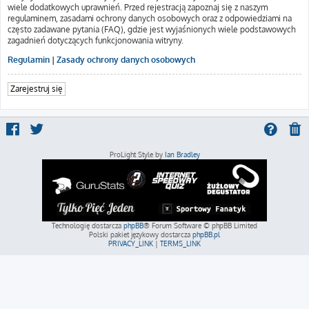
wiele dodatkowych uprawnień. Przed rejestracją zapoznaj się z naszym
regulaminem, zasadami ochrony danych osobowych oraz z odpowiedziami na
często zadawane pytania (FAQ), gdzie jest wyjaśnionych wiele podstawowych
zagadnień dotyczących funkcjonowania witryny.
Regulamin
|
Zasady ochrony danych osobowych
Zarejestruj się
ProLight Style by
Ian Bradley
Technologię dostarcza
phpBB
® Forum Software © phpBB Limited
Polski pakiet językowy dostarcza
phpBB.pl
PRIVACY_LINK
|
TERMS_LINK