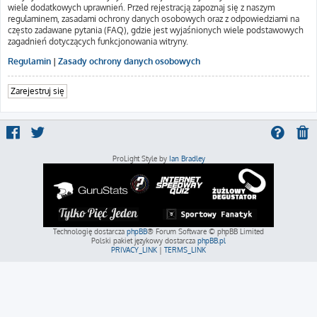
wiele dodatkowych uprawnień. Przed rejestracją zapoznaj się z naszym
regulaminem, zasadami ochrony danych osobowych oraz z odpowiedziami na
często zadawane pytania (FAQ), gdzie jest wyjaśnionych wiele podstawowych
zagadnień dotyczących funkcjonowania witryny.
Regulamin
|
Zasady ochrony danych osobowych
Zarejestruj się
ProLight Style by
Ian Bradley
Technologię dostarcza
phpBB
® Forum Software © phpBB Limited
Polski pakiet językowy dostarcza
phpBB.pl
PRIVACY_LINK
|
TERMS_LINK