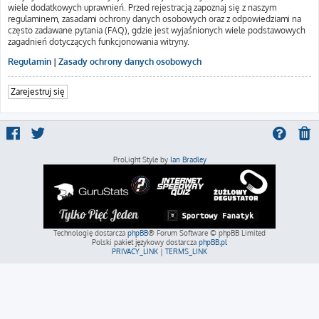
wiele dodatkowych uprawnień. Przed rejestracją zapoznaj się z naszym
regulaminem, zasadami ochrony danych osobowych oraz z odpowiedziami na
często zadawane pytania (FAQ), gdzie jest wyjaśnionych wiele podstawowych
zagadnień dotyczących funkcjonowania witryny.
Regulamin
|
Zasady ochrony danych osobowych
Zarejestruj się
ProLight Style by
Ian Bradley
Technologię dostarcza
phpBB
® Forum Software © phpBB Limited
Polski pakiet językowy dostarcza
phpBB.pl
PRIVACY_LINK
|
TERMS_LINK