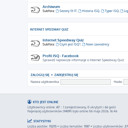
Archiwum
Subfora:
Sezony 13-17
,
Historia ISQ
,
Typer ISQ
,
Li
INTERNET SPEEDWAY QUIZ
Internet Speedway Quiz
Subfora:
Czym jest ISQ?
,
Nowi zawodnicy
Profil ISQ - Facebook
Sprawdź najnowsze informacje o Internet Speedway Quiz
ZALOGUJ SIĘ
•
ZAREJESTRUJ SIĘ
Nazwa użytkownika:
Hasło:
KTO JEST ONLINE
Użytkownicy online:
67
:: 1 zarejestrowany, 0 ukrytych i 66 gości
Najwięcej użytkowników (
1409
) było online 06 maja 2026, 16:46
STATYSTYKI
Liczba postów:
15215
• Liczba tematów:
1187
• Liczba użytkowników:
2