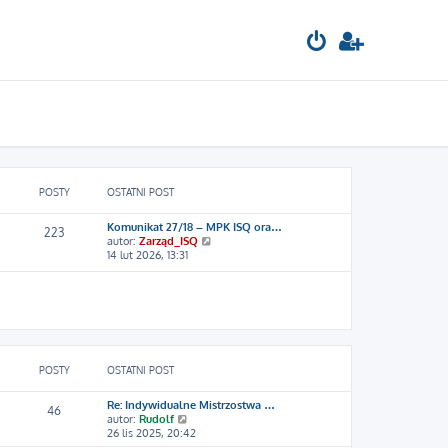
POSTY
OSTATNI POST
Komunikat 27/18 – MPK ISQ ora…
223
W
autor:
Zarząd_ISQ
y
14 lut 2026, 13:31
ś
w
i
e
t
l
n
a
POSTY
OSTATNI POST
j
n
Re: Indywidualne Mistrzostwa …
o
46
W
autor:
Rudolf
w
y
26 lis 2025, 20:42
s
ś