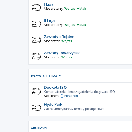
I Liga
Moderatorzy:
Wojtas
,
Malak
II Liga
Moderatorzy:
Wojtas
,
Malak
Zawody oficjalne
Moderator:
Wojtas
Zawody towarzyskie
Moderator:
Wojtas
POZOSTAŁE TEMATY
Dookoła ISQ
Komentatornia i inne zagadnienia dotyczące ISQ
Subforum:
Poradniki
Hyde Park
Wolna amerykanka, tematy pozaquizowe.
ARCHIWUM