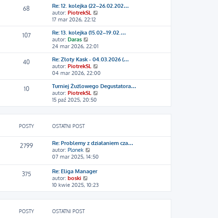
z
Re: 12. kolejka (22–26.02.202…
w
y
68
W
autor:
PiotrekSL
i
p
y
17 mar 2026, 22:12
e
o
ś
t
s
Re: 13. kolejka (15.02–19.02.…
w
l
107
t
W
autor:
Daras
i
n
y
24 mar 2026, 22:01
e
a
ś
t
j
Re: Złoty Kask - 04.03.2026 (…
w
l
n
40
W
autor:
PiotrekSL
i
n
o
y
04 mar 2026, 22:00
e
a
w
ś
t
j
s
Turniej Żużlowego Degustatora…
w
l
n
z
10
W
autor:
PiotrekSL
i
n
o
y
y
15 paź 2025, 20:50
e
a
w
p
ś
t
j
s
o
w
l
n
z
s
i
n
o
y
t
POSTY
OSTATNI POST
e
a
w
p
t
j
s
o
l
n
z
s
Re: Problemy z działaniem cza…
2799
n
o
y
t
W
autor:
Plonek
a
w
p
y
07 mar 2025, 14:50
j
s
o
ś
n
z
s
w
Re: Eliga Manager
375
o
y
t
i
W
autor:
boski
w
p
e
y
10 kwie 2025, 10:23
s
o
t
ś
z
s
l
w
y
t
n
i
p
a
POSTY
OSTATNI POST
e
o
j