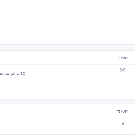
TEMATY
218
 związanych z ISQ
TEMATY
4