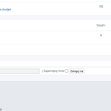
710
ga dwójek
TEMATY
9
|
Zapamiętaj mnie
70