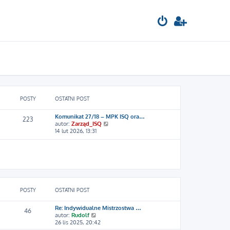
POSTY
OSTATNI POST
Komunikat 27/18 – MPK ISQ ora…
223
W
autor:
Zarząd_ISQ
y
14 lut 2026, 13:31
ś
w
i
e
t
l
n
a
POSTY
OSTATNI POST
j
n
Re: Indywidualne Mistrzostwa …
o
46
W
autor:
Rudolf
w
y
26 lis 2025, 20:42
s
ś