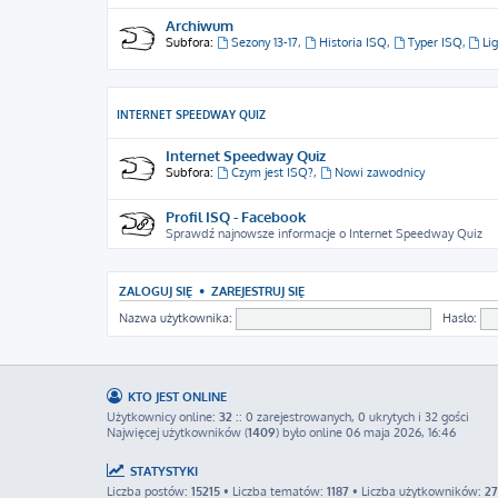
Archiwum
Subfora:
Sezony 13-17
,
Historia ISQ
,
Typer ISQ
,
Li
INTERNET SPEEDWAY QUIZ
Internet Speedway Quiz
Subfora:
Czym jest ISQ?
,
Nowi zawodnicy
Profil ISQ - Facebook
Sprawdź najnowsze informacje o Internet Speedway Quiz
ZALOGUJ SIĘ
•
ZAREJESTRUJ SIĘ
Nazwa użytkownika:
Hasło:
KTO JEST ONLINE
Użytkownicy online:
32
:: 0 zarejestrowanych, 0 ukrytych i 32 gości
Najwięcej użytkowników (
1409
) było online 06 maja 2026, 16:46
STATYSTYKI
Liczba postów:
15215
• Liczba tematów:
1187
• Liczba użytkowników:
2