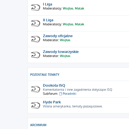
I Liga
Moderatorzy:
Wojtas
,
Malak
II Liga
Moderatorzy:
Wojtas
,
Malak
Zawody oficjalne
Moderator:
Wojtas
Zawody towarzyskie
Moderator:
Wojtas
POZOSTAŁE TEMATY
Dookoła ISQ
Komentatornia i inne zagadnienia dotyczące ISQ
Subforum:
Poradniki
Hyde Park
Wolna amerykanka, tematy pozaquizowe.
ARCHIWUM