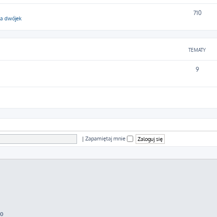
710
ga dwójek
TEMATY
9
|
Zapamiętaj mnie
70