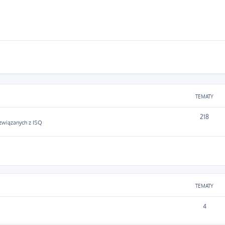
TEMATY
218
 związanych z ISQ
TEMATY
4