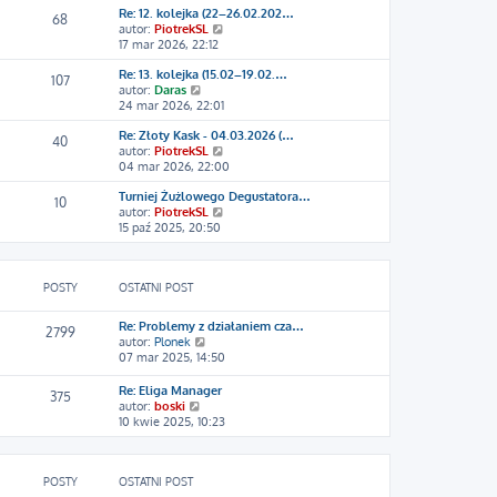
z
Re: 12. kolejka (22–26.02.202…
w
y
68
W
autor:
PiotrekSL
i
p
y
17 mar 2026, 22:12
e
o
ś
t
s
Re: 13. kolejka (15.02–19.02.…
w
l
107
t
W
autor:
Daras
i
n
y
24 mar 2026, 22:01
e
a
ś
t
j
Re: Złoty Kask - 04.03.2026 (…
w
l
n
40
W
autor:
PiotrekSL
i
n
o
y
04 mar 2026, 22:00
e
a
w
ś
t
j
s
Turniej Żużlowego Degustatora…
w
l
n
z
10
W
autor:
PiotrekSL
i
n
o
y
y
15 paź 2025, 20:50
e
a
w
p
ś
t
j
s
o
w
l
n
z
s
i
n
o
y
t
POSTY
OSTATNI POST
e
a
w
p
t
j
s
o
l
n
z
s
Re: Problemy z działaniem cza…
2799
n
o
y
t
W
autor:
Plonek
a
w
p
y
07 mar 2025, 14:50
j
s
o
ś
n
z
s
w
Re: Eliga Manager
375
o
y
t
i
W
autor:
boski
w
p
e
y
10 kwie 2025, 10:23
s
o
t
ś
z
s
l
w
y
t
n
i
p
a
POSTY
OSTATNI POST
e
o
j