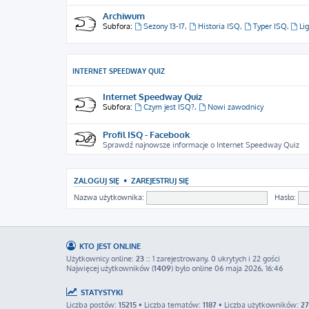
Archiwum
Subfora:
Sezony 13-17
,
Historia ISQ
,
Typer ISQ
,
Li
INTERNET SPEEDWAY QUIZ
Internet Speedway Quiz
Subfora:
Czym jest ISQ?
,
Nowi zawodnicy
Profil ISQ - Facebook
Sprawdź najnowsze informacje o Internet Speedway Quiz
ZALOGUJ SIĘ
•
ZAREJESTRUJ SIĘ
Nazwa użytkownika:
Hasło:
KTO JEST ONLINE
Użytkownicy online:
23
:: 1 zarejestrowany, 0 ukrytych i 22 gości
Najwięcej użytkowników (
1409
) było online 06 maja 2026, 16:46
STATYSTYKI
Liczba postów:
15215
• Liczba tematów:
1187
• Liczba użytkowników:
2