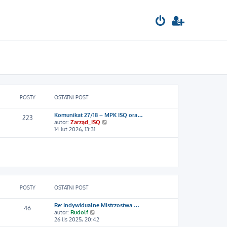
POSTY
OSTATNI POST
Komunikat 27/18 – MPK ISQ ora…
223
W
autor:
Zarząd_ISQ
y
14 lut 2026, 13:31
ś
w
i
e
t
l
n
a
POSTY
OSTATNI POST
j
n
Re: Indywidualne Mistrzostwa …
o
46
W
autor:
Rudolf
w
y
26 lis 2025, 20:42
s
ś