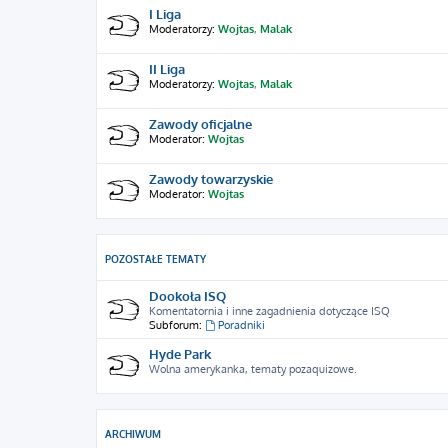
I Liga
Moderatorzy:
Wojtas
,
Malak
II Liga
Moderatorzy:
Wojtas
,
Malak
Zawody oficjalne
Moderator:
Wojtas
Zawody towarzyskie
Moderator:
Wojtas
POZOSTAŁE TEMATY
Dookoła ISQ
Komentatornia i inne zagadnienia dotyczące ISQ
Subforum:
Poradniki
Hyde Park
Wolna amerykanka, tematy pozaquizowe.
ARCHIWUM