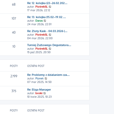
z
Re: 12. kolejka (22–26.02.202…
w
y
68
W
autor:
PiotrekSL
i
p
y
17 mar 2026, 22:12
e
o
ś
t
s
Re: 13. kolejka (15.02–19.02.…
w
l
107
t
W
autor:
Daras
i
n
y
24 mar 2026, 22:01
e
a
ś
t
j
Re: Złoty Kask - 04.03.2026 (…
w
l
n
40
W
autor:
PiotrekSL
i
n
o
y
04 mar 2026, 22:00
e
a
w
ś
t
j
s
Turniej Żużlowego Degustatora…
w
l
n
z
10
W
autor:
PiotrekSL
i
n
o
y
y
15 paź 2025, 20:50
e
a
w
p
ś
t
j
s
o
w
l
n
z
s
i
n
o
y
t
POSTY
OSTATNI POST
e
a
w
p
t
j
s
o
l
n
z
s
Re: Problemy z działaniem cza…
2799
n
o
y
t
W
autor:
Plonek
a
w
p
y
07 mar 2025, 14:50
j
s
o
ś
n
z
s
w
Re: Eliga Manager
375
o
y
t
i
W
autor:
boski
w
p
e
y
10 kwie 2025, 10:23
s
o
t
ś
z
s
l
w
y
t
n
i
p
a
POSTY
OSTATNI POST
e
o
j