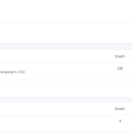
TEMATY
218
 związanych z ISQ
TEMATY
4