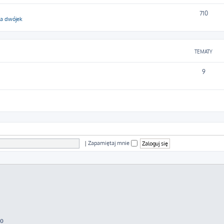
710
ga dwójek
TEMATY
9
|
Zapamiętaj mnie
70