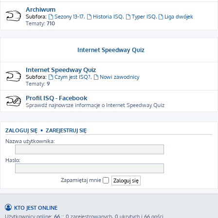
Archiwum
Subfora:
Sezony 13-17
,
Historia ISQ
,
Typer ISQ
,
Liga dwójek
Tematy:
710
Internet Speedway Quiz
Internet Speedway Quiz
Subfora:
Czym jest ISQ?
,
Nowi zawodnicy
Tematy:
9
Profil ISQ - Facebook
Sprawdź najnowsze informacje o Internet Speedway Quiz
ZALOGUJ SIĘ
•
ZAREJESTRUJ SIĘ
Nazwa użytkownika:
Hasło:
Zapamiętaj mnie
KTO JEST ONLINE
Użytkownicy online:
66
:: 0 zarejestrowanych, 0 ukrytych i 66 gości