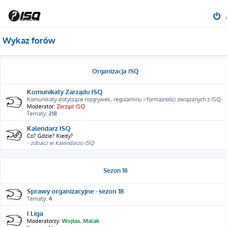
Wykaz forów
Organizacja ISQ
Komunikaty Zarządu ISQ
Komunikaty dotyczące rozgrywek, regulaminu i formalności związanych z ISQ
Moderator:
Zarząd ISQ
Tematy:
218
Kalendarz ISQ
Co? Gdzie? Kiedy?
- zobacz w kalendarzu ISQ
Sezon 18
Sprawy organizacyjne - sezon 18
Tematy:
4
I Liga
Moderatorzy:
Wojtas
,
Malak