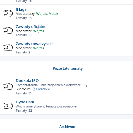
Tematy:
16
II Liga
Moderatorzy:
Wojtas
,
Malak
Tematy:
18
Zawody oficjalne
Moderator:
Wojtas
Tematy:
13
Zawody towarzyskie
Moderator:
Wojtas
Tematy:
2
Pozostałe tematy
Dookoła ISQ
Komentatornia i inne zagadnienia dotyczące ISQ
Subforum:
Poradniki
Tematy:
31
Hyde Park
Wolna amerykanka, tematy pozaquizowe.
Tematy:
32
Archiwum