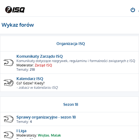
Wykaz forów
Organizacja ISQ
Komunikaty Zarządu ISQ
Komunikaty dotyczące rozgrywek, regulaminu i formalności związanych z ISQ
Moderator:
Zarząd ISQ
Tematy:
218
Kalendarz ISQ
Co? Gdzie? Kiedy?
- zobacz w kalendarzu ISQ
Sezon 18
Sprawy organizacyjne - sezon 18
Tematy:
4
I Liga
Moderatorzy:
Wojtas
,
Malak