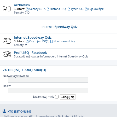
Archiwum
Subfora:
Sezony 13-17
,
Historia ISQ
,
Typer ISQ
,
Liga dwójek
Tematy:
710
Internet Speedway Quiz
Internet Speedway Quiz
Subfora:
Czym jest ISQ?
,
Nowi zawodnicy
Tematy:
9
Profil ISQ - Facebook
Sprawdź najnowsze informacje o Internet Speedway Quiz
ZALOGUJ SIĘ
•
ZAREJESTRUJ SIĘ
Nazwa użytkownika:
Hasło:
Zapamiętaj mnie
KTO JEST ONLINE
Użytkownicy online:
49
:: 1 zarejestrowany, 0 ukrytych i 48 gości