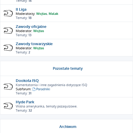
Tematy:
16
II Liga
Moderatorzy:
Wojtas
,
Malak
Tematy:
18
Zawody oficjalne
Moderator:
Wojtas
Tematy:
13
Zawody towarzyskie
Moderator:
Wojtas
Tematy:
2
Pozostałe tematy
Dookoła ISQ
Komentatornia i inne zagadnienia dotyczące ISQ
Subforum:
Poradniki
Tematy:
31
Hyde Park
Wolna amerykanka, tematy pozaquizowe.
Tematy:
32
Archiwum