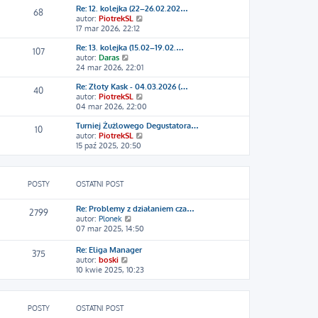
z
Re: 12. kolejka (22–26.02.202…
w
y
68
W
autor:
PiotrekSL
i
p
y
17 mar 2026, 22:12
e
o
ś
t
s
Re: 13. kolejka (15.02–19.02.…
w
l
107
t
W
autor:
Daras
i
n
y
24 mar 2026, 22:01
e
a
ś
t
j
Re: Złoty Kask - 04.03.2026 (…
w
l
n
40
W
autor:
PiotrekSL
i
n
o
y
04 mar 2026, 22:00
e
a
w
ś
t
j
s
Turniej Żużlowego Degustatora…
w
l
n
z
10
W
autor:
PiotrekSL
i
n
o
y
y
15 paź 2025, 20:50
e
a
w
p
ś
t
j
s
o
w
l
n
z
s
i
n
o
y
t
POSTY
OSTATNI POST
e
a
w
p
t
j
s
o
l
n
z
s
Re: Problemy z działaniem cza…
2799
n
o
y
t
W
autor:
Plonek
a
w
p
y
07 mar 2025, 14:50
j
s
o
ś
n
z
s
w
Re: Eliga Manager
375
o
y
t
i
W
autor:
boski
w
p
e
y
10 kwie 2025, 10:23
s
o
t
ś
z
s
l
w
y
t
n
i
p
a
POSTY
OSTATNI POST
e
o
j