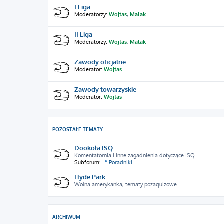
I Liga
Moderatorzy:
Wojtas
,
Malak
II Liga
Moderatorzy:
Wojtas
,
Malak
Zawody oficjalne
Moderator:
Wojtas
Zawody towarzyskie
Moderator:
Wojtas
POZOSTAŁE TEMATY
Dookoła ISQ
Komentatornia i inne zagadnienia dotyczące ISQ
Subforum:
Poradniki
Hyde Park
Wolna amerykanka, tematy pozaquizowe.
ARCHIWUM