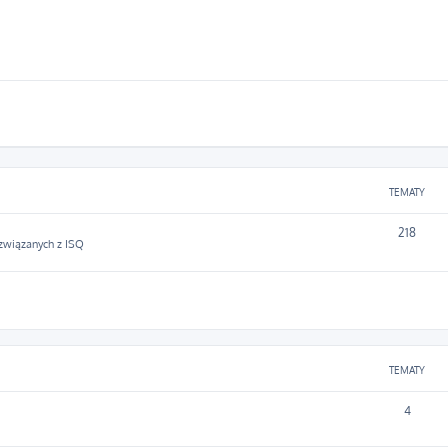
TEMATY
218
 związanych z ISQ
TEMATY
4