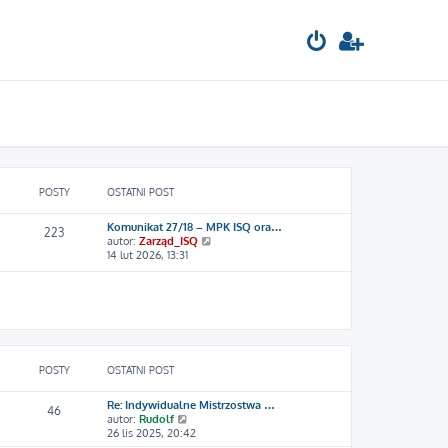
POSTY
OSTATNI POST
Komunikat 27/18 – MPK ISQ ora…
223
W
autor:
Zarząd_ISQ
y
14 lut 2026, 13:31
ś
w
i
e
t
l
n
a
POSTY
OSTATNI POST
j
n
Re: Indywidualne Mistrzostwa …
o
46
W
autor:
Rudolf
w
y
26 lis 2025, 20:42
s
ś