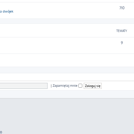
710
ga dwójek
TEMATY
9
|
Zapamiętaj mnie
70