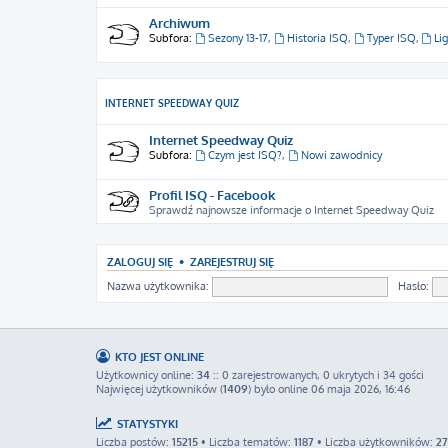
Archiwum
Subfora:
Sezony 13-17
,
Historia ISQ
,
Typer ISQ
,
Li
INTERNET SPEEDWAY QUIZ
Internet Speedway Quiz
Subfora:
Czym jest ISQ?
,
Nowi zawodnicy
Profil ISQ - Facebook
Sprawdź najnowsze informacje o Internet Speedway Quiz
ZALOGUJ SIĘ
•
ZAREJESTRUJ SIĘ
Nazwa użytkownika:
Hasło:
KTO JEST ONLINE
Użytkownicy online:
34
:: 0 zarejestrowanych, 0 ukrytych i 34 gości
Najwięcej użytkowników (
1409
) było online 06 maja 2026, 16:46
STATYSTYKI
Liczba postów:
15215
• Liczba tematów:
1187
• Liczba użytkowników:
2