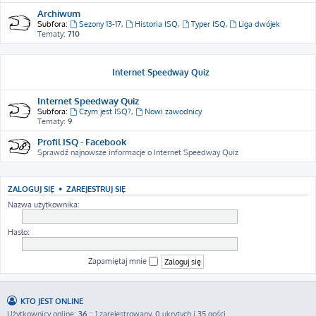
Archiwum
Subfora:
Sezony 13-17
,
Historia ISQ
,
Typer ISQ
,
Liga dwójek
Tematy:
710
Internet Speedway Quiz
Internet Speedway Quiz
Subfora:
Czym jest ISQ?
,
Nowi zawodnicy
Tematy:
9
Profil ISQ - Facebook
Sprawdź najnowsze informacje o Internet Speedway Quiz
ZALOGUJ SIĘ
•
ZAREJESTRUJ SIĘ
Nazwa użytkownika:
Hasło:
Zapamiętaj mnie
KTO JEST ONLINE
Użytkownicy online:
36
:: 1 zarejestrowany, 0 ukrytych i 35 gości