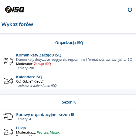
Wykaz forów
Organizacja ISQ
Komunikaty Zarządu ISQ
Komunikaty dotyczące rozgrywek, regulaminu i formalności związanych z ISQ
Moderator:
Zarząd ISQ
Tematy:
218
Kalendarz ISQ
Co? Gdzie? Kiedy?
- zobacz w kalendarzu ISQ
Sezon 18
Sprawy organizacyjne - sezon 18
Tematy:
4
I Liga
Moderatorzy:
Wojtas
,
Malak