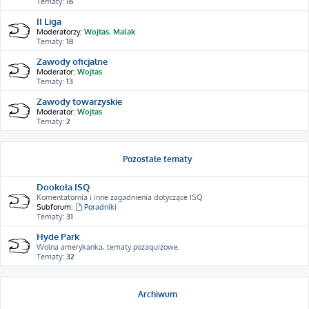
Tematy:
16
II Liga
Moderatorzy:
Wojtas
,
Malak
Tematy:
18
Zawody oficjalne
Moderator:
Wojtas
Tematy:
13
Zawody towarzyskie
Moderator:
Wojtas
Tematy:
2
Pozostałe tematy
Dookoła ISQ
Komentatornia i inne zagadnienia dotyczące ISQ
Subforum:
Poradniki
Tematy:
31
Hyde Park
Wolna amerykanka, tematy pozaquizowe.
Tematy:
32
Archiwum