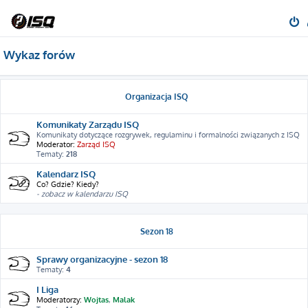
Wykaz forów
Organizacja ISQ
Komunikaty Zarządu ISQ
Komunikaty dotyczące rozgrywek, regulaminu i formalności związanych z ISQ
Moderator:
Zarząd ISQ
Tematy:
218
Kalendarz ISQ
Co? Gdzie? Kiedy?
- zobacz w kalendarzu ISQ
Sezon 18
Sprawy organizacyjne - sezon 18
Tematy:
4
I Liga
Moderatorzy:
Wojtas
,
Malak