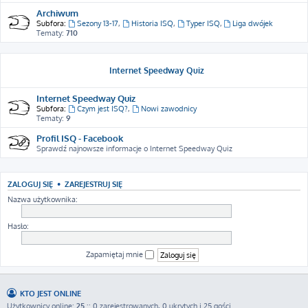
Archiwum
Subfora:
Sezony 13-17
,
Historia ISQ
,
Typer ISQ
,
Liga dwójek
Tematy:
710
Internet Speedway Quiz
Internet Speedway Quiz
Subfora:
Czym jest ISQ?
,
Nowi zawodnicy
Tematy:
9
Profil ISQ - Facebook
Sprawdź najnowsze informacje o Internet Speedway Quiz
ZALOGUJ SIĘ
•
ZAREJESTRUJ SIĘ
Nazwa użytkownika:
Hasło:
Zapamiętaj mnie
KTO JEST ONLINE
Użytkownicy online:
25
:: 0 zarejestrowanych, 0 ukrytych i 25 gości