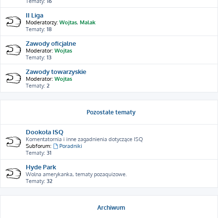
Tematy:
16
II Liga
Moderatorzy:
Wojtas
,
Malak
Tematy:
18
Zawody oficjalne
Moderator:
Wojtas
Tematy:
13
Zawody towarzyskie
Moderator:
Wojtas
Tematy:
2
Pozostałe tematy
Dookoła ISQ
Komentatornia i inne zagadnienia dotyczące ISQ
Subforum:
Poradniki
Tematy:
31
Hyde Park
Wolna amerykanka, tematy pozaquizowe.
Tematy:
32
Archiwum