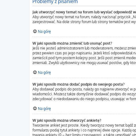
Problemy z pisaniem
Jak utworzyć nowy temat na forum lub wysłać odpowiedź w
Aby utworzyć nowy temat na forum, należy nacisnąć przycisk „
zarejestrować. Na dole strony forum lub strony tematów jest w
Na górę
W jaki sposób można zmienić lub usunąć post?
Jeśli nie jesteś administratorem lub moderatorem, możesz zmien
przez pewien czas po jego napisaniu. Jeżeli ktoś odpowiedział na 
zamieścił pod tym postem kolejny post. Jeśli post zmienił moder
zmieniali. Zwykli użytkownicy nie mogą usuwać postów, gdy kto
Na górę
W jaki sposób można dodać podpis do swojego posta?
Aby dodawać podpis do posta, należy go najpierw utworzyć w p
wiadomości. Możesz także domyślnie dodawać podpis do wszystk
zdecydować o niedodawaniu do niego podpisu, usuwając w form
Na górę
W jaki sposób można utworzyć ankietę?
Tworzenie ankiet jest proste. Kiedy tworzysz nowy temat bądź z
formularzu podaj tytuł ankiety i co najmniej dwie opcje. Każdą
trwania ankiety (0 – bez limitu czasowego), a także umożliwić 