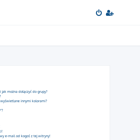
 i jak można dołączyć do grupy?
?
 wyświetlane innymi kolorami?
y”?
!
i!
 e-mail od kogoś z tej witryny!