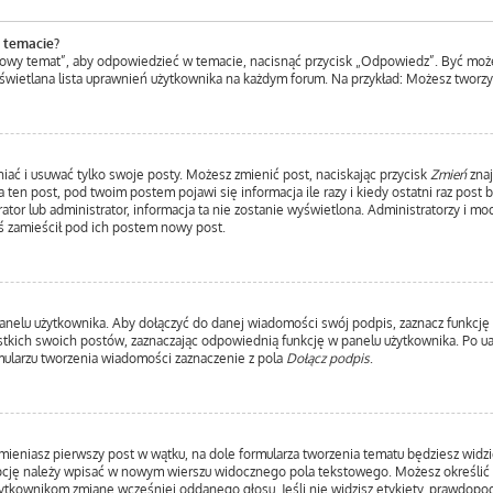
 temacie?
Nowy temat”, aby odpowiedzieć w temacie, nacisnąć przycisk „Odpowiedz”. Być moż
yświetlana lista uprawnień użytkownika na każdym forum. Na przykład: Możesz tworz
iać i usuwać tylko swoje posty. Możesz zmienić post, naciskając przycisk
Zmień
znaj
ten post, pod twoim postem pojawi się informacja ile razy i kiedy ostatni raz post by
ator lub administrator, informacja ta nie zostanie wyświetlona. Administratorzy i m
ś zamieścił pod ich postem nowy post.
anelu użytkownika. Aby dołączyć do danej wiadomości swój podpis, zaznacz funkcję
ich swoich postów, zaznaczając odpowiednią funkcję w panelu użytkownika. Po uakt
ularzu tworzenia wiadomości zaznaczenie z pola
Dołącz podpis
.
mieniasz pierwszy post w wątku, na dole formularza tworzenia tematu będziesz widzie
 opcję należy wpisać w nowym wierszu widocznego pola tekstowego. Możesz określić 
użytkownikom zmianę wcześniej oddanego głosu. Jeśli nie widzisz etykiety, prawdop