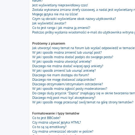
forum?
Jest wyświetlany nieprawidłowy czas!
Została wykonana zmiana strefy czasowej, a nadal jest wyświetlany 
Mojego języka nie ma na liście!
Czym są obrazki wyświetlane obok nazwy użytkownika?
Jak wyświetlić awatar?
Co to jest ranga i jak można ją zmienić?
Podczas próby wysłania wiadomości e-mail do użytkownika witryna 
Problemy z pisaniem
Jak utworzyć nowy temat na forum lub wysłać odpowiedź w temacie
W jaki sposób można zmienić lub usunąć post?
W jaki sposób można dodać podpis do swojego posta?
W jaki sposób można utworzyć ankietę?
Dlaczego nie można dodać więcej opcji ankiety?
W jaki sposób zmienić lub usunąć ankietę?
Dlaczego nie mam dostępu do forum?
Dlaczego nie mogę dodawać załączników?
Dlaczego otrzymałem/otrzymałam ostrzeżenie?
W jaki sposób można zgłosić posty moderatorowi?
Do czego służy przycisk “Zapisz” znajdujący się w oknie tworzenia te
Dlaczego mój post musi być akceptowany?
W jaki sposób mogę przesunąć swój temat na górę strony tematów?
Formatowanie i typy tematów
Co to jest BBCode?
Czy można używać języka HTML?
Co to są są emotikony?
Czy można umieszczać obrazki w poście?