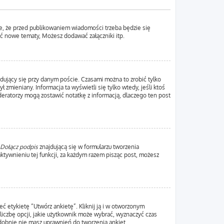
e, że przed publikowaniem wiadomości trzeba będzie się
yć nowe tematy, Możesz dodawać załączniki itp.
dujący się przy danym poście. Czasami można to zrobić tylko
ł zmieniany. Informacja ta wyświetli się tylko wtedy, jeśli ktoś
oderatorzy mogą zostawić notatkę z informacją, dlaczego ten post
Dołącz podpis
znajdującą się w formularzu tworzenia
ywnieniu tej funkcji, za każdym razem pisząc post, możesz
ć etykietę “Utwórz ankietę”. Kliknij ją i w otworzonym
liczbę opcji, jakie użytkownik może wybrać, wyznaczyć czas
odobnie nie masz uprawnień do tworzenia ankiet.