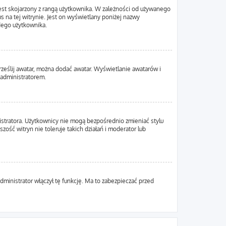
est skojarzony z rangą użytkownika. W zależności od używanego
s na tej witrynie. Jest on wyświetlany poniżej nazwy
żdego użytkownika.
Prześlij awatar, można dodać awatar. Wyświetlanie awatarów i
 administratorem.
istratora. Użytkownicy nie mogą bezpośrednio zmieniać stylu
zość witryn nie toleruje takich działań i moderator lub
dministrator włączył tę funkcję. Ma to zabezpieczać przed