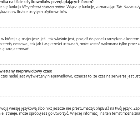
nika na liście użytkowników przeglądających forum?
e się funkcja
Nie pokazuj statusu online
. Włącz tę funkcję, zaznaczając
Tak
. Nazwa uż
ykazana w liczbie ukrytych użytkowników.
a, w której się znajdujesz. Jeśli tak właśnie jest, przejdź do panelu zarządzania kont
 strefy czasowej, tak jak i większości ustawień, może zostać wykonana tylko przez 
ię zarejestrować.
wietlany nieprawidłowy czas!
 czas nadal jest wyświetlany nieprawidłowo, oznacza to, że czas na serwerze jest us
twoją wersję językową albo nikt jeszcze nie przetłumaczył phpBB3 na twój język. Zap
a nie istnieje, może spróbujesz go utworzyć. Więcej informacji na ten temat można z