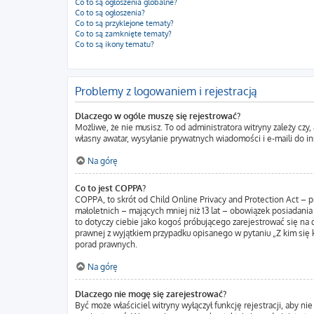
Co to są ogłoszenia globalne?
Co to są ogłoszenia?
Co to są przyklejone tematy?
Co to są zamknięte tematy?
Co to są ikony tematu?
Problemy z logowaniem i rejestracją
Dlaczego w ogóle muszę się rejestrować?
Możliwe, że nie musisz. To od administratora witryny zależy czy
własny awatar, wysyłanie prywatnych wiadomości i e-maili do in
Na górę
Co to jest COPPA?
COPPA, to skrót od Child Online Privacy and Protection Act – 
małoletnich – mających mniej niż 13 lat – obowiązek posiadania
to dotyczy ciebie jako kogoś próbującego zarejestrować się na d
prawnej z wyjątkiem przypadku opisanego w pytaniu „Z kim się 
porad prawnych.
Na górę
Dlaczego nie mogę się zarejestrować?
Być może właściciel witryny wyłączył funkcję rejestracji, aby n