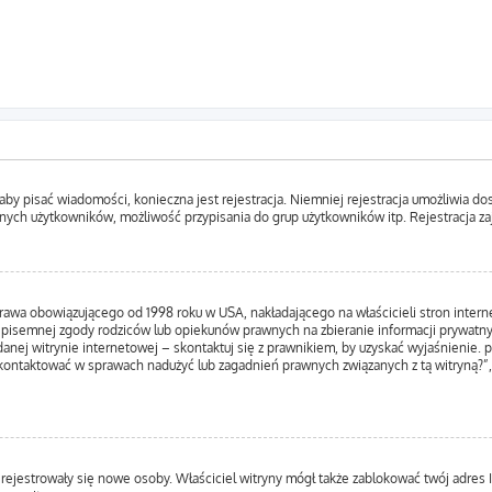
, aby pisać wiadomości, konieczna jest rejestracja. Niemniej rejestracja umożliwia d
nych użytkowników, możliwość przypisania do grup użytkowników itp. Rejestracja zajm
prawa obowiązującego od 1998 roku w USA, nakładającego na właścicieli stron inter
 pisemnej zgody rodziców lub opiekunów prawnych na zbieranie informacji prywatnyc
anej witrynie internetowej – skontaktuj się z prawnikiem, by uzyskać wyjaśnienie. p
kontaktować w sprawach nadużyć lub zagadnień prawnych związanych z tą witryną?”,
ie rejestrowały się nowe osoby. Właściciel witryny mógł także zablokować twój adres 