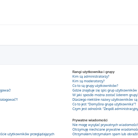
Rangi użytkownika i grupy
Kim są administratorzy?
Kim są moderatorzy?
Co to są grupy użytkowników?
ogować!
Gdzie znajduje się spis grup użytkowników
W jaki sposób można zostać liderem grupy
 zalogować?!
Dlaczego niektóre nazwy użytkowników są
Co to jest “Domyślna grupa użytkownika”?
Czym jest odnośnik “Zespół administracyjn
Prywatne wiadomości
Nie mogę wysyłać prywatnych wiadomości
Otrzymuję niechciane prywatne wiadomośc
iście użytkowników przeglądających
Otrzymałem/otrzymałam spam lub obraźliwy