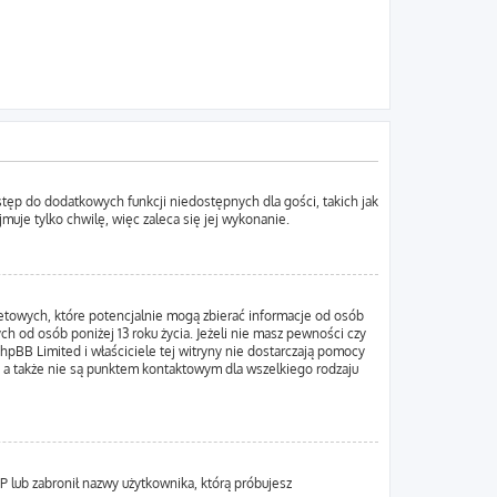
ostęp do dodatkowych funkcji niedostępnych dla gości, takich jak
uje tylko chwilę, więc zaleca się jej wykonanie.
netowych, które potencjalnie mogą zbierać informacje od osób
h od osób poniżej 13 roku życia. Jeżeli nie masz pewności czy
hpBB Limited i właściciele tej witryny nie dostarczają pomocy
 a także nie są punktem kontaktowym dla wszelkiego rodzaju
IP lub zabronił nazwy użytkownika, którą próbujesz