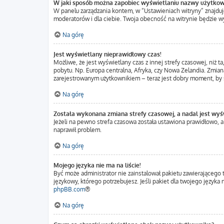
W jaki sposób można zapobiec wyświetlaniu nazwy użytkow
W panelu zarządzania kontem, w “Ustawieniach witryny” znajduj
moderatorów i dla ciebie. Twoja obecność na witrynie będzie w
Na górę
Jest wyświetlany nieprawidłowy czas!
Możliwe, że jest wyświetlany czas z innej strefy czasowej, niż t
pobytu. Np. Europa centralna, Afryka, czy Nowa Zelandia. Zmiana
zarejestrowanym użytkownikiem – teraz jest dobry moment, by s
Na górę
Została wykonana zmiana strefy czasowej, a nadal jest wyś
Jeżeli na pewno strefa czasowa została ustawiona prawidłowo, a
naprawił problem.
Na górę
Mojego języka nie ma na liście!
Być może administrator nie zainstalował pakietu zawierającego 
językowy, którego potrzebujesz. Jeśli pakiet dla twojego język
phpBB.com
®
Na górę