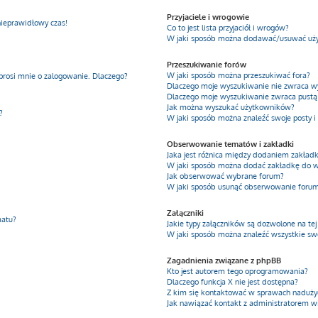
Przyjaciele i wrogowie
nieprawidłowy czas!
Co to jest lista przyjaciół i wrogów?
W jaki sposób można dodawać/usuwać użyt
Przeszukiwanie forów
W jaki sposób można przeszukiwać fora?
prosi mnie o zalogowanie. Dlaczego?
Dlaczego moje wyszukiwanie nie zwraca 
Dlaczego moje wyszukiwanie zwraca pustą 
Jak można wyszukać użytkowników?
?
W jaki sposób można znaleźć swoje posty i
Obserwowanie tematów i zakładki
Jaka jest różnica między dodaniem zakła
W jaki sposób można dodać zakładkę do 
Jak obserwować wybrane forum?
W jaki sposób usunąć obserwowanie foru
Załączniki
matu?
Jakie typy załączników są dozwolone na tej
W jaki sposób można znaleźć wszystkie swo
Zagadnienia związane z phpBB
Kto jest autorem tego oprogramowania?
Dlaczego funkcja X nie jest dostępna?
Z kim się kontaktować w sprawach nadużyć
Jak nawiązać kontakt z administratorem w