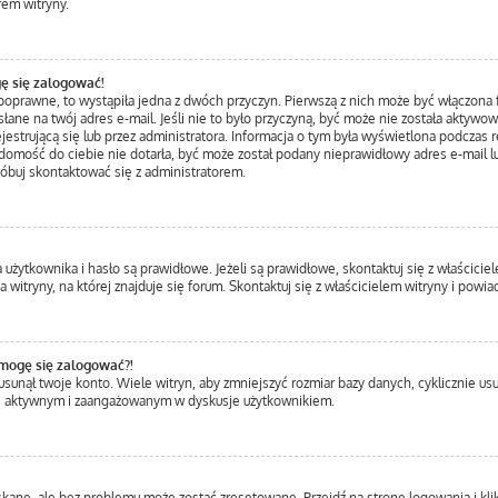
rem witryny.
ę się zalogować!
 poprawne, to wystąpiła jedna z dwóch przyczyn. Pierwszą z nich może być włączona f
łane na twój adres e-mail. Jeśli nie to było przyczyną, być może nie została aktywo
trującą się lub przez administratora. Informacja o tym była wyświetlona podczas rej
iadomość do ciebie nie dotarła, być może został podany nieprawidłowy adres e-mail l
róbuj skontaktować się z administratorem.
ytkownika i hasło są prawidłowe. Jeżeli są prawidłowe, skontaktuj się z właścicielem
itryny, na której znajduje się forum. Skontaktuj się z właścicielem witryny i powi
 mogę się zalogować?!
unął twoje konto. Wiele witryn, aby zmniejszyć rozmiar bazy danych, cyklicznie usuwa
ziej aktywnym i zaangażowanym w dyskusje użytkownikiem.
ane, ale bez problemu może zostać zresetowane. Przejdź na stronę logowania i klik