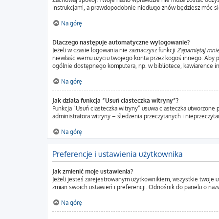
instrukcjami, a prawdopodobnie niedługo znów będziesz móc si
Na górę
Dlaczego następuje automatyczne wylogowanie?
Jeżeli w czasie logowania nie zaznaczysz funkcji
Zapamiętaj mni
niewłaściwemu użyciu twojego konta przez kogoś innego. Aby
ogólnie dostępnego komputera, np. w bibliotece, kawiarence intern
Na górę
Jak działa funkcja “Usuń ciasteczka witryny”?
Funkcja “Usuń ciasteczka witryny” usuwa ciasteczka utworzone p
administratora witryny – śledzenia przeczytanych i nieprzecz
Na górę
Preferencje i ustawienia użytkownika
Jak zmienić moje ustawienia?
Jeżeli jesteś zarejestrowanym użytkownikiem, wszystkie twoje 
zmian swoich ustawień i preferencji. Odnośnik do panelu o nazw
Na górę