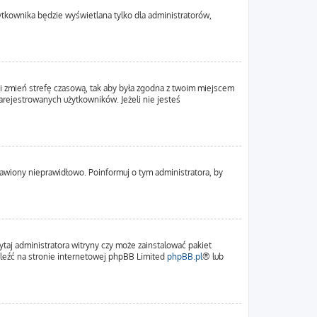
ytkownika będzie wyświetlana tylko dla administratorów,
em i zmień strefę czasową, tak aby była zgodna z twoim miejscem
zarejestrowanych użytkowników. Jeżeli nie jesteś
tawiony nieprawidłowo. Poinformuj o tym administratora, by
ytaj administratora witryny czy może zainstalować pakiet
naleźć na stronie internetowej phpBB Limited
phpBB.pl
® lub