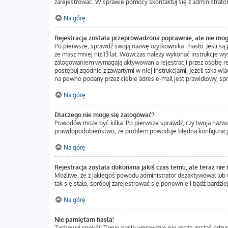
zarejestrować. W sprawie pomocy skontaktuj się z administrato
Na górę
Rejestracja została przeprowadzona poprawnie, ale nie mog
Po pierwsze, sprawdź swoją nazwę użytkownika i hasło. Jeśli są
że masz mniej niż 13 lat. Wówczas należy wykonać instrukcje wys
zalogowaniem wymagają aktywowania rejestracji przez osobę rejes
postępuj zgodnie z zawartymi w niej instrukcjami. Jeżeli taka w
na pewno podany przez ciebie adres e-mail jest prawidłowy, sp
Na górę
Dlaczego nie mogę się zalogować?
Powodów może być kilka. Po pierwsze sprawdź, czy twoja nazwa uż
prawdopodobieństwo, że problem powoduje błędna konfiguracja w
Na górę
Rejestracja została dokonana jakiś czas temu, ale teraz nie
Możliwe, że z jakiegoś powodu administrator dezaktywował lub us
tak się stało, spróbuj zarejestrować się ponownie i bądź bard
Na górę
Nie pamiętam hasła!
Zachowaj spokój! Twoje hasło wprawdzie nie może zostać odzysk