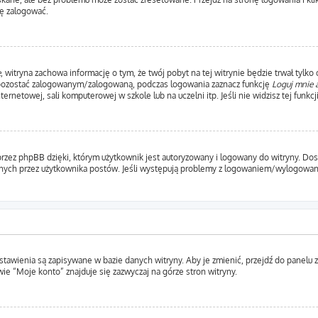
ę zalogować.
e
, witryna zachowa informację o tym, że twój pobyt na tej witrynie będzie trwał tylko
 pozostać zalogowanym/zalogowaną, podczas logowania zaznacz funkcję
Loguj mnie 
etowej, sali komputerowej w szkole lub na uczelni itp. Jeśli nie widzisz tej funkcji,
rzez phpBB dzięki, którym użytkownik jest autoryzowany i logowany do witryny. Dosta
ytanych przez użytkownika postów. Jeśli występują problemy z logowaniem/wylogow
ustawienia są zapisywane w bazie danych witryny. Aby je zmienić, przejdź do pane
ie “Moje konto” znajduje się zazwyczaj na górze stron witryny.