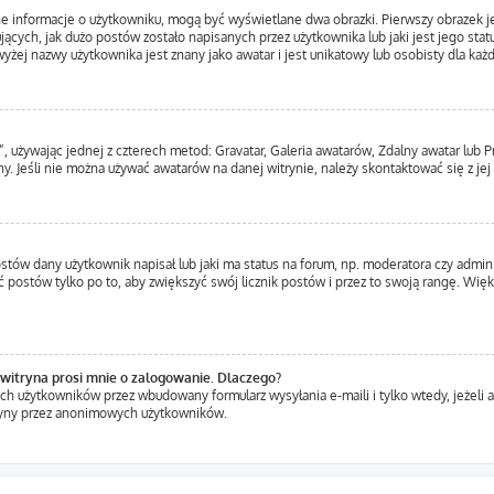
ne informacje o użytkowniku, mogą być wyświetlane dwa obrazki. Pierwszy obrazek j
ących, jak dużo postów zostało napisanych przez użytkownika lub jaki jest jego statu
yżej nazwy użytkownika jest znany jako awatar i jest unikatowy lub osobisty dla ka
”, używając jednej z czterech metod: Gravatar, Galeria awatarów, Zdalny awatar lub 
y. Jeśli nie można używać awatarów na danej witrynie, należy skontaktować się z jej
tów dany użytkownik napisał lub jaki ma status na forum, np. moderatora czy admin
ć postów tylko po to, aby zwiększyć swój licznik postów i przez to swoją rangę. Więks
witryna prosi mnie o zalogowanie. Dlaczego?
h użytkowników przez wbudowany formularz wysyłania e-maili i tylko wtedy, jeżeli a
ryny przez anonimowych użytkowników.