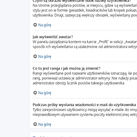
Czym są obrazki wyświetlane obok nazwy użytkownika?
Na stronie przeglądania postów, w miejscu, gdzie są wyświetla
stylu jest on w formie gwiazdek, kwadracików lub kropek pokazuj
użytkownika. Drugi, zazwyczaj większy obrazek, wyświetlany pow
Na górę
Jak wyświetlić awatar?
W panelu zarządzania kontem na karcie „Profil” w sekcji „Awatar
sposób ich wyświetlania są uzależnione od administratora witryn
Na górę
Co to jest ranga i jak można ją zmienić?
Rangi wyświetlane pod nazwami użytkowników oznaczają, ile pos
rang, ponieważ ustawia je administrator witryny. Nie należy pisa
administrator obniży licznik postów takiego użytkownika.
Na górę
Podczas próby wysłania wiadomości e-mail do użytkownika 
Tylko zarejestrowani użytkownicy mogą wysyłać e-maile do innyc
nieprawidłowym używaniem systemu poczty elektronicznej wit
Na górę