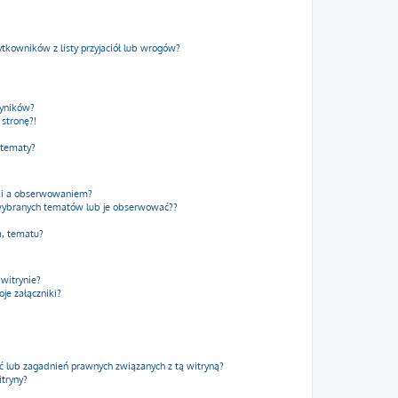
kowników z listy przyjaciół lub wrogów?
wyników?
stronę?!
 tematy?
dki a obserwowaniem?
wybranych tematów lub je obserwować??
m, tematu?
 witrynie?
je załączniki?
 lub zagadnień prawnych związanych z tą witryną?
itryny?