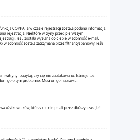
unkcja COPPA, a w czasie rejestracji została podana informacja,
wana rejestracja. Niektóre witryny przed pierwszym
estracji. Jeśli została wysłana do ciebie wiadomość e-mail,
ub wiadomość została zatrzymana przez filtr antyspamowy. Jeśli
 witryny i zapytaj, czy cię nie zablokowano. Istnieje też
adom go o tym problemie. Musi on go naprawić.
 użytkowników, którzy nic nie pisali przez dłuższy czas. Jeśli
nij odnośnik “Nie pamiętam hasła”. Postępuj zgodnie z