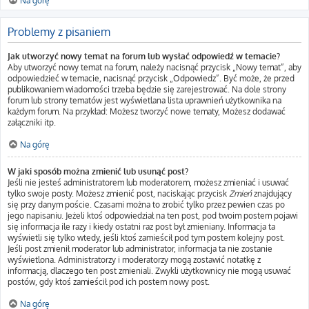
Na górę
Problemy z pisaniem
Jak utworzyć nowy temat na forum lub wysłać odpowiedź w temacie?
Aby utworzyć nowy temat na forum, należy nacisnąć przycisk „Nowy temat”, aby
odpowiedzieć w temacie, nacisnąć przycisk „Odpowiedz”. Być może, że przed
publikowaniem wiadomości trzeba będzie się zarejestrować. Na dole strony
forum lub strony tematów jest wyświetlana lista uprawnień użytkownika na
każdym forum. Na przykład: Możesz tworzyć nowe tematy, Możesz dodawać
załączniki itp.
Na górę
W jaki sposób można zmienić lub usunąć post?
Jeśli nie jesteś administratorem lub moderatorem, możesz zmieniać i usuwać
tylko swoje posty. Możesz zmienić post, naciskając przycisk
Zmień
znajdujący
się przy danym poście. Czasami można to zrobić tylko przez pewien czas po
jego napisaniu. Jeżeli ktoś odpowiedział na ten post, pod twoim postem pojawi
się informacja ile razy i kiedy ostatni raz post był zmieniany. Informacja ta
wyświetli się tylko wtedy, jeśli ktoś zamieścił pod tym postem kolejny post.
Jeśli post zmienił moderator lub administrator, informacja ta nie zostanie
wyświetlona. Administratorzy i moderatorzy mogą zostawić notatkę z
informacją, dlaczego ten post zmieniali. Zwykli użytkownicy nie mogą usuwać
postów, gdy ktoś zamieścił pod ich postem nowy post.
Na górę