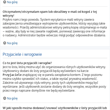
Na górę
Otrzymałem/otrzymałam spam lub obraźliwy e-mail od kogoś z tej
witryny!
Przykro nam z tego powodu. System wysyłania e-maili witryny zawiera
zabezpieczenia umożliwiające wytropienie użytkowników, którzy wysyłają takie
wiadomości. Prześlij administratorowi witryny pełną kopię otrzymanego e-maila
– ważne, aby były w niej zawarte nagłówki, ponieważ zawierają one informacje
o nadawcy. Administrator będzie wówczas mógł podjąć odpowiednie działania.
Na górę
Przyjaciele i wrogowie
Co to jest lista przyjaciół i wrogów?
Jest to lista, którą można użyć do organizowania różnych użytkowników witryny.
Użytkownicy dodani do listy przyjaciół będą wyświetleni na karcie
znajdującej się w panelu zarządzania kontem. Z tego poziomu
Przyjaciele
można szybko sprawdzić ich status, a także wysłać prywatną wiadomość.
Zależnie od używanego stylu witryny, posty tych użytkowników mogą być
wyróżniane. Jeśli użytkownik zostanie dodany do listy wrogów, wszystkie posty
przez niego napisane domyślnie nie będą wyświetlane.
Na górę
W jaki sposób można dodawać/usuwać użytkowników z listy przyjaciół lub