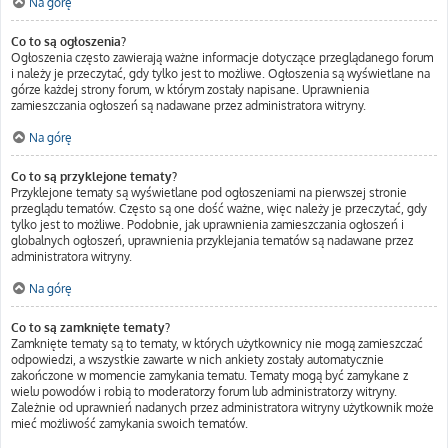
Na górę
Co to są ogłoszenia?
Ogłoszenia często zawierają ważne informacje dotyczące przeglądanego forum
i należy je przeczytać, gdy tylko jest to możliwe. Ogłoszenia są wyświetlane na
górze każdej strony forum, w którym zostały napisane. Uprawnienia
zamieszczania ogłoszeń są nadawane przez administratora witryny.
Na górę
Co to są przyklejone tematy?
Przyklejone tematy są wyświetlane pod ogłoszeniami na pierwszej stronie
przeglądu tematów. Często są one dość ważne, więc należy je przeczytać, gdy
tylko jest to możliwe. Podobnie, jak uprawnienia zamieszczania ogłoszeń i
globalnych ogłoszeń, uprawnienia przyklejania tematów są nadawane przez
administratora witryny.
Na górę
Co to są zamknięte tematy?
Zamknięte tematy są to tematy, w których użytkownicy nie mogą zamieszczać
odpowiedzi, a wszystkie zawarte w nich ankiety zostały automatycznie
zakończone w momencie zamykania tematu. Tematy mogą być zamykane z
wielu powodów i robią to moderatorzy forum lub administratorzy witryny.
Zależnie od uprawnień nadanych przez administratora witryny użytkownik może
mieć możliwość zamykania swoich tematów.