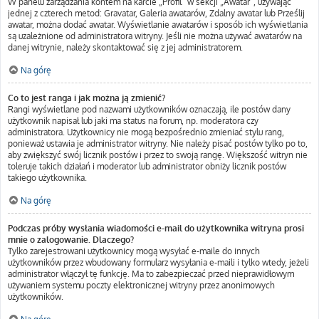
W panelu zarządzania kontem na karcie „Profil” w sekcji „Awatar”, używając
jednej z czterech metod: Gravatar, Galeria awatarów, Zdalny awatar lub Prześlij
awatar, można dodać awatar. Wyświetlanie awatarów i sposób ich wyświetlania
są uzależnione od administratora witryny. Jeśli nie można używać awatarów na
danej witrynie, należy skontaktować się z jej administratorem.
Na górę
Co to jest ranga i jak można ją zmienić?
Rangi wyświetlane pod nazwami użytkowników oznaczają, ile postów dany
użytkownik napisał lub jaki ma status na forum, np. moderatora czy
administratora. Użytkownicy nie mogą bezpośrednio zmieniać stylu rang,
ponieważ ustawia je administrator witryny. Nie należy pisać postów tylko po to,
aby zwiększyć swój licznik postów i przez to swoją rangę. Większość witryn nie
toleruje takich działań i moderator lub administrator obniży licznik postów
takiego użytkownika.
Na górę
Podczas próby wysłania wiadomości e-mail do użytkownika witryna prosi
mnie o zalogowanie. Dlaczego?
Tylko zarejestrowani użytkownicy mogą wysyłać e-maile do innych
użytkowników przez wbudowany formularz wysyłania e-maili i tylko wtedy, jeżeli
administrator włączył tę funkcję. Ma to zabezpieczać przed nieprawidłowym
używaniem systemu poczty elektronicznej witryny przez anonimowych
użytkowników.