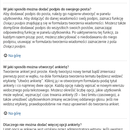
W jaki sposób można dodać podpis do swojego posta?
Aby dodawać podpis do posta, należy go najpierw utworzyć w panelu
użytkownika. Aby dołączyć do danej wiadomości swój podpis, zaznacz funkcję
Dołącz podpis
znajdującą się w formularzu tworzenia wiadomości. Możesz także
domyślnie dodawać podpis do wszystkich swoich postów, zaznaczając
odpowiednią funkcję w panelu użytkownika. Po uaktywnieniu tej funkcji, za
każdym razem pisząc post, możesz zdecydować o niedodawaniu do niego
podpisu, usuwając w formularzu tworzenia wiadomości zaznaczenie z pola
Dołącz podpis
.
Na górę
W jaki sposób można utworzyć ankietę?
Tworzenie ankiet jest proste. Kiedy tworzysz nowy temat bądź zmieniasz
pierwszy post w wątku, na dole formularza tworzenia tematu będziesz widzieć
etykietę “Utwórz ankietę”. Kliknij ją i w otworzonym formularzu podaj tytuł
ankiety i co najmniej dwie opcje. Każdą opcję należy wpisać w nowym wierszu
widocznego pola tekstowego. Możesz określić liczbę opcji, jakie użytkownik
może wybrać, wyznaczyć czas trwania ankiety (0 – bez limitu czasowego), a
także umożliwić użytkownikom zmianę wcześniej oddanego głosu. Jeśli nie
widzisz etykiety, prawdopodobnie nie masz uprawnień do tworzenia ankiet.
Na górę
Dlaczego nie można dodać więcej opcji ankiety?
Limit opcji w ankiecie jest ustalany przez administratora witryny. Jeśli uważasz,