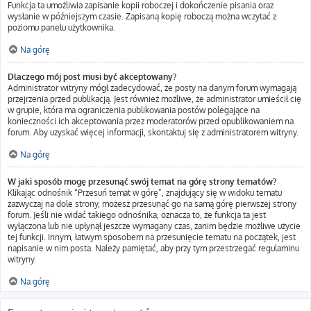
Funkcja ta umożliwia zapisanie kopii roboczej i dokończenie pisania oraz
wysłanie w późniejszym czasie. Zapisaną kopię roboczą można wczytać z
poziomu panelu użytkownika.
Na górę
Dlaczego mój post musi być akceptowany?
Administrator witryny mógł zadecydować, że posty na danym forum wymagają
przejrzenia przed publikacją. Jest również możliwe, że administrator umieścił cię
w grupie, która ma ograniczenia publikowania postów polegające na
konieczności ich akceptowania przez moderatorów przed opublikowaniem na
forum. Aby uzyskać więcej informacji, skontaktuj się z administratorem witryny.
Na górę
W jaki sposób mogę przesunąć swój temat na górę strony tematów?
Klikając odnośnik “Przesuń temat w górę”, znajdujący się w widoku tematu
zazwyczaj na dole strony, możesz przesunąć go na samą górę pierwszej strony
forum. Jeśli nie widać takiego odnośnika, oznacza to, że funkcja ta jest
wyłączona lub nie upłynął jeszcze wymagany czas, zanim będzie możliwe użycie
tej funkcji. Innym, łatwym sposobem na przesunięcie tematu na początek, jest
napisanie w nim posta. Należy pamiętać, aby przy tym przestrzegać regulaminu
witryny.
Na górę