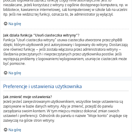
podczas logowania zaznacz funkcję
Loguj mnie automatycznie
. Jest to
niezalecane, jeżeli korzystasz z witryny z ogólnie dostępnego komputera, np. w
bibliotece, kawiarence internetowej, sali komputerowej w szkole lub na uczelni
itp. Jeśli nie widzisz tej funkcji, oznacza to, że administrator ją wyłączył.
Na górę
Jak działa funkcja “Usuń ciasteczka witryny”?
Funkcja “Usuń ciasteczka witryny” usuwa ciasteczka utworzone przez phpBB
dzięki, którym użytkownik jest autoryzowany i logowany do witryny. Dostarczają
one również funkcję – jeśli została włączona przez administratora witryny –
śledzenia przeczytanych i nieprzeczytanych przez użytkownika postów. Jeśli
występują problemy z logowaniem/wylogowaniem, usunięcie ciasteczek może
być pomocne.
Na górę
Preferencje i ustawienia użytkownika
Jak zmienić moje ustawienia?
Jeżeli jesteś zarejestrowanym użytkownikiem, wszystkie twoje ustawienia są
zapisywane w bazie danych witryny. Aby je zmienić, przejdź do panelu
zarządzania swoim kontem. W tym miejscu możesz dokonać zmian swoich
ustawień i preferencji. Odnośnik do panelu o nazwie “Moje konto” znajduje się
zazwyczaj na górze stron witryny.
Na górę