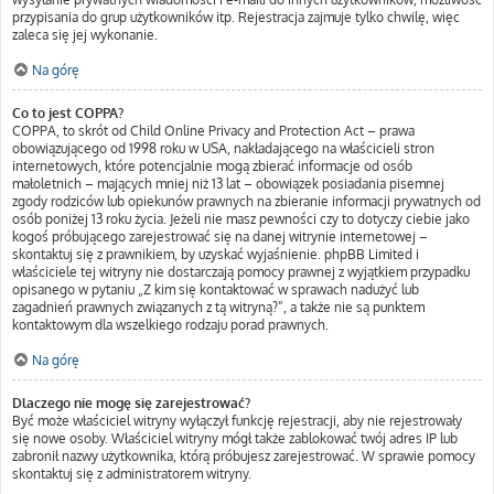
przypisania do grup użytkowników itp. Rejestracja zajmuje tylko chwilę, więc
zaleca się jej wykonanie.
Na górę
Co to jest COPPA?
COPPA, to skrót od Child Online Privacy and Protection Act – prawa
obowiązującego od 1998 roku w USA, nakładającego na właścicieli stron
internetowych, które potencjalnie mogą zbierać informacje od osób
małoletnich – mających mniej niż 13 lat – obowiązek posiadania pisemnej
zgody rodziców lub opiekunów prawnych na zbieranie informacji prywatnych od
osób poniżej 13 roku życia. Jeżeli nie masz pewności czy to dotyczy ciebie jako
kogoś próbującego zarejestrować się na danej witrynie internetowej –
skontaktuj się z prawnikiem, by uzyskać wyjaśnienie. phpBB Limited i
właściciele tej witryny nie dostarczają pomocy prawnej z wyjątkiem przypadku
opisanego w pytaniu „Z kim się kontaktować w sprawach nadużyć lub
zagadnień prawnych związanych z tą witryną?”, a także nie są punktem
kontaktowym dla wszelkiego rodzaju porad prawnych.
Na górę
Dlaczego nie mogę się zarejestrować?
Być może właściciel witryny wyłączył funkcję rejestracji, aby nie rejestrowały
się nowe osoby. Właściciel witryny mógł także zablokować twój adres IP lub
zabronił nazwy użytkownika, którą próbujesz zarejestrować. W sprawie pomocy
skontaktuj się z administratorem witryny.