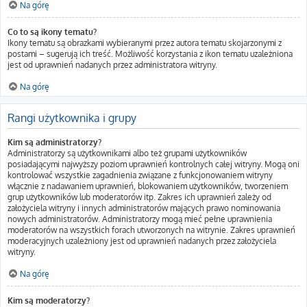
Na górę
Co to są ikony tematu?
Ikony tematu są obrazkami wybieranymi przez autora tematu skojarzonymi z
postami – sugerują ich treść. Możliwość korzystania z ikon tematu uzależniona
jest od uprawnień nadanych przez administratora witryny.
Na górę
Rangi użytkownika i grupy
Kim są administratorzy?
Administratorzy są użytkownikami albo też grupami użytkowników
posiadającymi najwyższy poziom uprawnień kontrolnych całej witryny. Mogą oni
kontrolować wszystkie zagadnienia związane z funkcjonowaniem witryny
włącznie z nadawaniem uprawnień, blokowaniem użytkowników, tworzeniem
grup użytkowników lub moderatorów itp. Zakres ich uprawnień zależy od
założyciela witryny i innych administratorów mających prawo nominowania
nowych administratorów. Administratorzy mogą mieć pełne uprawnienia
moderatorów na wszystkich forach utworzonych na witrynie. Zakres uprawnień
moderacyjnych uzależniony jest od uprawnień nadanych przez założyciela
witryny.
Na górę
Kim są moderatorzy?