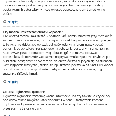
używać emotikon, gdyż mogą spowodować, że post stanie się nieczytelny i
moderator może podjąć decyzję o ich usunięciu bądź też usunięciu całego
posta. Administrator witryny może określić dopuszczalny limit emotikon w
poście.
Na górę
Czy można umieszczać obrazki w poście?
Tak, obrazki można umieszczać w postach. Jeśli administrator włączył możliwość
zamieszczania załączników, można wgrać obrazek bezpośrednio na witrynę. Jeśli
ta funkcja nie działa, aby obrazek był wyświetlany na forum, należy podać
odnośnik do obrazka umieszczonego na publicznie dostępnym serwerze, np.
http://www.jakas_strona.com/moj_obrazek.gif. Nie można podawać
odnośników do obrazków zapisanych na prywatnym komputerze, chyba że jest
publicznie dostępnym serwerem ani do obrazków znajdujących się na stronach
wymagających autoryzacji, takich jak, np. skrzynki pocztowe na Gmail lub Yahoo!
oraz stronach chronionych hasłem. Aby umieścić obrazek w poście, użyj
znacznika BBCode
[img]
.
Na górę
Co to są ogłoszenia globalne?
Ogłoszenia globalne zawierają ważne informacje i należy zawsze je czytać. Są
one wyświetlane na górze każdego forum i w panelu zarządzania kontem
użytkownika. Uprawnienia zamieszczania ogłoszeń globalnych są nadawane
przez administratora witryny.