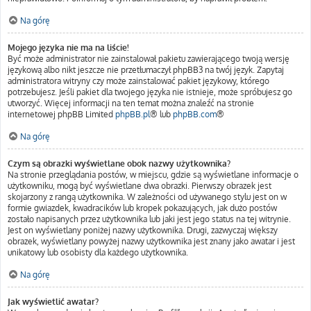
Na górę
Mojego języka nie ma na liście!
Być może administrator nie zainstalował pakietu zawierającego twoją wersję
językową albo nikt jeszcze nie przetłumaczył phpBB3 na twój język. Zapytaj
administratora witryny czy może zainstalować pakiet językowy, którego
potrzebujesz. Jeśli pakiet dla twojego języka nie istnieje, może spróbujesz go
utworzyć. Więcej informacji na ten temat można znaleźć na stronie
internetowej phpBB Limited
phpBB.pl
® lub
phpBB.com
®
Na górę
Czym są obrazki wyświetlane obok nazwy użytkownika?
Na stronie przeglądania postów, w miejscu, gdzie są wyświetlane informacje o
użytkowniku, mogą być wyświetlane dwa obrazki. Pierwszy obrazek jest
skojarzony z rangą użytkownika. W zależności od używanego stylu jest on w
formie gwiazdek, kwadracików lub kropek pokazujących, jak dużo postów
zostało napisanych przez użytkownika lub jaki jest jego status na tej witrynie.
Jest on wyświetlany poniżej nazwy użytkownika. Drugi, zazwyczaj większy
obrazek, wyświetlany powyżej nazwy użytkownika jest znany jako awatar i jest
unikatowy lub osobisty dla każdego użytkownika.
Na górę
Jak wyświetlić awatar?