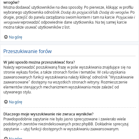
wrogów?
Można dodawać użytkowników na dwa sposoby. Po pierwsze, klikając w profilu
wybranego użytkownika odnośnik
Dodaj do przyjaciół
lub
Dodaj do wrogów
. Po
drugie, przejść do panelu zarządzania swoim kontem i tam na karcie
Przyjaciele i
wrogowie
wprowadzić odpowiednie dane użytkownika. Na tej samej karcie
można także usuwać użytkowników z list.
Na górę
Przeszukiwanie forów
W jaki sposób można przeszukiwać fora?
Należy wprowadzić poszukiwaną frazę w pole wyszukiwania znajdujące się na
stronie wykazu forów, a także stronach forów i tematów. W celu uzyskania
zaawansowanych funkcji wyszukiwania należy kliknąć odnośnik “Wyszukiwanie
zaawansowane” dostępny na wszystkich stronach witryny. Rozmieszczenie
elementów sterujących mechanizmem wyszukiwania może zależeć od
używanego stylu.
Na górę
Dlaczego moje wyszukiwanie nie zwraca wyników?
Prawdopodobnie zapytanie nie było jasno sprecyzowane i zawierało wiele
podobnych zwrotów niezindeksowanych przez phpBB. Dokładnie sprecyzuj
zapytanie – użyj funkcji dostępnych w wyszukiwaniu zaawansowanym.
Na górę