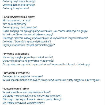
Co to są przyklejone tematy?
Co to są zamknięte tematy?
Co to są ikony tematu?
Rangi użytkownika i grupy
Kim są administratorzy?
Kim są moderatorzy?
Co to są grupy użytkowników?
Gdzie znajduje się spis grup użytkowników i jak można dołączyć do grupy?
W jaki sposób można zostać liderem grupy?
Dlaczego niektóre nazwy użytkowników są wyświetlane innymi kolorami?
Co to jest “Domyślna grupa użytkownika”?
Czym jest odnośnik “Zespół administracyjny”?
Prywatne wiadomości
Nie mogę wysyłać prywatnych wiadomości!
Otrzymuję niechciane prywatne wiadomości!
Otrzymałem/otrzymałam spam lub obraźliwy e-mail od kogoś z tej witryny!
Przyjaciele i wrogowie
Co to jest lista przyjaciół i wrogów?
W jaki sposób można dodawać/usuwać użytkowników z listy przyjaciół lub wrogów?
Przeszukiwanie forów
W jaki sposób można przeszukiwać fora?
Dlaczego moje wyszukiwanie nie zwraca wyników?
Dlaczego moje wyszukiwanie zwraca pustą stronę?!
Jak można wyszukać użytkowników?