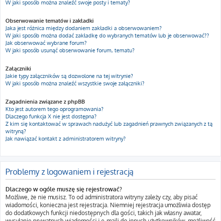
W jaki sposób można znaleźć swoje posty i tematy?
Obserwowanie tematów i zakładki
Jaka jest różnica między dodaniem zakładki a obserwowaniem?
W jaki sposób można dodać zakładkę do wybranych tematów lub je obserwować??
Jak obserwować wybrane forum?
W jaki sposób usunąć obserwowanie forum, tematu?
Załączniki
Jakie typy załączników są dozwolone na tej witrynie?
W jaki sposób można znaleźć wszystkie swoje załączniki?
Zagadnienia związane z phpBB
Kto jest autorem tego oprogramowania?
Dlaczego funkcja X nie jest dostępna?
Z kim się kontaktować w sprawach nadużyć lub zagadnień prawnych związanych z tą
witryną?
Jak nawiązać kontakt z administratorem witryny?
Problemy z logowaniem i rejestracją
Dlaczego w ogóle muszę się rejestrować?
Możliwe, że nie musisz. To od administratora witryny zależy czy, aby pisać
wiadomości, konieczna jest rejestracja. Niemniej rejestracja umożliwia dostęp
do dodatkowych funkcji niedostępnych dla gości, takich jak własny awatar,
wysyłanie prywatnych wiadomości i e-maili do innych użytkowników, możliwość