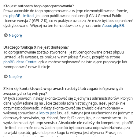
Kto jest autorem tego oprogramowania?
Prawa autorskie do tego oprogramowania w jego niezmodyfikowanej formie,
ma
phpBB Limited
. Jest ono publikowane na licencji GNU General Public
License wersja 2 (GPL-2.0), co w praktyce oznacza, że może być bez ograniczeń
dystrybuowane. Więcej na ten temat dowiesz się na stronie
About phpBB
.
Na górę
Dlaczego funkcja X nie jest dostępna?
To oprogramowanie zostało stworzone i jest licencjonowane przez phpBB
Limited. Jeśli uważasz, że brakuje w nim jakiejś funkcji, przejdź na stronę
phpBB Ideas Centre
, gdzie możesz zagłosować na istniejące propozycje lub
zaproponować nowe funkcje.
Na górę
Z kim się kontaktować w sprawach nadużyć lub zagadnień prawnych
związanych z tą witryną?
W tych sprawach, należy skontaktować się z jednym z administratorów, których
dane wyświetlone są na liście zespołu administracyjnego. Jeżeli jednak nie
otrzymasz odpowiedzi, należy skontaktować się z właścicielem domeny –
wykonaj sprawdzenie
kto to jest
lub, jeśli witryna jest uruchomiona na jednym z
darmowych serwisów, np. Yahoo!, free.fr, f2s.com, itp., z kierownictwem lub
wydziałem nadużyć tego serwisu. Absolutnie
nie należy
do kompetencji phpBB
Limited i nie może ona w żaden sposób być obarczana odpowiedzialnością za
to w jaki sposób, gdzie lub przez kogo ta witryna jest używana. Proszę nie