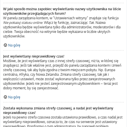
W jaki sposób można zapobiec wyświetlaniu nazwy użytkownika na liście
użytkowników przeglądających forum?
W panelu zarządzania kontem, w “Ustawieniach witryny” znajduje się funkcja
Nie pokazuj statusu online
. Włącz tę funkcję, zaznaczając
Tak
. Nazwa
użytkownika będzie wyświetlana tylko dla administratorów, moderatorów i dla
ciebie. Twoja obecność na witrynie będzie wykazana w liczbie ukrytych
użytkowników.
Na górę
Jest wyświetlany nieprawidłowy czas!
Możliwe, że jest wyświetlany czas z innej strefy czasowej, niż ta, w której się
znajdujesz. Jeśli tak właśnie jest, przejdź do panelu zarządzania kontem i zmień
strefę czasową, tak aby była zgodna z twoim miejscem pobytu. Np. Europa
centralna, Afryka, czy Nowa Zelandia. Zmiana strefy czasowej, tak jak i
większości ustawień, może zostać wykonana tylko przez zarejestrowanych
użytkowników. Jeżeli nie jesteś zarejestrowanym użytkownikiem – teraz jest
dobry moment, by się zarejestrować.
Na górę
Została wykonana zmiana strefy czasowej, a nadal jest wyświetlany
nieprawidłowy czas!
Jeżeli na pewno strefa czasowa została ustawiona prawidłowo, a czas nadal jest
wyświetlany nieprawidłowo, oznacza to, że czas na serwerze jest ustawiony
nieprawidłowo. Poinformuj o tym administratora, by naprawił problem.