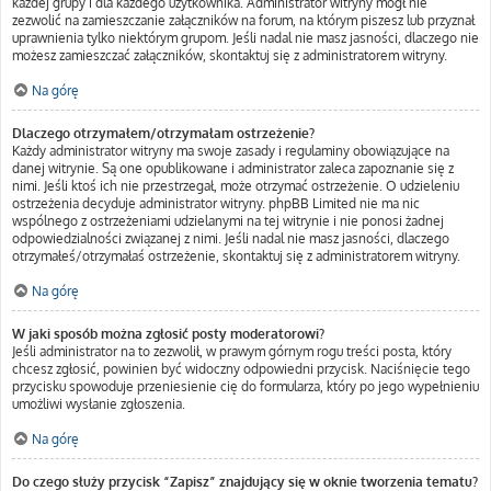
każdej grupy i dla każdego użytkownika. Administrator witryny mógł nie
zezwolić na zamieszczanie załączników na forum, na którym piszesz lub przyznał
uprawnienia tylko niektórym grupom. Jeśli nadal nie masz jasności, dlaczego nie
możesz zamieszczać załączników, skontaktuj się z administratorem witryny.
Na górę
Dlaczego otrzymałem/otrzymałam ostrzeżenie?
Każdy administrator witryny ma swoje zasady i regulaminy obowiązujące na
danej witrynie. Są one opublikowane i administrator zaleca zapoznanie się z
nimi. Jeśli ktoś ich nie przestrzegał, może otrzymać ostrzeżenie. O udzieleniu
ostrzeżenia decyduje administrator witryny. phpBB Limited nie ma nic
wspólnego z ostrzeżeniami udzielanymi na tej witrynie i nie ponosi żadnej
odpowiedzialności związanej z nimi. Jeśli nadal nie masz jasności, dlaczego
otrzymałeś/otrzymałaś ostrzeżenie, skontaktuj się z administratorem witryny.
Na górę
W jaki sposób można zgłosić posty moderatorowi?
Jeśli administrator na to zezwolił, w prawym górnym rogu treści posta, który
chcesz zgłosić, powinien być widoczny odpowiedni przycisk. Naciśnięcie tego
przycisku spowoduje przeniesienie cię do formularza, który po jego wypełnieniu
umożliwi wysłanie zgłoszenia.
Na górę
Do czego służy przycisk “Zapisz” znajdujący się w oknie tworzenia tematu?