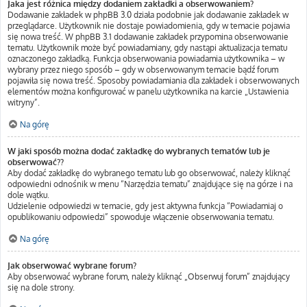
Jaka jest różnica między dodaniem zakładki a obserwowaniem?
Dodawanie zakładek w phpBB 3.0 działa podobnie jak dodawanie zakładek w
przeglądarce. Użytkownik nie dostaje powiadomienia, gdy w temacie pojawia
się nowa treść. W phpBB 3.1 dodawanie zakładek przypomina obserwowanie
tematu. Użytkownik może być powiadamiany, gdy nastąpi aktualizacja tematu
oznaczonego zakładką. Funkcja obserwowania powiadamia użytkownika – w
wybrany przez niego sposób – gdy w obserwowanym temacie bądź forum
pojawiła się nowa treść. Sposoby powiadamiania dla zakładek i obserwowanych
elementów można konfigurować w panelu użytkownika na karcie „Ustawienia
witryny”.
Na górę
W jaki sposób można dodać zakładkę do wybranych tematów lub je
obserwować??
Aby dodać zakładkę do wybranego tematu lub go obserwować, należy kliknąć
odpowiedni odnośnik w menu “Narzędzia tematu” znajdujące się na górze i na
dole wątku.
Udzielenie odpowiedzi w temacie, gdy jest aktywna funkcja “Powiadamiaj o
opublikowaniu odpowiedzi” spowoduje włączenie obserwowania tematu.
Na górę
Jak obserwować wybrane forum?
Aby obserwować wybrane forum, należy kliknąć „Obserwuj forum” znajdujący
się na dole strony.