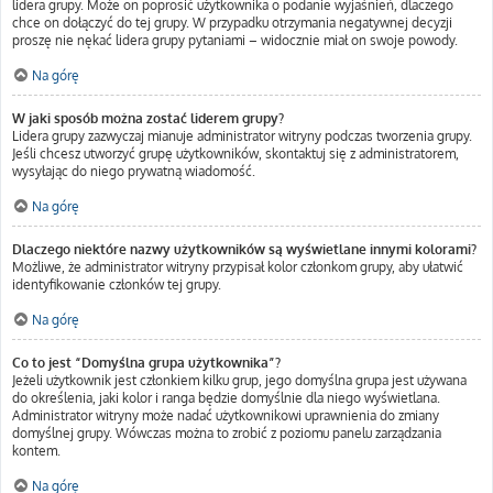
lidera grupy. Może on poprosić użytkownika o podanie wyjaśnień, dlaczego
chce on dołączyć do tej grupy. W przypadku otrzymania negatywnej decyzji
proszę nie nękać lidera grupy pytaniami – widocznie miał on swoje powody.
Na górę
W jaki sposób można zostać liderem grupy?
Lidera grupy zazwyczaj mianuje administrator witryny podczas tworzenia grupy.
Jeśli chcesz utworzyć grupę użytkowników, skontaktuj się z administratorem,
wysyłając do niego prywatną wiadomość.
Na górę
Dlaczego niektóre nazwy użytkowników są wyświetlane innymi kolorami?
Możliwe, że administrator witryny przypisał kolor członkom grupy, aby ułatwić
identyfikowanie członków tej grupy.
Na górę
Co to jest “Domyślna grupa użytkownika”?
Jeżeli użytkownik jest członkiem kilku grup, jego domyślna grupa jest używana
do określenia, jaki kolor i ranga będzie domyślnie dla niego wyświetlana.
Administrator witryny może nadać użytkownikowi uprawnienia do zmiany
domyślnej grupy. Wówczas można to zrobić z poziomu panelu zarządzania
kontem.
Na górę