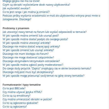
Mojego języka nie ma na liście!
Czym są obrazki wyświetlane obok nazwy użytkownika?
Jak wyświetlić awatar?
Co to jest ranga i jak można ją zmienić?
Podczas próby wysłania wiadomości e-mail do użytkownika witryna prosi mnie o
zalogowanie. Dlaczego?
Problemy z pisaniem
Jak utworzyć nowy temat na forum lub wysłać odpowiedź w temacie?
W jaki sposób można zmienić lub usunąć post?
W jaki sposób można dodać podpis do swojego posta?
W jaki sposób można utworzyć ankietę?
Dlaczego nie można dodać więcej opcji ankiety?
W jaki sposób zmienić lub usunąć ankietę?
Dlaczego nie mam dostępu do forum?
Dlaczego nie mogę dodawać załączników?
Dlaczego otrzymałem/otrzymałam ostrzeżenie?
W jaki sposób można zgłosić posty moderatorowi?
Do czego służy przycisk “Zapisz” znajdujący się w oknie tworzenia tematu?
Dlaczego mój post musi być akceptowany?
W jaki sposób mogę przesunąć swój temat na górę strony tematów?
Formatowanie i typy tematów
Co to jest BBCode?
Czy można używać języka HTML?
Co to są są emotikony?
Czy można umieszczać obrazki w poście?
Co to są ogłoszenia globalne?
Co to są ogłoszenia?