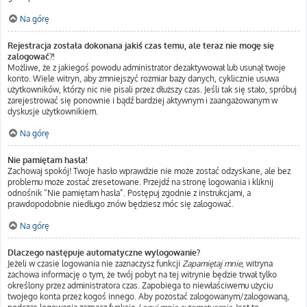
Na górę
Rejestracja została dokonana jakiś czas temu, ale teraz nie mogę się
zalogować?!
Możliwe, że z jakiegoś powodu administrator dezaktywował lub usunął twoje
konto. Wiele witryn, aby zmniejszyć rozmiar bazy danych, cyklicznie usuwa
użytkowników, którzy nic nie pisali przez dłuższy czas. Jeśli tak się stało, spróbuj
zarejestrować się ponownie i bądź bardziej aktywnym i zaangażowanym w
dyskusje użytkownikiem.
Na górę
Nie pamiętam hasła!
Zachowaj spokój! Twoje hasło wprawdzie nie może zostać odzyskane, ale bez
problemu może zostać zresetowane. Przejdź na stronę logowania i kliknij
odnośnik “Nie pamiętam hasła”. Postępuj zgodnie z instrukcjami, a
prawdopodobnie niedługo znów będziesz móc się zalogować.
Na górę
Dlaczego następuje automatyczne wylogowanie?
Jeżeli w czasie logowania nie zaznaczysz funkcji
Zapamiętaj mnie
, witryna
zachowa informację o tym, że twój pobyt na tej witrynie będzie trwał tylko
określony przez administratora czas. Zapobiega to niewłaściwemu użyciu
twojego konta przez kogoś innego. Aby pozostać zalogowanym/zalogowaną,