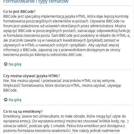
Formatowanie i typy tematów
Co to jest BBCode?
BBCode jest specjalną implementacją języka HTML, która daje lepszą kontrolę
formatowania poszczególnych elementów w postach. Używanie BBCode na
forum jest uzależnione od ustawień określanych przez administratora. Można
wyłączyć BBCode w poszczególnych postach, zaznaczając odpowiednią funkcję
w formularzu tworzenia posta. Sam BBCode jest podobny w składni do HTML-a,
ale znaczniki zawarte są w nawiasach kwadratowych [przykład] zamiast w
używanych w HTML-u nawiasach ostrych <przykład>. Aby uzyskać więcej
informacji o BBCode, zapoznaj się z przewodnikiem dostępnym ze strony
tworzenia posta po kliknięciu odnośnika
BBCode
.
Na górę
Czy można używać języka HTML?
Nie. Nie można używać i przetwarzać znaczników HTML na tej witrynie.
Większość formatowania, które dostarcza HTML, można uzyskać, używając
BBCode.
Na górę
Co to są są emotikony?
Emotikony, zwane też uśmieszkami, to małe obrazki, które mogą być użyte do
wyrażania emocji. Do wyrażania emocji można też stosować krótkie kody, np. :)
oznacza radość, podczas gdy :( smutek. Pełna lista emotikon jest dostępna z
poziomu formularza tworzenia wiadomości. Nie należy jednak nadmiernie