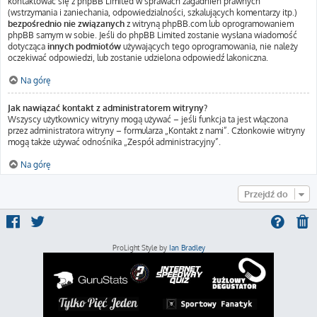
kontaktować się z phpBB Limited w sprawach zagadnień prawnych
(wstrzymania i zaniechania, odpowiedzialności, szkalujących komentarzy itp.)
bezpośrednio nie związanych
z witryną phpBB.com lub oprogramowaniem
phpBB samym w sobie. Jeśli do phpBB Limited zostanie wysłana wiadomość
dotycząca
innych podmiotów
używających tego oprogramowania, nie należy
oczekiwać odpowiedzi, lub zostanie udzielona odpowiedź lakoniczna.
Na górę
Jak nawiązać kontakt z administratorem witryny?
Wszyscy użytkownicy witryny mogą używać – jeśli funkcja ta jest włączona
przez administratora witryny – formularza „Kontakt z nami”. Członkowie witryny
mogą także używać odnośnika „Zespół administracyjny”.
Na górę
Przejdź do
ProLight Style by
Ian Bradley