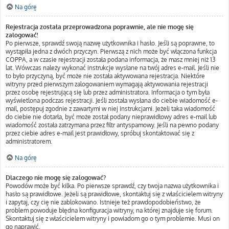
Na górę
Rejestracja została przeprowadzona poprawnie, ale nie mogę się
zalogować!
Po pierwsze, sprawdź swoją nazwę użytkownika i hasło. Jeśli są poprawne, to
wystąpiła jedna z dwóch przyczyn. Pierwszą z nich może być włączona funkcja
COPPA, a w czasie rejestracji została podana informacja, że masz mniej niż 13
lat. Wówczas należy wykonać instrukcje wysłane na twój adres e-mail. Jeśli nie
to było przyczyną, być może nie została aktywowana rejestracja. Niektóre
witryny przed pierwszym zalogowaniem wymagają aktywowania rejestracji
przez osobę rejestrującą się lub przez administratora. Informacja o tym była
wyświetlona podczas rejestracji. Jeśli została wysłana do ciebie wiadomość e-
mail, postępuj zgodnie z zawartymi w niej instrukcjami. Jeżeli taka wiadomość
do ciebie nie dotarła, być może został podany nieprawidłowy adres e-mail lub
wiadomość została zatrzymana przez filtr antyspamowy. Jeśli na pewno podany
przez ciebie adres e-mail jest prawidłowy, spróbuj skontaktować się z
administratorem.
Na górę
Dlaczego nie mogę się zalogować?
Powodów może być kilka. Po pierwsze sprawdź, czy twoja nazwa użytkownika i
hasło są prawidłowe. Jeżeli są prawidłowe, skontaktuj się z właścicielem witryny
i zapytaj, czy cię nie zablokowano. Istnieje też prawdopodobieństwo, że
problem powoduje błędna konfiguracja witryny, na której znajduje się forum.
Skontaktuj się z właścicielem witryny i powiadom go o tym problemie. Musi on
go naprawić.