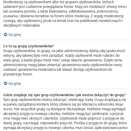
Moderatorzy są użytkownikami albo też grupami użytkowników, których
zadaniem jest codzienne przeglądanie forów. Mają oni możliwość zmiany treści
lub usuwania postów, a także blokowania, odblokowywania, przenoszenia,
usuwania i dzielenia tematów na forum, które moderują. Z reguły moderatorzy
czuwają, aby użytkownicy pisali na temat oraz nie publikowali niewłaściwych i
obraźliwych materiałów.
Na górę
Co to są grupy użytkowników?
Grupy użytkowników, to grupy, na jakie administratorzy dzielą całą społeczność
witryny, aby łatwiej było nimi zarządzać. Każdy użytkownik może należeć do
wielu grup, a każda grupa może mieć swoje własne uprawnienia. Dzięki temu
administratorzy mogą łatwo zmieniać uprawnienia wielu użytkowników naraz,
nadawać uprawnienia moderatora lub dawać dostęp użytkownikom do
prywatnego forum.
Na górę
Gdzie znajduje się spis grup użytkowników i jak można dołączyć do grupy?
Spis grup użytkowników można zobaczyć, otwierając kartę
Grupy
znajdującą się
w panelu zarządzania kontem, który otwiera się po kliknięciu odnośnika
Moje
konto
. Nie wszystkie grupy są dostępne dla każdego. Niektóre mogą wymagać
akceptacji przyjęcia nowego członka, niektóre mogą być zamknięte, a jeszcze
inne mogą mieć ukrytych członków. Użytkownik może poprosić o przyjęcie do
danej grupy, naciskając odpowiedni przycisk. Prośba o przyjęcie do grupy, która
wymaga akceptacji przyjęcia nowego członka, musi zostać zaakceptowana przez