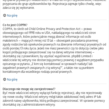
przypisania do grup użytkowników itp. Rejestracja zajmuje tylko chwilę, więc
zaleca się jej wykonanie.
Na górę
Co to jest COPPA?
COPPA, to skrót od Child Online Privacy and Protection Act – prawa
obowiązującego od 1998 roku w USA, nakładającego na właścicieli stron
internetowych, które potencjalnie mogą zbierać informacje od osób
małoletnich – mających mniej niż 13 lat – obowiązek posiadania pisemnej
zgody rodziców lub opiekunów prawnych na zbieranie informacji prywatnych od
osób poniżej 13 roku życia. Jeżeli nie masz pewności czy to dotyczy ciebie jako
kogoś próbującego zarejestrować się na danej witrynie internetowej –
skontaktuj się z prawnikiem, by uzyskać wyjaśnienie. phpBB Limited i
właściciele tej witryny nie dostarczają pomocy prawnej z wyjątkiem przypadku
opisanego w pytaniu „Z kim się kontaktować w sprawach nadużyć lub
zagadnień prawnych związanych z tą witryną?”, a także nie są punktem
kontaktowym dla wszelkiego rodzaju porad prawnych.
Na górę
Dlaczego nie mogę się zarejestrować?
Być może właściciel witryny wyłączył funkcję rejestracji, aby nie rejestrowały
się nowe osoby. Właściciel witryny mógł także zablokować twój adres IP lub
zabronił nazwy użytkownika, którą próbujesz zarejestrować. W sprawie pomocy
skontaktuj się z administratorem witryny.