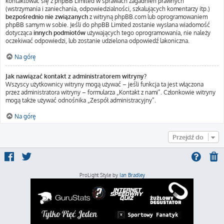
kontaktować się z phpBB Limited w sprawach zagadnień prawnych
(wstrzymania i zaniechania, odpowiedzialności, szkalujących komentarzy itp.)
bezpośrednio nie związanych
z witryną phpBB.com lub oprogramowaniem
phpBB samym w sobie. Jeśli do phpBB Limited zostanie wysłana wiadomość
dotycząca
innych podmiotów
używających tego oprogramowania, nie należy
oczekiwać odpowiedzi, lub zostanie udzielona odpowiedź lakoniczna.
Na górę
Jak nawiązać kontakt z administratorem witryny?
Wszyscy użytkownicy witryny mogą używać – jeśli funkcja ta jest włączona
przez administratora witryny – formularza „Kontakt z nami”. Członkowie witryny
mogą także używać odnośnika „Zespół administracyjny”.
Na górę
Przejdź do
ProLight Style by
Ian Bradley