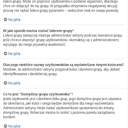
lidera grupy. Może on poprosić użytkownika o podanie wyjaśnień, dlaczego
chce on dołączyć do tej grupy. W przypadku otrzymania negatywnej decyzji
proszę nie nękać lidera grupy pytaniami – widocznie miał on swoje powody.
Na górę
W jaki sposób można zostać liderem grupy?
Lidera grupy zazwyczaj mianuje administrator witryny podczas tworzenia grupy.
Jeśli chcesz utworzyć grupę użytkowników, skontaktuj się z administratorem,
wysyłając do niego prywatną wiadomość.
Na górę
Dlaczego niektóre nazwy użytkowników są wyświetlane innymi kolorami?
Możliwe, że administrator witryny przypisał kolor członkom grupy, aby ułatwić
identyfikowanie członków tej grupy.
Na górę
Co to jest “Domyślna grupa użytkownika”?
Jeżeli użytkownik jest członkiem kilku grup, jego domyślna grupa jest używana
do określenia, jaki kolor i ranga będzie domyślnie dla niego wyświetlana.
Administrator witryny może nadać użytkownikowi uprawnienia do zmiany
domyślnej grupy. Wówczas można to zrobić z poziomu panelu zarządzania
kontem.
Na górę