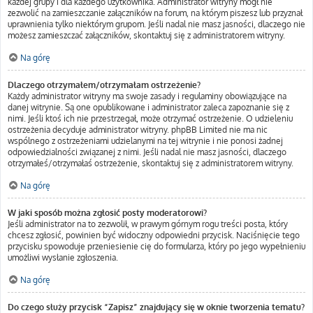
każdej grupy i dla każdego użytkownika. Administrator witryny mógł nie
zezwolić na zamieszczanie załączników na forum, na którym piszesz lub przyznał
uprawnienia tylko niektórym grupom. Jeśli nadal nie masz jasności, dlaczego nie
możesz zamieszczać załączników, skontaktuj się z administratorem witryny.
Na górę
Dlaczego otrzymałem/otrzymałam ostrzeżenie?
Każdy administrator witryny ma swoje zasady i regulaminy obowiązujące na
danej witrynie. Są one opublikowane i administrator zaleca zapoznanie się z
nimi. Jeśli ktoś ich nie przestrzegał, może otrzymać ostrzeżenie. O udzieleniu
ostrzeżenia decyduje administrator witryny. phpBB Limited nie ma nic
wspólnego z ostrzeżeniami udzielanymi na tej witrynie i nie ponosi żadnej
odpowiedzialności związanej z nimi. Jeśli nadal nie masz jasności, dlaczego
otrzymałeś/otrzymałaś ostrzeżenie, skontaktuj się z administratorem witryny.
Na górę
W jaki sposób można zgłosić posty moderatorowi?
Jeśli administrator na to zezwolił, w prawym górnym rogu treści posta, który
chcesz zgłosić, powinien być widoczny odpowiedni przycisk. Naciśnięcie tego
przycisku spowoduje przeniesienie cię do formularza, który po jego wypełnieniu
umożliwi wysłanie zgłoszenia.
Na górę
Do czego służy przycisk “Zapisz” znajdujący się w oknie tworzenia tematu?