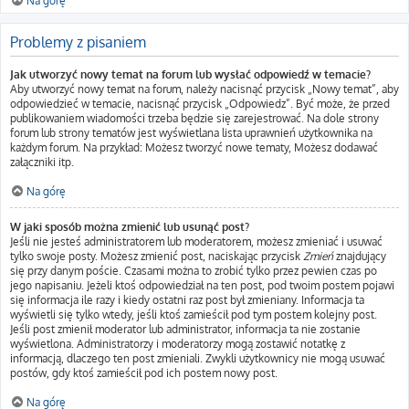
Na górę
Problemy z pisaniem
Jak utworzyć nowy temat na forum lub wysłać odpowiedź w temacie?
Aby utworzyć nowy temat na forum, należy nacisnąć przycisk „Nowy temat”, aby
odpowiedzieć w temacie, nacisnąć przycisk „Odpowiedz”. Być może, że przed
publikowaniem wiadomości trzeba będzie się zarejestrować. Na dole strony
forum lub strony tematów jest wyświetlana lista uprawnień użytkownika na
każdym forum. Na przykład: Możesz tworzyć nowe tematy, Możesz dodawać
załączniki itp.
Na górę
W jaki sposób można zmienić lub usunąć post?
Jeśli nie jesteś administratorem lub moderatorem, możesz zmieniać i usuwać
tylko swoje posty. Możesz zmienić post, naciskając przycisk
Zmień
znajdujący
się przy danym poście. Czasami można to zrobić tylko przez pewien czas po
jego napisaniu. Jeżeli ktoś odpowiedział na ten post, pod twoim postem pojawi
się informacja ile razy i kiedy ostatni raz post był zmieniany. Informacja ta
wyświetli się tylko wtedy, jeśli ktoś zamieścił pod tym postem kolejny post.
Jeśli post zmienił moderator lub administrator, informacja ta nie zostanie
wyświetlona. Administratorzy i moderatorzy mogą zostawić notatkę z
informacją, dlaczego ten post zmieniali. Zwykli użytkownicy nie mogą usuwać
postów, gdy ktoś zamieścił pod ich postem nowy post.
Na górę