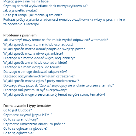
Mojego języka nie ma na liście!
Czym są obrazki wyświetlane obok nazwy użytkownika?
Jak wyświetlić awatar?
Co to jest ranga i jak można ją zmienić?
Podczas próby wysłania wiadomości e-mail do użytkownika witryna prosi mnie o
zalogowanie. Dlaczego?
Problemy z pisaniem
Jak utworzyć nowy temat na forum lub wysłać odpowiedź w temacie?
W jaki sposób można zmienić lub usunąć post?
W jaki sposób można dodać podpis do swojego posta?
W jaki sposób można utworzyć ankietę?
Dlaczego nie można dodać więcej opcji ankiety?
W jaki sposób zmienić lub usunąć ankietę?
Dlaczego nie mam dostępu do forum?
Dlaczego nie mogę dodawać załączników?
Dlaczego otrzymałem/otrzymałam ostrzeżenie?
W jaki sposób można zgłosić posty moderatorowi?
Do czego służy przycisk “Zapisz” znajdujący się w oknie tworzenia tematu?
Dlaczego mój post musi być akceptowany?
W jaki sposób mogę przesunąć swój temat na górę strony tematów?
Formatowanie i typy tematów
Co to jest BBCode?
Czy można używać języka HTML?
Co to są są emotikony?
Czy można umieszczać obrazki w poście?
Co to są ogłoszenia globalne?
Co to są ogłoszenia?