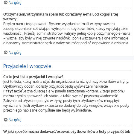
Na górę
Otrzymałem/otrzymałam spam lub obraźliwy e-mail od kogoś z tej
witryny!
Przykro nam z tego powodu. System wysyłania e-maili witryny zawiera
zabezpieczenia umożliwiające wytropienie użytkowników, którzy wysyłają takie
wiadomości. Prześlij administratorowi witryny pełną kopię otrzymanego e-maila
– ważne, aby były w niej zawarte nagłówki, ponieważ zawierają one informacje
o nadawcy. Administrator będzie wówczas mógł podjąć odpowiednie działania.
Na górę
Przyjaciele i wrogowie
Co to jest lista przyjaciół i wrogów?
Jest to lista, którą można użyć do organizowania różnych użytkowników witryny.
Użytkownicy dodani do listy przyjaciół będą wyświetleni na karcie
znajdującej się w panelu zarządzania kontem. Z tego poziomu
Przyjaciele
można szybko sprawdzić ich status, a także wysłać prywatną wiadomość.
Zależnie od używanego stylu witryny, posty tych użytkowników mogą być
wyróżniane. Jeśli użytkownik zostanie dodany do listy wrogów, wszystkie posty
przez niego napisane domyślnie nie będą wyświetlane.
Na górę
W jaki sposób można dodawać/usuwać użytkowników z listy przyjaciół lub