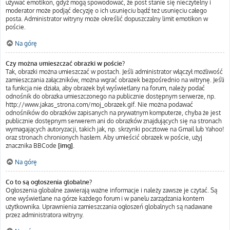
używać emotikon, gdyż mogą spowodować, że post stanie się nieczytelny i
moderator może podjąć decyzję o ich usunięciu bądź też usunięciu całego
posta. Administrator witryny może określić dopuszczalny limit emotikon w
poście.
Na górę
Czy można umieszczać obrazki w poście?
Tak, obrazki można umieszczać w postach. Jeśli administrator włączył możliwość
zamieszczania załączników, można wgrać obrazek bezpośrednio na witrynę. Jeśli
ta funkcja nie działa, aby obrazek był wyświetlany na forum, należy podać
odnośnik do obrazka umieszczonego na publicznie dostępnym serwerze, np.
http://www.jakas_strona.com/moj_obrazek.gif. Nie można podawać
odnośników do obrazków zapisanych na prywatnym komputerze, chyba że jest
publicznie dostępnym serwerem ani do obrazków znajdujących się na stronach
wymagających autoryzacji, takich jak, np. skrzynki pocztowe na Gmail lub Yahoo!
oraz stronach chronionych hasłem. Aby umieścić obrazek w poście, użyj
znacznika BBCode
[img]
.
Na górę
Co to są ogłoszenia globalne?
Ogłoszenia globalne zawierają ważne informacje i należy zawsze je czytać. Są
one wyświetlane na górze każdego forum i w panelu zarządzania kontem
użytkownika. Uprawnienia zamieszczania ogłoszeń globalnych są nadawane
przez administratora witryny.