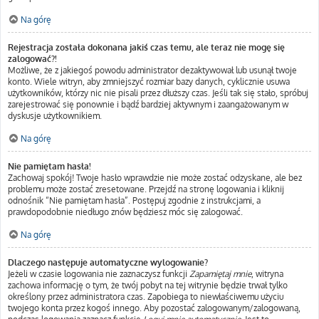
Na górę
Rejestracja została dokonana jakiś czas temu, ale teraz nie mogę się
zalogować?!
Możliwe, że z jakiegoś powodu administrator dezaktywował lub usunął twoje
konto. Wiele witryn, aby zmniejszyć rozmiar bazy danych, cyklicznie usuwa
użytkowników, którzy nic nie pisali przez dłuższy czas. Jeśli tak się stało, spróbuj
zarejestrować się ponownie i bądź bardziej aktywnym i zaangażowanym w
dyskusje użytkownikiem.
Na górę
Nie pamiętam hasła!
Zachowaj spokój! Twoje hasło wprawdzie nie może zostać odzyskane, ale bez
problemu może zostać zresetowane. Przejdź na stronę logowania i kliknij
odnośnik “Nie pamiętam hasła”. Postępuj zgodnie z instrukcjami, a
prawdopodobnie niedługo znów będziesz móc się zalogować.
Na górę
Dlaczego następuje automatyczne wylogowanie?
Jeżeli w czasie logowania nie zaznaczysz funkcji
Zapamiętaj mnie
, witryna
zachowa informację o tym, że twój pobyt na tej witrynie będzie trwał tylko
określony przez administratora czas. Zapobiega to niewłaściwemu użyciu
twojego konta przez kogoś innego. Aby pozostać zalogowanym/zalogowaną,