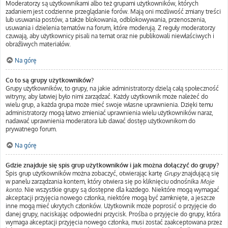
Moderatorzy są użytkownikami albo też grupami użytkowników, których
zadaniem jest codzienne przeglądanie forów. Mają oni możliwość zmiany treści
lub usuwania postów, a także blokowania, odblokowywania, przenoszenia,
usuwania i dzielenia tematów na forum, które moderują. Z reguły moderatorzy
czuwają, aby użytkownicy pisali na temat oraz nie publikowali niewłaściwych i
obraźliwych materiałów.
Na górę
Co to są grupy użytkowników?
Grupy użytkowników, to grupy, na jakie administratorzy dzielą całą społeczność
witryny, aby łatwiej było nimi zarządzać. Każdy użytkownik może należeć do
wielu grup, a każda grupa może mieć swoje własne uprawnienia. Dzięki temu
administratorzy mogą łatwo zmieniać uprawnienia wielu użytkowników naraz,
nadawać uprawnienia moderatora lub dawać dostęp użytkownikom do
prywatnego forum.
Na górę
Gdzie znajduje się spis grup użytkowników i jak można dołączyć do grupy?
Spis grup użytkowników można zobaczyć, otwierając kartę
Grupy
znajdującą się
w panelu zarządzania kontem, który otwiera się po kliknięciu odnośnika
Moje
konto
. Nie wszystkie grupy są dostępne dla każdego. Niektóre mogą wymagać
akceptacji przyjęcia nowego członka, niektóre mogą być zamknięte, a jeszcze
inne mogą mieć ukrytych członków. Użytkownik może poprosić o przyjęcie do
danej grupy, naciskając odpowiedni przycisk. Prośba o przyjęcie do grupy, która
wymaga akceptacji przyjęcia nowego członka, musi zostać zaakceptowana przez