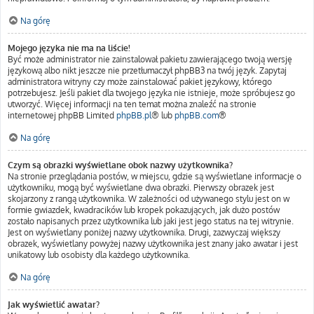
Na górę
Mojego języka nie ma na liście!
Być może administrator nie zainstalował pakietu zawierającego twoją wersję
językową albo nikt jeszcze nie przetłumaczył phpBB3 na twój język. Zapytaj
administratora witryny czy może zainstalować pakiet językowy, którego
potrzebujesz. Jeśli pakiet dla twojego języka nie istnieje, może spróbujesz go
utworzyć. Więcej informacji na ten temat można znaleźć na stronie
internetowej phpBB Limited
phpBB.pl
® lub
phpBB.com
®
Na górę
Czym są obrazki wyświetlane obok nazwy użytkownika?
Na stronie przeglądania postów, w miejscu, gdzie są wyświetlane informacje o
użytkowniku, mogą być wyświetlane dwa obrazki. Pierwszy obrazek jest
skojarzony z rangą użytkownika. W zależności od używanego stylu jest on w
formie gwiazdek, kwadracików lub kropek pokazujących, jak dużo postów
zostało napisanych przez użytkownika lub jaki jest jego status na tej witrynie.
Jest on wyświetlany poniżej nazwy użytkownika. Drugi, zazwyczaj większy
obrazek, wyświetlany powyżej nazwy użytkownika jest znany jako awatar i jest
unikatowy lub osobisty dla każdego użytkownika.
Na górę
Jak wyświetlić awatar?