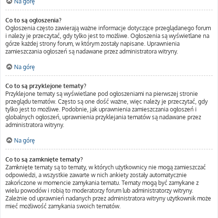
Na górę
Co to są ogłoszenia?
Ogłoszenia często zawierają ważne informacje dotyczące przeglądanego forum
i należy je przeczytać, gdy tylko jest to możliwe. Ogłoszenia są wyświetlane na
górze każdej strony forum, w którym zostały napisane. Uprawnienia
zamieszczania ogłoszeń są nadawane przez administratora witryny.
Na górę
Co to są przyklejone tematy?
Przyklejone tematy są wyświetlane pod ogłoszeniami na pierwszej stronie
przeglądu tematów. Często są one dość ważne, więc należy je przeczytać, gdy
tylko jest to możliwe. Podobnie, jak uprawnienia zamieszczania ogłoszeń i
globalnych ogłoszeń, uprawnienia przyklejania tematów są nadawane przez
administratora witryny.
Na górę
Co to są zamknięte tematy?
Zamknięte tematy są to tematy, w których użytkownicy nie mogą zamieszczać
odpowiedzi, a wszystkie zawarte w nich ankiety zostały automatycznie
zakończone w momencie zamykania tematu. Tematy mogą być zamykane z
wielu powodów i robią to moderatorzy forum lub administratorzy witryny.
Zależnie od uprawnień nadanych przez administratora witryny użytkownik może
mieć możliwość zamykania swoich tematów.