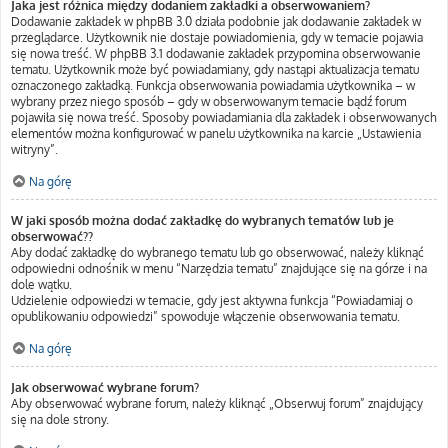
Jaka jest różnica między dodaniem zakładki a obserwowaniem?
Dodawanie zakładek w phpBB 3.0 działa podobnie jak dodawanie zakładek w
przeglądarce. Użytkownik nie dostaje powiadomienia, gdy w temacie pojawia
się nowa treść. W phpBB 3.1 dodawanie zakładek przypomina obserwowanie
tematu. Użytkownik może być powiadamiany, gdy nastąpi aktualizacja tematu
oznaczonego zakładką. Funkcja obserwowania powiadamia użytkownika – w
wybrany przez niego sposób – gdy w obserwowanym temacie bądź forum
pojawiła się nowa treść. Sposoby powiadamiania dla zakładek i obserwowanych
elementów można konfigurować w panelu użytkownika na karcie „Ustawienia
witryny”.
Na górę
W jaki sposób można dodać zakładkę do wybranych tematów lub je
obserwować??
Aby dodać zakładkę do wybranego tematu lub go obserwować, należy kliknąć
odpowiedni odnośnik w menu “Narzędzia tematu” znajdujące się na górze i na
dole wątku.
Udzielenie odpowiedzi w temacie, gdy jest aktywna funkcja “Powiadamiaj o
opublikowaniu odpowiedzi” spowoduje włączenie obserwowania tematu.
Na górę
Jak obserwować wybrane forum?
Aby obserwować wybrane forum, należy kliknąć „Obserwuj forum” znajdujący
się na dole strony.