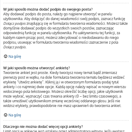
W jaki sposób można dodać podpis do swojego posta?
Aby dodawać podpis do posta, należy go najpierw utworzyć w panelu
użytkownika. Aby dołączyć do danej wiadomości swój podpis, zaznacz funkcję
Dołącz podpis
znajdującą się w formularzu tworzenia wiadomości. Możesz także
domyślnie dodawać podpis do wszystkich swoich postów, zaznaczając
odpowiednią funkcję w panelu użytkownika. Po uaktywnieniu tej funkcji, za
każdym razem pisząc post, możesz zdecydować o niedodawaniu do niego
podpisu, usuwając w formularzu tworzenia wiadomości zaznaczenie z pola
Dołącz podpis
.
Na górę
W jaki sposób można utworzyć ankietę?
Tworzenie ankiet jest proste. Kiedy tworzysz nowy temat bądź zmieniasz
pierwszy post w wątku, na dole formularza tworzenia tematu będziesz widzieć
etykietę “Utwórz ankietę”. Kliknij ją i w otworzonym formularzu podaj tytuł
ankiety i co najmniej dwie opcje. Każdą opcję należy wpisać w nowym wierszu
widocznego pola tekstowego. Możesz określić liczbę opcji, jakie użytkownik
może wybrać, wyznaczyć czas trwania ankiety (0 – bez limitu czasowego), a
także umożliwić użytkownikom zmianę wcześniej oddanego głosu. Jeśli nie
widzisz etykiety, prawdopodobnie nie masz uprawnień do tworzenia ankiet.
Na górę
Dlaczego nie można dodać więcej opcji ankiety?
Limit opcji w ankiecie jest ustalany przez administratora witryny. Jeśli uważasz,