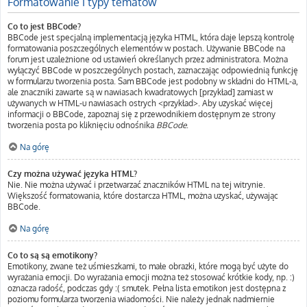
Formatowanie i typy tematów
Co to jest BBCode?
BBCode jest specjalną implementacją języka HTML, która daje lepszą kontrolę
formatowania poszczególnych elementów w postach. Używanie BBCode na
forum jest uzależnione od ustawień określanych przez administratora. Można
wyłączyć BBCode w poszczególnych postach, zaznaczając odpowiednią funkcję
w formularzu tworzenia posta. Sam BBCode jest podobny w składni do HTML-a,
ale znaczniki zawarte są w nawiasach kwadratowych [przykład] zamiast w
używanych w HTML-u nawiasach ostrych <przykład>. Aby uzyskać więcej
informacji o BBCode, zapoznaj się z przewodnikiem dostępnym ze strony
tworzenia posta po kliknięciu odnośnika
BBCode
.
Na górę
Czy można używać języka HTML?
Nie. Nie można używać i przetwarzać znaczników HTML na tej witrynie.
Większość formatowania, które dostarcza HTML, można uzyskać, używając
BBCode.
Na górę
Co to są są emotikony?
Emotikony, zwane też uśmieszkami, to małe obrazki, które mogą być użyte do
wyrażania emocji. Do wyrażania emocji można też stosować krótkie kody, np. :)
oznacza radość, podczas gdy :( smutek. Pełna lista emotikon jest dostępna z
poziomu formularza tworzenia wiadomości. Nie należy jednak nadmiernie