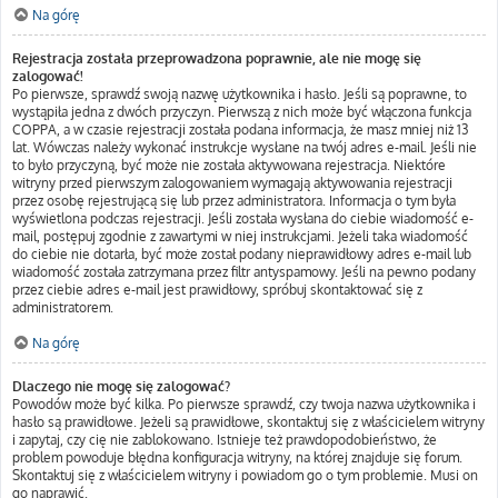
Na górę
Rejestracja została przeprowadzona poprawnie, ale nie mogę się
zalogować!
Po pierwsze, sprawdź swoją nazwę użytkownika i hasło. Jeśli są poprawne, to
wystąpiła jedna z dwóch przyczyn. Pierwszą z nich może być włączona funkcja
COPPA, a w czasie rejestracji została podana informacja, że masz mniej niż 13
lat. Wówczas należy wykonać instrukcje wysłane na twój adres e-mail. Jeśli nie
to było przyczyną, być może nie została aktywowana rejestracja. Niektóre
witryny przed pierwszym zalogowaniem wymagają aktywowania rejestracji
przez osobę rejestrującą się lub przez administratora. Informacja o tym była
wyświetlona podczas rejestracji. Jeśli została wysłana do ciebie wiadomość e-
mail, postępuj zgodnie z zawartymi w niej instrukcjami. Jeżeli taka wiadomość
do ciebie nie dotarła, być może został podany nieprawidłowy adres e-mail lub
wiadomość została zatrzymana przez filtr antyspamowy. Jeśli na pewno podany
przez ciebie adres e-mail jest prawidłowy, spróbuj skontaktować się z
administratorem.
Na górę
Dlaczego nie mogę się zalogować?
Powodów może być kilka. Po pierwsze sprawdź, czy twoja nazwa użytkownika i
hasło są prawidłowe. Jeżeli są prawidłowe, skontaktuj się z właścicielem witryny
i zapytaj, czy cię nie zablokowano. Istnieje też prawdopodobieństwo, że
problem powoduje błędna konfiguracja witryny, na której znajduje się forum.
Skontaktuj się z właścicielem witryny i powiadom go o tym problemie. Musi on
go naprawić.