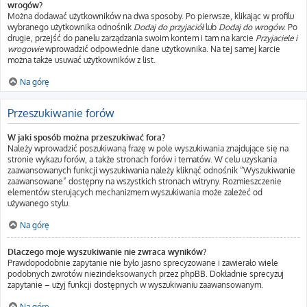
wrogów?
Można dodawać użytkowników na dwa sposoby. Po pierwsze, klikając w profilu
wybranego użytkownika odnośnik
Dodaj do przyjaciół
lub
Dodaj do wrogów
. Po
drugie, przejść do panelu zarządzania swoim kontem i tam na karcie
Przyjaciele i
wrogowie
wprowadzić odpowiednie dane użytkownika. Na tej samej karcie
można także usuwać użytkowników z list.
Na górę
Przeszukiwanie forów
W jaki sposób można przeszukiwać fora?
Należy wprowadzić poszukiwaną frazę w pole wyszukiwania znajdujące się na
stronie wykazu forów, a także stronach forów i tematów. W celu uzyskania
zaawansowanych funkcji wyszukiwania należy kliknąć odnośnik “Wyszukiwanie
zaawansowane” dostępny na wszystkich stronach witryny. Rozmieszczenie
elementów sterujących mechanizmem wyszukiwania może zależeć od
używanego stylu.
Na górę
Dlaczego moje wyszukiwanie nie zwraca wyników?
Prawdopodobnie zapytanie nie było jasno sprecyzowane i zawierało wiele
podobnych zwrotów niezindeksowanych przez phpBB. Dokładnie sprecyzuj
zapytanie – użyj funkcji dostępnych w wyszukiwaniu zaawansowanym.
Na górę