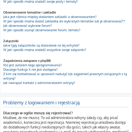
W jaki sposób można znaleźć swoje posty i tematy?
Obserwowanie tematów i zakładki
Jaka jest różnica między dodaniem zakładki a obserwowaniem?
W jaki sposób można dodać zakładkę do wybranych tematów lub je obserwować??
Jak obserwować wybrane forum?
W jaki sposób usunąć obserwowanie forum, tematu?
Załączniki
Jakie typy załączników są dozwolone na tej witrynie?
W jaki sposób można znaleźć wszystkie swoje załączniki?
Zagadnienia związane z phpBB
Kto jest autorem tego oprogramowania?
Dlaczego funkcja X nie jest dostępna?
Z kim się kontaktować w sprawach nadużyć lub zagadnień prawnych związanych z tą
witryną?
Jak nawiązać kontakt z administratorem witryny?
Problemy z logowaniem i rejestracją
Dlaczego w ogóle muszę się rejestrować?
Możliwe, że nie musisz. To od administratora witryny zależy czy, aby pisać
wiadomości, konieczna jest rejestracja. Niemniej rejestracja umożliwia dostęp
do dodatkowych funkcji niedostępnych dla gości, takich jak własny awatar,
wysyłanie prywatnych wiadomości i e-maili do innych użytkowników, możliwość