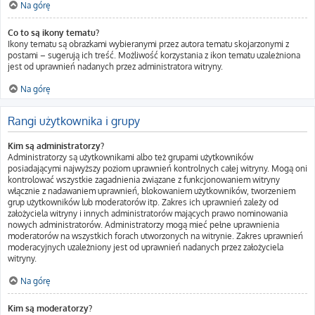
Na górę
Co to są ikony tematu?
Ikony tematu są obrazkami wybieranymi przez autora tematu skojarzonymi z
postami – sugerują ich treść. Możliwość korzystania z ikon tematu uzależniona
jest od uprawnień nadanych przez administratora witryny.
Na górę
Rangi użytkownika i grupy
Kim są administratorzy?
Administratorzy są użytkownikami albo też grupami użytkowników
posiadającymi najwyższy poziom uprawnień kontrolnych całej witryny. Mogą oni
kontrolować wszystkie zagadnienia związane z funkcjonowaniem witryny
włącznie z nadawaniem uprawnień, blokowaniem użytkowników, tworzeniem
grup użytkowników lub moderatorów itp. Zakres ich uprawnień zależy od
założyciela witryny i innych administratorów mających prawo nominowania
nowych administratorów. Administratorzy mogą mieć pełne uprawnienia
moderatorów na wszystkich forach utworzonych na witrynie. Zakres uprawnień
moderacyjnych uzależniony jest od uprawnień nadanych przez założyciela
witryny.
Na górę
Kim są moderatorzy?