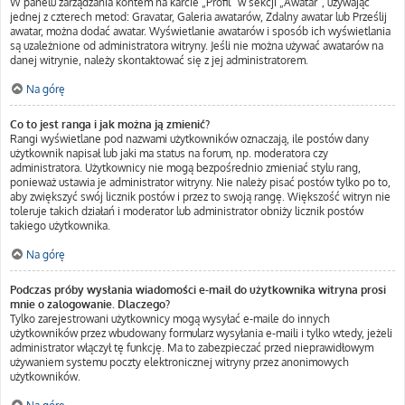
W panelu zarządzania kontem na karcie „Profil” w sekcji „Awatar”, używając
jednej z czterech metod: Gravatar, Galeria awatarów, Zdalny awatar lub Prześlij
awatar, można dodać awatar. Wyświetlanie awatarów i sposób ich wyświetlania
są uzależnione od administratora witryny. Jeśli nie można używać awatarów na
danej witrynie, należy skontaktować się z jej administratorem.
Na górę
Co to jest ranga i jak można ją zmienić?
Rangi wyświetlane pod nazwami użytkowników oznaczają, ile postów dany
użytkownik napisał lub jaki ma status na forum, np. moderatora czy
administratora. Użytkownicy nie mogą bezpośrednio zmieniać stylu rang,
ponieważ ustawia je administrator witryny. Nie należy pisać postów tylko po to,
aby zwiększyć swój licznik postów i przez to swoją rangę. Większość witryn nie
toleruje takich działań i moderator lub administrator obniży licznik postów
takiego użytkownika.
Na górę
Podczas próby wysłania wiadomości e-mail do użytkownika witryna prosi
mnie o zalogowanie. Dlaczego?
Tylko zarejestrowani użytkownicy mogą wysyłać e-maile do innych
użytkowników przez wbudowany formularz wysyłania e-maili i tylko wtedy, jeżeli
administrator włączył tę funkcję. Ma to zabezpieczać przed nieprawidłowym
używaniem systemu poczty elektronicznej witryny przez anonimowych
użytkowników.