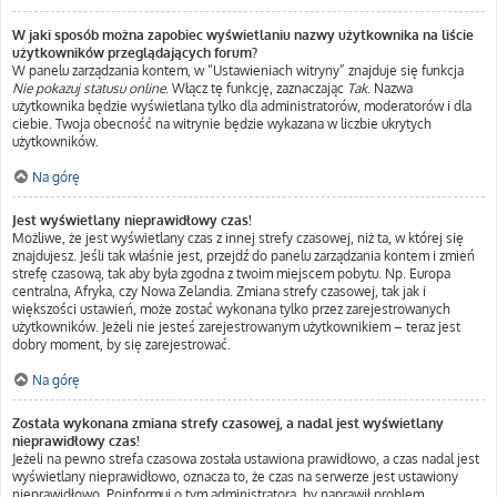
W jaki sposób można zapobiec wyświetlaniu nazwy użytkownika na liście
użytkowników przeglądających forum?
W panelu zarządzania kontem, w “Ustawieniach witryny” znajduje się funkcja
Nie pokazuj statusu online
. Włącz tę funkcję, zaznaczając
Tak
. Nazwa
użytkownika będzie wyświetlana tylko dla administratorów, moderatorów i dla
ciebie. Twoja obecność na witrynie będzie wykazana w liczbie ukrytych
użytkowników.
Na górę
Jest wyświetlany nieprawidłowy czas!
Możliwe, że jest wyświetlany czas z innej strefy czasowej, niż ta, w której się
znajdujesz. Jeśli tak właśnie jest, przejdź do panelu zarządzania kontem i zmień
strefę czasową, tak aby była zgodna z twoim miejscem pobytu. Np. Europa
centralna, Afryka, czy Nowa Zelandia. Zmiana strefy czasowej, tak jak i
większości ustawień, może zostać wykonana tylko przez zarejestrowanych
użytkowników. Jeżeli nie jesteś zarejestrowanym użytkownikiem – teraz jest
dobry moment, by się zarejestrować.
Na górę
Została wykonana zmiana strefy czasowej, a nadal jest wyświetlany
nieprawidłowy czas!
Jeżeli na pewno strefa czasowa została ustawiona prawidłowo, a czas nadal jest
wyświetlany nieprawidłowo, oznacza to, że czas na serwerze jest ustawiony
nieprawidłowo. Poinformuj o tym administratora, by naprawił problem.