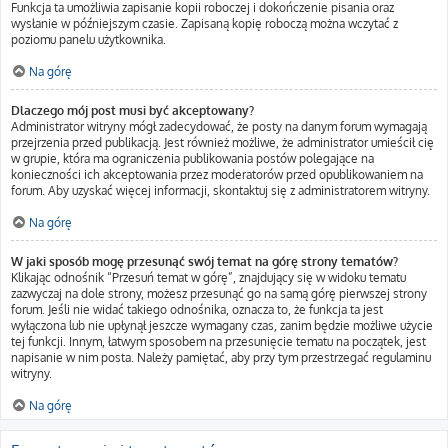
Funkcja ta umożliwia zapisanie kopii roboczej i dokończenie pisania oraz
wysłanie w późniejszym czasie. Zapisaną kopię roboczą można wczytać z
poziomu panelu użytkownika.
Na górę
Dlaczego mój post musi być akceptowany?
Administrator witryny mógł zadecydować, że posty na danym forum wymagają
przejrzenia przed publikacją. Jest również możliwe, że administrator umieścił cię
w grupie, która ma ograniczenia publikowania postów polegające na
konieczności ich akceptowania przez moderatorów przed opublikowaniem na
forum. Aby uzyskać więcej informacji, skontaktuj się z administratorem witryny.
Na górę
W jaki sposób mogę przesunąć swój temat na górę strony tematów?
Klikając odnośnik “Przesuń temat w górę”, znajdujący się w widoku tematu
zazwyczaj na dole strony, możesz przesunąć go na samą górę pierwszej strony
forum. Jeśli nie widać takiego odnośnika, oznacza to, że funkcja ta jest
wyłączona lub nie upłynął jeszcze wymagany czas, zanim będzie możliwe użycie
tej funkcji. Innym, łatwym sposobem na przesunięcie tematu na początek, jest
napisanie w nim posta. Należy pamiętać, aby przy tym przestrzegać regulaminu
witryny.
Na górę