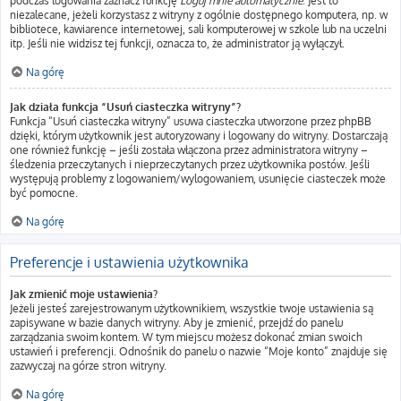
podczas logowania zaznacz funkcję
Loguj mnie automatycznie
. Jest to
niezalecane, jeżeli korzystasz z witryny z ogólnie dostępnego komputera, np. w
bibliotece, kawiarence internetowej, sali komputerowej w szkole lub na uczelni
itp. Jeśli nie widzisz tej funkcji, oznacza to, że administrator ją wyłączył.
Na górę
Jak działa funkcja “Usuń ciasteczka witryny”?
Funkcja “Usuń ciasteczka witryny” usuwa ciasteczka utworzone przez phpBB
dzięki, którym użytkownik jest autoryzowany i logowany do witryny. Dostarczają
one również funkcję – jeśli została włączona przez administratora witryny –
śledzenia przeczytanych i nieprzeczytanych przez użytkownika postów. Jeśli
występują problemy z logowaniem/wylogowaniem, usunięcie ciasteczek może
być pomocne.
Na górę
Preferencje i ustawienia użytkownika
Jak zmienić moje ustawienia?
Jeżeli jesteś zarejestrowanym użytkownikiem, wszystkie twoje ustawienia są
zapisywane w bazie danych witryny. Aby je zmienić, przejdź do panelu
zarządzania swoim kontem. W tym miejscu możesz dokonać zmian swoich
ustawień i preferencji. Odnośnik do panelu o nazwie “Moje konto” znajduje się
zazwyczaj na górze stron witryny.
Na górę