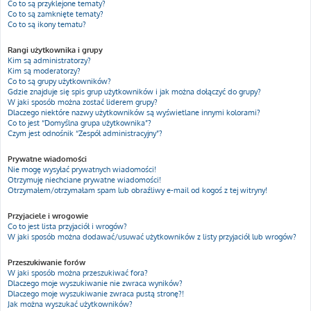
Co to są przyklejone tematy?
Co to są zamknięte tematy?
Co to są ikony tematu?
Rangi użytkownika i grupy
Kim są administratorzy?
Kim są moderatorzy?
Co to są grupy użytkowników?
Gdzie znajduje się spis grup użytkowników i jak można dołączyć do grupy?
W jaki sposób można zostać liderem grupy?
Dlaczego niektóre nazwy użytkowników są wyświetlane innymi kolorami?
Co to jest “Domyślna grupa użytkownika”?
Czym jest odnośnik “Zespół administracyjny”?
Prywatne wiadomości
Nie mogę wysyłać prywatnych wiadomości!
Otrzymuję niechciane prywatne wiadomości!
Otrzymałem/otrzymałam spam lub obraźliwy e-mail od kogoś z tej witryny!
Przyjaciele i wrogowie
Co to jest lista przyjaciół i wrogów?
W jaki sposób można dodawać/usuwać użytkowników z listy przyjaciół lub wrogów?
Przeszukiwanie forów
W jaki sposób można przeszukiwać fora?
Dlaczego moje wyszukiwanie nie zwraca wyników?
Dlaczego moje wyszukiwanie zwraca pustą stronę?!
Jak można wyszukać użytkowników?