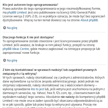
Kto jest autorem tego oprogramowania?
Prawa autorskie do tego oprogramowania w jego niezmodyfikowanej formie,
ma
phpBB Limited
. Jest ono publikowane na licencji GNU General Public
License wersja 2 (GPL-2.0), co w praktyce oznacza, że może być bez ograniczeń
dystrybuowane. Więcej na ten temat dowiesz się na stronie
About phpBB
.
Na górę
Dlaczego funkcja X nie jest dostępna?
To oprogramowanie zostało stworzone i jest licencjonowane przez phpBB
Limited. Jeśli uważasz, że brakuje w nim jakiejś funkcji, przejdź na stronę
phpBB Ideas Centre
, gdzie możesz zagłosować na istniejące propozycje lub
zaproponować nowe funkcje.
Na górę
Z kim się kontaktować w sprawach nadużyć lub zagadnień prawnych
związanych z tą witryną?
W tych sprawach, należy skontaktować się z jednym z administratorów, których
dane wyświetlone są na liście zespołu administracyjnego. Jeżeli jednak nie
otrzymasz odpowiedzi, należy skontaktować się z właścicielem domeny –
wykonaj sprawdzenie
kto to jest
lub, jeśli witryna jest uruchomiona na jednym z
darmowych serwisów, np. Yahoo!, free.fr, f2s.com, itp., z kierownictwem lub
wydziałem nadużyć tego serwisu. Absolutnie
nie należy
do kompetencji phpBB
Limited i nie może ona w żaden sposób być obarczana odpowiedzialnością za
to w jaki sposób, gdzie lub przez kogo ta witryna jest używana. Proszę nie