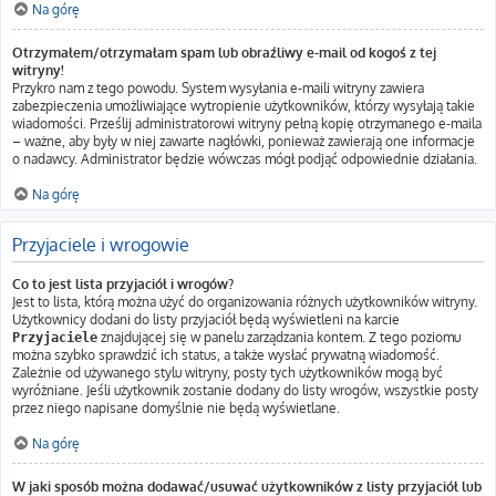
Na górę
Otrzymałem/otrzymałam spam lub obraźliwy e-mail od kogoś z tej
witryny!
Przykro nam z tego powodu. System wysyłania e-maili witryny zawiera
zabezpieczenia umożliwiające wytropienie użytkowników, którzy wysyłają takie
wiadomości. Prześlij administratorowi witryny pełną kopię otrzymanego e-maila
– ważne, aby były w niej zawarte nagłówki, ponieważ zawierają one informacje
o nadawcy. Administrator będzie wówczas mógł podjąć odpowiednie działania.
Na górę
Przyjaciele i wrogowie
Co to jest lista przyjaciół i wrogów?
Jest to lista, którą można użyć do organizowania różnych użytkowników witryny.
Użytkownicy dodani do listy przyjaciół będą wyświetleni na karcie
znajdującej się w panelu zarządzania kontem. Z tego poziomu
Przyjaciele
można szybko sprawdzić ich status, a także wysłać prywatną wiadomość.
Zależnie od używanego stylu witryny, posty tych użytkowników mogą być
wyróżniane. Jeśli użytkownik zostanie dodany do listy wrogów, wszystkie posty
przez niego napisane domyślnie nie będą wyświetlane.
Na górę
W jaki sposób można dodawać/usuwać użytkowników z listy przyjaciół lub