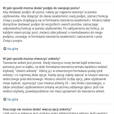
W jaki sposób można dodać podpis do swojego posta?
Aby dodawać podpis do posta, należy go najpierw utworzyć w panelu
użytkownika. Aby dołączyć do danej wiadomości swój podpis, zaznacz funkcję
Dołącz podpis
znajdującą się w formularzu tworzenia wiadomości. Możesz także
domyślnie dodawać podpis do wszystkich swoich postów, zaznaczając
odpowiednią funkcję w panelu użytkownika. Po uaktywnieniu tej funkcji, za
każdym razem pisząc post, możesz zdecydować o niedodawaniu do niego
podpisu, usuwając w formularzu tworzenia wiadomości zaznaczenie z pola
Dołącz podpis
.
Na górę
W jaki sposób można utworzyć ankietę?
Tworzenie ankiet jest proste. Kiedy tworzysz nowy temat bądź zmieniasz
pierwszy post w wątku, na dole formularza tworzenia tematu będziesz widzieć
etykietę “Utwórz ankietę”. Kliknij ją i w otworzonym formularzu podaj tytuł
ankiety i co najmniej dwie opcje. Każdą opcję należy wpisać w nowym wierszu
widocznego pola tekstowego. Możesz określić liczbę opcji, jakie użytkownik
może wybrać, wyznaczyć czas trwania ankiety (0 – bez limitu czasowego), a
także umożliwić użytkownikom zmianę wcześniej oddanego głosu. Jeśli nie
widzisz etykiety, prawdopodobnie nie masz uprawnień do tworzenia ankiet.
Na górę
Dlaczego nie można dodać więcej opcji ankiety?
Limit opcji w ankiecie jest ustalany przez administratora witryny. Jeśli uważasz,