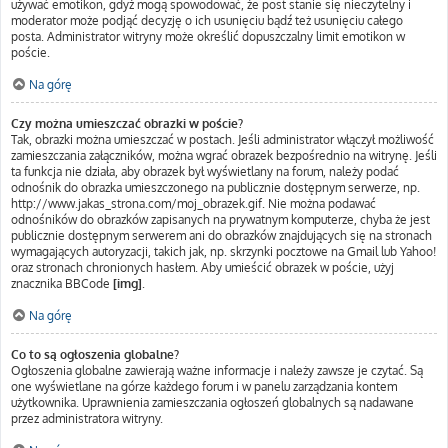
używać emotikon, gdyż mogą spowodować, że post stanie się nieczytelny i
moderator może podjąć decyzję o ich usunięciu bądź też usunięciu całego
posta. Administrator witryny może określić dopuszczalny limit emotikon w
poście.
Na górę
Czy można umieszczać obrazki w poście?
Tak, obrazki można umieszczać w postach. Jeśli administrator włączył możliwość
zamieszczania załączników, można wgrać obrazek bezpośrednio na witrynę. Jeśli
ta funkcja nie działa, aby obrazek był wyświetlany na forum, należy podać
odnośnik do obrazka umieszczonego na publicznie dostępnym serwerze, np.
http://www.jakas_strona.com/moj_obrazek.gif. Nie można podawać
odnośników do obrazków zapisanych na prywatnym komputerze, chyba że jest
publicznie dostępnym serwerem ani do obrazków znajdujących się na stronach
wymagających autoryzacji, takich jak, np. skrzynki pocztowe na Gmail lub Yahoo!
oraz stronach chronionych hasłem. Aby umieścić obrazek w poście, użyj
znacznika BBCode
[img]
.
Na górę
Co to są ogłoszenia globalne?
Ogłoszenia globalne zawierają ważne informacje i należy zawsze je czytać. Są
one wyświetlane na górze każdego forum i w panelu zarządzania kontem
użytkownika. Uprawnienia zamieszczania ogłoszeń globalnych są nadawane
przez administratora witryny.