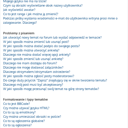
Mojego języka nie ma na liście!
Czym są obrazki wyświetlane obok nazwy użytkownika?
Jak wyświetlić awatar?
Co to jest ranga i jak można ją zmienić?
Podczas próby wysłania wiadomości e-mail do użytkownika witryna prosi mnie o
zalogowanie. Dlaczego?
Problemy z pisaniem
Jak utworzyć nowy temat na forum lub wysłać odpowiedź w temacie?
W jaki sposób można zmienić lub usunąć post?
W jaki sposób można dodać podpis do swojego posta?
W jaki sposób można utworzyć ankietę?
Dlaczego nie można dodać więcej opcji ankiety?
W jaki sposób zmienić lub usunąć ankietę?
Dlaczego nie mam dostępu do forum?
Dlaczego nie mogę dodawać załączników?
Dlaczego otrzymałem/otrzymałam ostrzeżenie?
W jaki sposób można zgłosić posty moderatorowi?
Do czego służy przycisk “Zapisz” znajdujący się w oknie tworzenia tematu?
Dlaczego mój post musi być akceptowany?
W jaki sposób mogę przesunąć swój temat na górę strony tematów?
Formatowanie i typy tematów
Co to jest BBCode?
Czy można używać języka HTML?
Co to są są emotikony?
Czy można umieszczać obrazki w poście?
Co to są ogłoszenia globalne?
Co to są ogłoszenia?