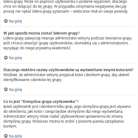
lidera grupy. Może on poprosić użytkownika o podanie wyjaśnień, dlaczego
chce on dołączyć do tej grupy. W przypadku otrzymania negatywnej decyzji
proszę nie nękać lidera grupy pytaniami – widocznie miał on swoje powody.
Na górę
W jaki sposób można zostać liderem grupy?
Lidera grupy zazwyczaj mianuje administrator witryny podczas tworzenia grupy.
Jeśli chcesz utworzyć grupę użytkowników, skontaktuj się z administratorem,
wysyłając do niego prywatną wiadomość.
Na górę
Dlaczego niektóre nazwy użytkowników są wyświetlane innymi kolorami?
Możliwe, że administrator witryny przypisał kolor członkom grupy, aby ułatwić
identyfikowanie członków tej grupy.
Na górę
Co to jest “Domyślna grupa użytkownika”?
Jeżeli użytkownik jest członkiem kilku grup, jego domyślna grupa jest używana
do określenia, jaki kolor i ranga będzie domyślnie dla niego wyświetlana.
Administrator witryny może nadać użytkownikowi uprawnienia do zmiany
domyślnej grupy. Wówczas można to zrobić z poziomu panelu zarządzania
kontem.
Na górę