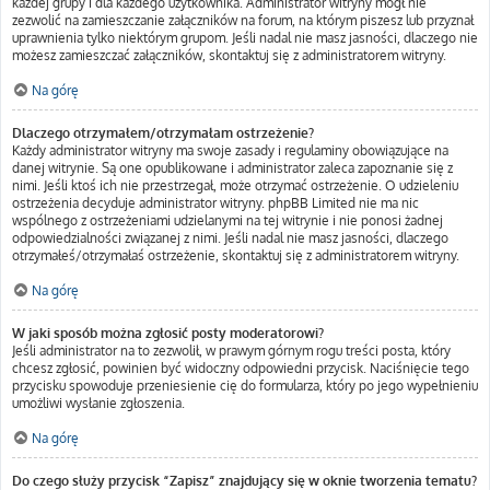
każdej grupy i dla każdego użytkownika. Administrator witryny mógł nie
zezwolić na zamieszczanie załączników na forum, na którym piszesz lub przyznał
uprawnienia tylko niektórym grupom. Jeśli nadal nie masz jasności, dlaczego nie
możesz zamieszczać załączników, skontaktuj się z administratorem witryny.
Na górę
Dlaczego otrzymałem/otrzymałam ostrzeżenie?
Każdy administrator witryny ma swoje zasady i regulaminy obowiązujące na
danej witrynie. Są one opublikowane i administrator zaleca zapoznanie się z
nimi. Jeśli ktoś ich nie przestrzegał, może otrzymać ostrzeżenie. O udzieleniu
ostrzeżenia decyduje administrator witryny. phpBB Limited nie ma nic
wspólnego z ostrzeżeniami udzielanymi na tej witrynie i nie ponosi żadnej
odpowiedzialności związanej z nimi. Jeśli nadal nie masz jasności, dlaczego
otrzymałeś/otrzymałaś ostrzeżenie, skontaktuj się z administratorem witryny.
Na górę
W jaki sposób można zgłosić posty moderatorowi?
Jeśli administrator na to zezwolił, w prawym górnym rogu treści posta, który
chcesz zgłosić, powinien być widoczny odpowiedni przycisk. Naciśnięcie tego
przycisku spowoduje przeniesienie cię do formularza, który po jego wypełnieniu
umożliwi wysłanie zgłoszenia.
Na górę
Do czego służy przycisk “Zapisz” znajdujący się w oknie tworzenia tematu?