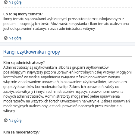
Na górę
Co to są ikony tematu?
Ikony tematu są obrazkami wybieranymi przez autora tematu skojarzonymi z
postami – sugerują ich treść. Możliwość korzystania z ikon tematu uzależniona
jest od uprawnień nadanych przez administratora witryny.
Na górę
Rangi użytkownika i grupy
Kim są administratorzy?
Administratorzy są użytkownikami albo też grupami użytkowników
posiadającymi najwyższy poziom uprawnień kontrolnych całej witryny. Mogą oni
kontrolować wszystkie zagadnienia związane z funkcjonowaniem witryny
włącznie z nadawaniem uprawnień, blokowaniem użytkowników, tworzeniem
grup użytkowników lub moderatorów itp. Zakres ich uprawnień zależy od
założyciela witryny i innych administratorów mających prawo nominowania
nowych administratorów. Administratorzy mogą mieć pełne uprawnienia
moderatorów na wszystkich forach utworzonych na witrynie. Zakres uprawnień
moderacyjnych uzależniony jest od uprawnień nadanych przez założyciela
witryny.
Na górę
Kim są moderatorzy?