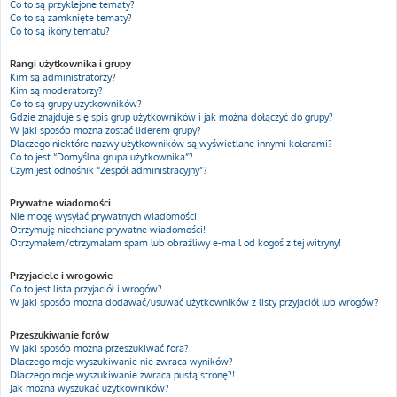
Co to są przyklejone tematy?
Co to są zamknięte tematy?
Co to są ikony tematu?
Rangi użytkownika i grupy
Kim są administratorzy?
Kim są moderatorzy?
Co to są grupy użytkowników?
Gdzie znajduje się spis grup użytkowników i jak można dołączyć do grupy?
W jaki sposób można zostać liderem grupy?
Dlaczego niektóre nazwy użytkowników są wyświetlane innymi kolorami?
Co to jest “Domyślna grupa użytkownika”?
Czym jest odnośnik “Zespół administracyjny”?
Prywatne wiadomości
Nie mogę wysyłać prywatnych wiadomości!
Otrzymuję niechciane prywatne wiadomości!
Otrzymałem/otrzymałam spam lub obraźliwy e-mail od kogoś z tej witryny!
Przyjaciele i wrogowie
Co to jest lista przyjaciół i wrogów?
W jaki sposób można dodawać/usuwać użytkowników z listy przyjaciół lub wrogów?
Przeszukiwanie forów
W jaki sposób można przeszukiwać fora?
Dlaczego moje wyszukiwanie nie zwraca wyników?
Dlaczego moje wyszukiwanie zwraca pustą stronę?!
Jak można wyszukać użytkowników?