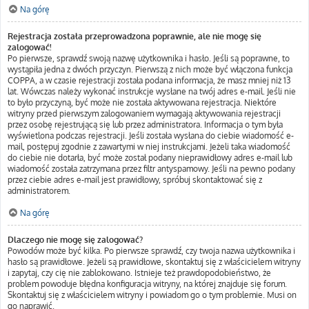
Na górę
Rejestracja została przeprowadzona poprawnie, ale nie mogę się
zalogować!
Po pierwsze, sprawdź swoją nazwę użytkownika i hasło. Jeśli są poprawne, to
wystąpiła jedna z dwóch przyczyn. Pierwszą z nich może być włączona funkcja
COPPA, a w czasie rejestracji została podana informacja, że masz mniej niż 13
lat. Wówczas należy wykonać instrukcje wysłane na twój adres e-mail. Jeśli nie
to było przyczyną, być może nie została aktywowana rejestracja. Niektóre
witryny przed pierwszym zalogowaniem wymagają aktywowania rejestracji
przez osobę rejestrującą się lub przez administratora. Informacja o tym była
wyświetlona podczas rejestracji. Jeśli została wysłana do ciebie wiadomość e-
mail, postępuj zgodnie z zawartymi w niej instrukcjami. Jeżeli taka wiadomość
do ciebie nie dotarła, być może został podany nieprawidłowy adres e-mail lub
wiadomość została zatrzymana przez filtr antyspamowy. Jeśli na pewno podany
przez ciebie adres e-mail jest prawidłowy, spróbuj skontaktować się z
administratorem.
Na górę
Dlaczego nie mogę się zalogować?
Powodów może być kilka. Po pierwsze sprawdź, czy twoja nazwa użytkownika i
hasło są prawidłowe. Jeżeli są prawidłowe, skontaktuj się z właścicielem witryny
i zapytaj, czy cię nie zablokowano. Istnieje też prawdopodobieństwo, że
problem powoduje błędna konfiguracja witryny, na której znajduje się forum.
Skontaktuj się z właścicielem witryny i powiadom go o tym problemie. Musi on
go naprawić.