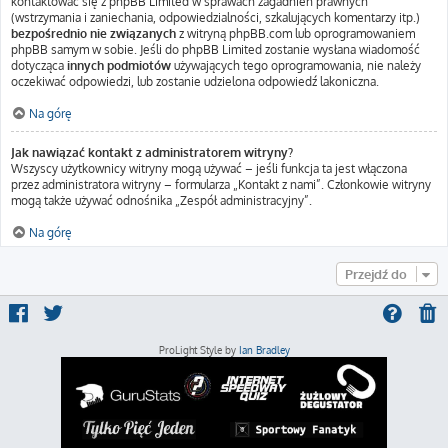
kontaktować się z phpBB Limited w sprawach zagadnień prawnych
(wstrzymania i zaniechania, odpowiedzialności, szkalujących komentarzy itp.)
bezpośrednio nie związanych
z witryną phpBB.com lub oprogramowaniem
phpBB samym w sobie. Jeśli do phpBB Limited zostanie wysłana wiadomość
dotycząca
innych podmiotów
używających tego oprogramowania, nie należy
oczekiwać odpowiedzi, lub zostanie udzielona odpowiedź lakoniczna.
Na górę
Jak nawiązać kontakt z administratorem witryny?
Wszyscy użytkownicy witryny mogą używać – jeśli funkcja ta jest włączona
przez administratora witryny – formularza „Kontakt z nami”. Członkowie witryny
mogą także używać odnośnika „Zespół administracyjny”.
Na górę
Przejdź do
ProLight Style by
Ian Bradley