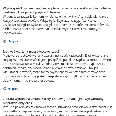
W jaki sposób można zapobiec wyświetlaniu nazwy użytkownika na liście
użytkowników przeglądających forum?
W panelu zarządzania kontem, w “Ustawieniach witryny” znajduje się funkcja
Nie pokazuj statusu online
. Włącz tę funkcję, zaznaczając
Tak
. Nazwa
użytkownika będzie wyświetlana tylko dla administratorów, moderatorów i dla
ciebie. Twoja obecność na witrynie będzie wykazana w liczbie ukrytych
użytkowników.
Na górę
Jest wyświetlany nieprawidłowy czas!
Możliwe, że jest wyświetlany czas z innej strefy czasowej, niż ta, w której się
znajdujesz. Jeśli tak właśnie jest, przejdź do panelu zarządzania kontem i zmień
strefę czasową, tak aby była zgodna z twoim miejscem pobytu. Np. Europa
centralna, Afryka, czy Nowa Zelandia. Zmiana strefy czasowej, tak jak i
większości ustawień, może zostać wykonana tylko przez zarejestrowanych
użytkowników. Jeżeli nie jesteś zarejestrowanym użytkownikiem – teraz jest
dobry moment, by się zarejestrować.
Na górę
Została wykonana zmiana strefy czasowej, a nadal jest wyświetlany
nieprawidłowy czas!
Jeżeli na pewno strefa czasowa została ustawiona prawidłowo, a czas nadal jest
wyświetlany nieprawidłowo, oznacza to, że czas na serwerze jest ustawiony
nieprawidłowo. Poinformuj o tym administratora, by naprawił problem.