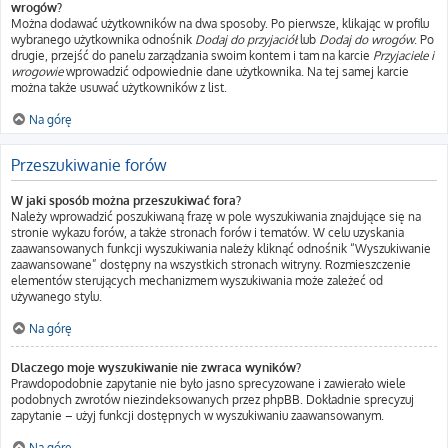
wrogów?
Można dodawać użytkowników na dwa sposoby. Po pierwsze, klikając w profilu
wybranego użytkownika odnośnik
Dodaj do przyjaciół
lub
Dodaj do wrogów
. Po
drugie, przejść do panelu zarządzania swoim kontem i tam na karcie
Przyjaciele i
wrogowie
wprowadzić odpowiednie dane użytkownika. Na tej samej karcie
można także usuwać użytkowników z list.
Na górę
Przeszukiwanie forów
W jaki sposób można przeszukiwać fora?
Należy wprowadzić poszukiwaną frazę w pole wyszukiwania znajdujące się na
stronie wykazu forów, a także stronach forów i tematów. W celu uzyskania
zaawansowanych funkcji wyszukiwania należy kliknąć odnośnik “Wyszukiwanie
zaawansowane” dostępny na wszystkich stronach witryny. Rozmieszczenie
elementów sterujących mechanizmem wyszukiwania może zależeć od
używanego stylu.
Na górę
Dlaczego moje wyszukiwanie nie zwraca wyników?
Prawdopodobnie zapytanie nie było jasno sprecyzowane i zawierało wiele
podobnych zwrotów niezindeksowanych przez phpBB. Dokładnie sprecyzuj
zapytanie – użyj funkcji dostępnych w wyszukiwaniu zaawansowanym.
Na górę