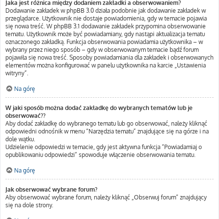
Jaka jest różnica między dodaniem zakładki a obserwowaniem?
Dodawanie zakładek w phpBB 3.0 działa podobnie jak dodawanie zakładek w
przeglądarce. Użytkownik nie dostaje powiadomienia, gdy w temacie pojawia
się nowa treść. W phpBB 3.1 dodawanie zakładek przypomina obserwowanie
tematu. Użytkownik może być powiadamiany, gdy nastąpi aktualizacja tematu
oznaczonego zakładką. Funkcja obserwowania powiadamia użytkownika – w
wybrany przez niego sposób – gdy w obserwowanym temacie bądź forum
pojawiła się nowa treść. Sposoby powiadamiania dla zakładek i obserwowanych
elementów można konfigurować w panelu użytkownika na karcie „Ustawienia
witryny”.
Na górę
W jaki sposób można dodać zakładkę do wybranych tematów lub je
obserwować??
Aby dodać zakładkę do wybranego tematu lub go obserwować, należy kliknąć
odpowiedni odnośnik w menu “Narzędzia tematu” znajdujące się na górze i na
dole wątku.
Udzielenie odpowiedzi w temacie, gdy jest aktywna funkcja “Powiadamiaj o
opublikowaniu odpowiedzi” spowoduje włączenie obserwowania tematu.
Na górę
Jak obserwować wybrane forum?
Aby obserwować wybrane forum, należy kliknąć „Obserwuj forum” znajdujący
się na dole strony.