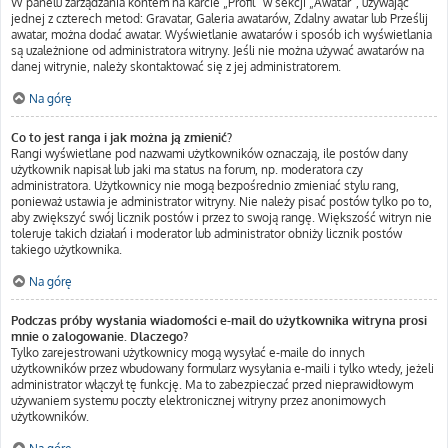
W panelu zarządzania kontem na karcie „Profil” w sekcji „Awatar”, używając
jednej z czterech metod: Gravatar, Galeria awatarów, Zdalny awatar lub Prześlij
awatar, można dodać awatar. Wyświetlanie awatarów i sposób ich wyświetlania
są uzależnione od administratora witryny. Jeśli nie można używać awatarów na
danej witrynie, należy skontaktować się z jej administratorem.
Na górę
Co to jest ranga i jak można ją zmienić?
Rangi wyświetlane pod nazwami użytkowników oznaczają, ile postów dany
użytkownik napisał lub jaki ma status na forum, np. moderatora czy
administratora. Użytkownicy nie mogą bezpośrednio zmieniać stylu rang,
ponieważ ustawia je administrator witryny. Nie należy pisać postów tylko po to,
aby zwiększyć swój licznik postów i przez to swoją rangę. Większość witryn nie
toleruje takich działań i moderator lub administrator obniży licznik postów
takiego użytkownika.
Na górę
Podczas próby wysłania wiadomości e-mail do użytkownika witryna prosi
mnie o zalogowanie. Dlaczego?
Tylko zarejestrowani użytkownicy mogą wysyłać e-maile do innych
użytkowników przez wbudowany formularz wysyłania e-maili i tylko wtedy, jeżeli
administrator włączył tę funkcję. Ma to zabezpieczać przed nieprawidłowym
używaniem systemu poczty elektronicznej witryny przez anonimowych
użytkowników.