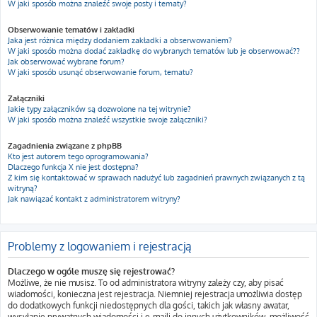
W jaki sposób można znaleźć swoje posty i tematy?
Obserwowanie tematów i zakładki
Jaka jest różnica między dodaniem zakładki a obserwowaniem?
W jaki sposób można dodać zakładkę do wybranych tematów lub je obserwować??
Jak obserwować wybrane forum?
W jaki sposób usunąć obserwowanie forum, tematu?
Załączniki
Jakie typy załączników są dozwolone na tej witrynie?
W jaki sposób można znaleźć wszystkie swoje załączniki?
Zagadnienia związane z phpBB
Kto jest autorem tego oprogramowania?
Dlaczego funkcja X nie jest dostępna?
Z kim się kontaktować w sprawach nadużyć lub zagadnień prawnych związanych z tą
witryną?
Jak nawiązać kontakt z administratorem witryny?
Problemy z logowaniem i rejestracją
Dlaczego w ogóle muszę się rejestrować?
Możliwe, że nie musisz. To od administratora witryny zależy czy, aby pisać
wiadomości, konieczna jest rejestracja. Niemniej rejestracja umożliwia dostęp
do dodatkowych funkcji niedostępnych dla gości, takich jak własny awatar,
wysyłanie prywatnych wiadomości i e-maili do innych użytkowników, możliwość