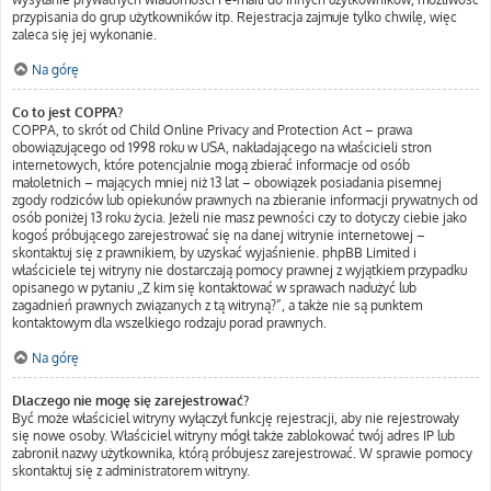
przypisania do grup użytkowników itp. Rejestracja zajmuje tylko chwilę, więc
zaleca się jej wykonanie.
Na górę
Co to jest COPPA?
COPPA, to skrót od Child Online Privacy and Protection Act – prawa
obowiązującego od 1998 roku w USA, nakładającego na właścicieli stron
internetowych, które potencjalnie mogą zbierać informacje od osób
małoletnich – mających mniej niż 13 lat – obowiązek posiadania pisemnej
zgody rodziców lub opiekunów prawnych na zbieranie informacji prywatnych od
osób poniżej 13 roku życia. Jeżeli nie masz pewności czy to dotyczy ciebie jako
kogoś próbującego zarejestrować się na danej witrynie internetowej –
skontaktuj się z prawnikiem, by uzyskać wyjaśnienie. phpBB Limited i
właściciele tej witryny nie dostarczają pomocy prawnej z wyjątkiem przypadku
opisanego w pytaniu „Z kim się kontaktować w sprawach nadużyć lub
zagadnień prawnych związanych z tą witryną?”, a także nie są punktem
kontaktowym dla wszelkiego rodzaju porad prawnych.
Na górę
Dlaczego nie mogę się zarejestrować?
Być może właściciel witryny wyłączył funkcję rejestracji, aby nie rejestrowały
się nowe osoby. Właściciel witryny mógł także zablokować twój adres IP lub
zabronił nazwy użytkownika, którą próbujesz zarejestrować. W sprawie pomocy
skontaktuj się z administratorem witryny.