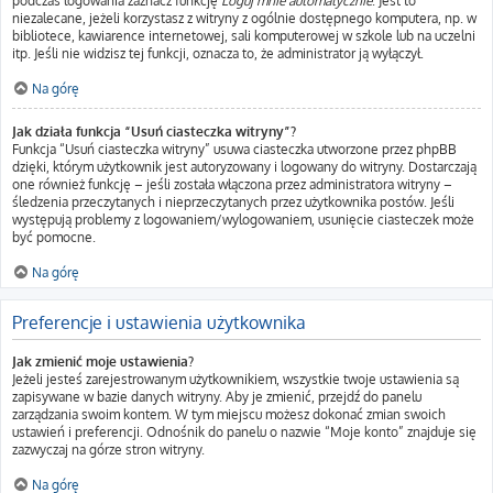
podczas logowania zaznacz funkcję
Loguj mnie automatycznie
. Jest to
niezalecane, jeżeli korzystasz z witryny z ogólnie dostępnego komputera, np. w
bibliotece, kawiarence internetowej, sali komputerowej w szkole lub na uczelni
itp. Jeśli nie widzisz tej funkcji, oznacza to, że administrator ją wyłączył.
Na górę
Jak działa funkcja “Usuń ciasteczka witryny”?
Funkcja “Usuń ciasteczka witryny” usuwa ciasteczka utworzone przez phpBB
dzięki, którym użytkownik jest autoryzowany i logowany do witryny. Dostarczają
one również funkcję – jeśli została włączona przez administratora witryny –
śledzenia przeczytanych i nieprzeczytanych przez użytkownika postów. Jeśli
występują problemy z logowaniem/wylogowaniem, usunięcie ciasteczek może
być pomocne.
Na górę
Preferencje i ustawienia użytkownika
Jak zmienić moje ustawienia?
Jeżeli jesteś zarejestrowanym użytkownikiem, wszystkie twoje ustawienia są
zapisywane w bazie danych witryny. Aby je zmienić, przejdź do panelu
zarządzania swoim kontem. W tym miejscu możesz dokonać zmian swoich
ustawień i preferencji. Odnośnik do panelu o nazwie “Moje konto” znajduje się
zazwyczaj na górze stron witryny.
Na górę