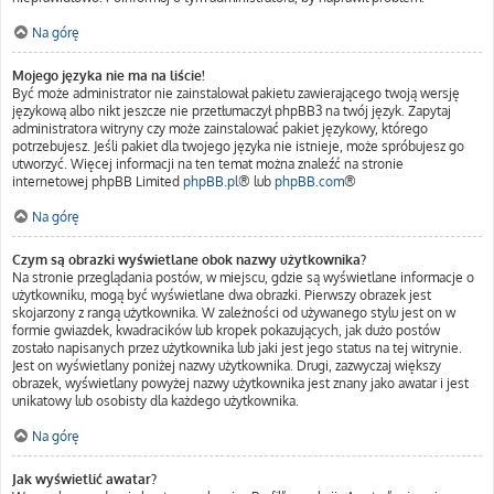
Na górę
Mojego języka nie ma na liście!
Być może administrator nie zainstalował pakietu zawierającego twoją wersję
językową albo nikt jeszcze nie przetłumaczył phpBB3 na twój język. Zapytaj
administratora witryny czy może zainstalować pakiet językowy, którego
potrzebujesz. Jeśli pakiet dla twojego języka nie istnieje, może spróbujesz go
utworzyć. Więcej informacji na ten temat można znaleźć na stronie
internetowej phpBB Limited
phpBB.pl
® lub
phpBB.com
®
Na górę
Czym są obrazki wyświetlane obok nazwy użytkownika?
Na stronie przeglądania postów, w miejscu, gdzie są wyświetlane informacje o
użytkowniku, mogą być wyświetlane dwa obrazki. Pierwszy obrazek jest
skojarzony z rangą użytkownika. W zależności od używanego stylu jest on w
formie gwiazdek, kwadracików lub kropek pokazujących, jak dużo postów
zostało napisanych przez użytkownika lub jaki jest jego status na tej witrynie.
Jest on wyświetlany poniżej nazwy użytkownika. Drugi, zazwyczaj większy
obrazek, wyświetlany powyżej nazwy użytkownika jest znany jako awatar i jest
unikatowy lub osobisty dla każdego użytkownika.
Na górę
Jak wyświetlić awatar?