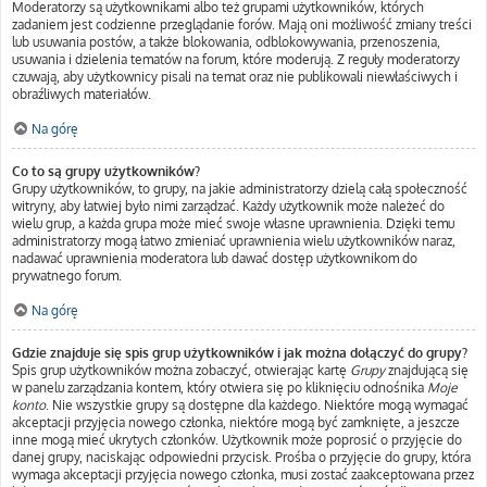
Moderatorzy są użytkownikami albo też grupami użytkowników, których
zadaniem jest codzienne przeglądanie forów. Mają oni możliwość zmiany treści
lub usuwania postów, a także blokowania, odblokowywania, przenoszenia,
usuwania i dzielenia tematów na forum, które moderują. Z reguły moderatorzy
czuwają, aby użytkownicy pisali na temat oraz nie publikowali niewłaściwych i
obraźliwych materiałów.
Na górę
Co to są grupy użytkowników?
Grupy użytkowników, to grupy, na jakie administratorzy dzielą całą społeczność
witryny, aby łatwiej było nimi zarządzać. Każdy użytkownik może należeć do
wielu grup, a każda grupa może mieć swoje własne uprawnienia. Dzięki temu
administratorzy mogą łatwo zmieniać uprawnienia wielu użytkowników naraz,
nadawać uprawnienia moderatora lub dawać dostęp użytkownikom do
prywatnego forum.
Na górę
Gdzie znajduje się spis grup użytkowników i jak można dołączyć do grupy?
Spis grup użytkowników można zobaczyć, otwierając kartę
Grupy
znajdującą się
w panelu zarządzania kontem, który otwiera się po kliknięciu odnośnika
Moje
konto
. Nie wszystkie grupy są dostępne dla każdego. Niektóre mogą wymagać
akceptacji przyjęcia nowego członka, niektóre mogą być zamknięte, a jeszcze
inne mogą mieć ukrytych członków. Użytkownik może poprosić o przyjęcie do
danej grupy, naciskając odpowiedni przycisk. Prośba o przyjęcie do grupy, która
wymaga akceptacji przyjęcia nowego członka, musi zostać zaakceptowana przez