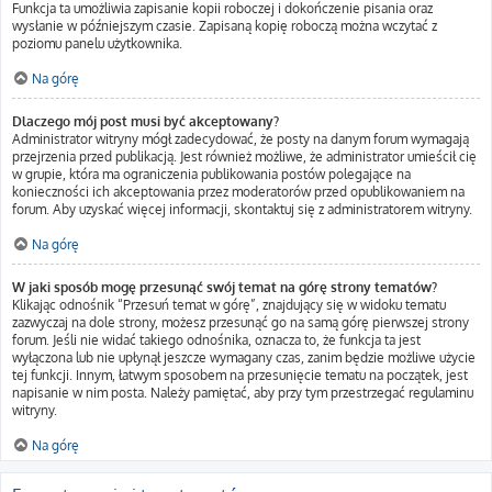
Funkcja ta umożliwia zapisanie kopii roboczej i dokończenie pisania oraz
wysłanie w późniejszym czasie. Zapisaną kopię roboczą można wczytać z
poziomu panelu użytkownika.
Na górę
Dlaczego mój post musi być akceptowany?
Administrator witryny mógł zadecydować, że posty na danym forum wymagają
przejrzenia przed publikacją. Jest również możliwe, że administrator umieścił cię
w grupie, która ma ograniczenia publikowania postów polegające na
konieczności ich akceptowania przez moderatorów przed opublikowaniem na
forum. Aby uzyskać więcej informacji, skontaktuj się z administratorem witryny.
Na górę
W jaki sposób mogę przesunąć swój temat na górę strony tematów?
Klikając odnośnik “Przesuń temat w górę”, znajdujący się w widoku tematu
zazwyczaj na dole strony, możesz przesunąć go na samą górę pierwszej strony
forum. Jeśli nie widać takiego odnośnika, oznacza to, że funkcja ta jest
wyłączona lub nie upłynął jeszcze wymagany czas, zanim będzie możliwe użycie
tej funkcji. Innym, łatwym sposobem na przesunięcie tematu na początek, jest
napisanie w nim posta. Należy pamiętać, aby przy tym przestrzegać regulaminu
witryny.
Na górę