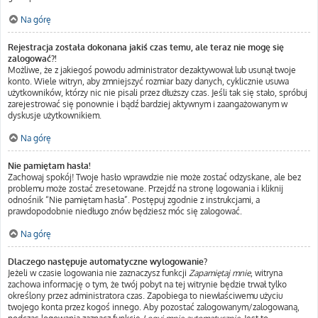
Na górę
Rejestracja została dokonana jakiś czas temu, ale teraz nie mogę się
zalogować?!
Możliwe, że z jakiegoś powodu administrator dezaktywował lub usunął twoje
konto. Wiele witryn, aby zmniejszyć rozmiar bazy danych, cyklicznie usuwa
użytkowników, którzy nic nie pisali przez dłuższy czas. Jeśli tak się stało, spróbuj
zarejestrować się ponownie i bądź bardziej aktywnym i zaangażowanym w
dyskusje użytkownikiem.
Na górę
Nie pamiętam hasła!
Zachowaj spokój! Twoje hasło wprawdzie nie może zostać odzyskane, ale bez
problemu może zostać zresetowane. Przejdź na stronę logowania i kliknij
odnośnik “Nie pamiętam hasła”. Postępuj zgodnie z instrukcjami, a
prawdopodobnie niedługo znów będziesz móc się zalogować.
Na górę
Dlaczego następuje automatyczne wylogowanie?
Jeżeli w czasie logowania nie zaznaczysz funkcji
Zapamiętaj mnie
, witryna
zachowa informację o tym, że twój pobyt na tej witrynie będzie trwał tylko
określony przez administratora czas. Zapobiega to niewłaściwemu użyciu
twojego konta przez kogoś innego. Aby pozostać zalogowanym/zalogowaną,