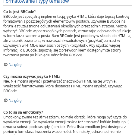
Formatowanie i typy tematów
Co to jest BBCode?
BBCode jest specjalną implementacją języka HTML, która daje lepszą kontrolę
formatowania poszczególnych elementów w postach. Używanie BBCode na
forum jest uzależnione od ustawień określanych przez administratora. Można
wyłączyć BBCode w poszczególnych postach, zaznaczając odpowiednią funkcję
w formularzu tworzenia posta. Sam BBCode jest podobny w składni do HTML-a,
ale znaczniki zawarte są w nawiasach kwadratowych [przykład] zamiast w
używanych w HTML-u nawiasach ostrych <przykład>. Aby uzyskać więcej
informacji o BBCode, zapoznaj się z przewodnikiem dostępnym ze strony
tworzenia posta po kliknięciu odnośnika
BBCode
.
Na górę
Czy można używać języka HTML?
Nie. Nie można używać i przetwarzać znaczników HTML na tej witrynie.
Większość formatowania, które dostarcza HTML, można uzyskać, używając
BBCode.
Na górę
Co to są są emotikony?
Emotikony, zwane też uśmieszkami, to małe obrazki, które mogą być użyte do
wyrażania emocji. Do wyrażania emocji można też stosować krótkie kody, np. :)
oznacza radość, podczas gdy :( smutek. Pełna lista emotikon jest dostępna z
poziomu formularza tworzenia wiadomości. Nie należy jednak nadmiernie