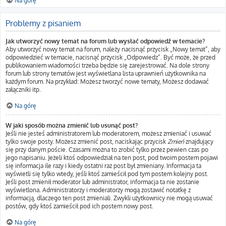
Na górę
Problemy z pisaniem
Jak utworzyć nowy temat na forum lub wysłać odpowiedź w temacie?
Aby utworzyć nowy temat na forum, należy nacisnąć przycisk „Nowy temat”, aby
odpowiedzieć w temacie, nacisnąć przycisk „Odpowiedz”. Być może, że przed
publikowaniem wiadomości trzeba będzie się zarejestrować. Na dole strony
forum lub strony tematów jest wyświetlana lista uprawnień użytkownika na
każdym forum. Na przykład: Możesz tworzyć nowe tematy, Możesz dodawać
załączniki itp.
Na górę
W jaki sposób można zmienić lub usunąć post?
Jeśli nie jesteś administratorem lub moderatorem, możesz zmieniać i usuwać
tylko swoje posty. Możesz zmienić post, naciskając przycisk
Zmień
znajdujący
się przy danym poście. Czasami można to zrobić tylko przez pewien czas po
jego napisaniu. Jeżeli ktoś odpowiedział na ten post, pod twoim postem pojawi
się informacja ile razy i kiedy ostatni raz post był zmieniany. Informacja ta
wyświetli się tylko wtedy, jeśli ktoś zamieścił pod tym postem kolejny post.
Jeśli post zmienił moderator lub administrator, informacja ta nie zostanie
wyświetlona. Administratorzy i moderatorzy mogą zostawić notatkę z
informacją, dlaczego ten post zmieniali. Zwykli użytkownicy nie mogą usuwać
postów, gdy ktoś zamieścił pod ich postem nowy post.
Na górę