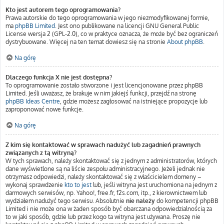
Kto jest autorem tego oprogramowania?
Prawa autorskie do tego oprogramowania w jego niezmodyfikowanej formie,
ma
phpBB Limited
. Jest ono publikowane na licencji GNU General Public
License wersja 2 (GPL-2.0), co w praktyce oznacza, że może być bez ograniczeń
dystrybuowane. Więcej na ten temat dowiesz się na stronie
About phpBB
.
Na górę
Dlaczego funkcja X nie jest dostępna?
To oprogramowanie zostało stworzone i jest licencjonowane przez phpBB
Limited. Jeśli uważasz, że brakuje w nim jakiejś funkcji, przejdź na stronę
phpBB Ideas Centre
, gdzie możesz zagłosować na istniejące propozycje lub
zaproponować nowe funkcje.
Na górę
Z kim się kontaktować w sprawach nadużyć lub zagadnień prawnych
związanych z tą witryną?
W tych sprawach, należy skontaktować się z jednym z administratorów, których
dane wyświetlone są na liście zespołu administracyjnego. Jeżeli jednak nie
otrzymasz odpowiedzi, należy skontaktować się z właścicielem domeny –
wykonaj sprawdzenie
kto to jest
lub, jeśli witryna jest uruchomiona na jednym z
darmowych serwisów, np. Yahoo!, free.fr, f2s.com, itp., z kierownictwem lub
wydziałem nadużyć tego serwisu. Absolutnie
nie należy
do kompetencji phpBB
Limited i nie może ona w żaden sposób być obarczana odpowiedzialnością za
to w jaki sposób, gdzie lub przez kogo ta witryna jest używana. Proszę nie