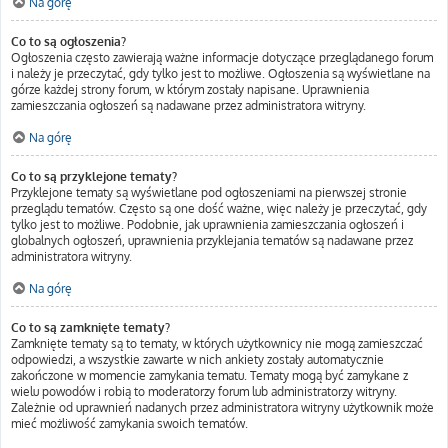
Na górę
Co to są ogłoszenia?
Ogłoszenia często zawierają ważne informacje dotyczące przeglądanego forum
i należy je przeczytać, gdy tylko jest to możliwe. Ogłoszenia są wyświetlane na
górze każdej strony forum, w którym zostały napisane. Uprawnienia
zamieszczania ogłoszeń są nadawane przez administratora witryny.
Na górę
Co to są przyklejone tematy?
Przyklejone tematy są wyświetlane pod ogłoszeniami na pierwszej stronie
przeglądu tematów. Często są one dość ważne, więc należy je przeczytać, gdy
tylko jest to możliwe. Podobnie, jak uprawnienia zamieszczania ogłoszeń i
globalnych ogłoszeń, uprawnienia przyklejania tematów są nadawane przez
administratora witryny.
Na górę
Co to są zamknięte tematy?
Zamknięte tematy są to tematy, w których użytkownicy nie mogą zamieszczać
odpowiedzi, a wszystkie zawarte w nich ankiety zostały automatycznie
zakończone w momencie zamykania tematu. Tematy mogą być zamykane z
wielu powodów i robią to moderatorzy forum lub administratorzy witryny.
Zależnie od uprawnień nadanych przez administratora witryny użytkownik może
mieć możliwość zamykania swoich tematów.