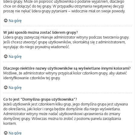
lidera grupy. Może on poprosić użytkownika o podanie wyjaśnień, dlaczego
chce on dołączyć do tej grupy. W przypadku otrzymania negatywnej decyzji
proszę nie nękać lidera grupy pytaniami – widocznie miał on swoje powody.
Na górę
W jaki sposób można zostać liderem grupy?
Lidera grupy zazwyczaj mianuje administrator witryny podczas tworzenia grupy.
Jeśli chcesz utworzyć grupę użytkowników, skontaktuj się z administratorem,
wysyłając do niego prywatną wiadomość.
Na górę
Dlaczego niektóre nazwy użytkowników są wyświetlane innymi kolorami?
Możliwe, że administrator witryny przypisał kolor członkom grupy, aby ułatwić
identyfikowanie członków tej grupy.
Na górę
Co to jest “Domyślna grupa użytkownika”?
Jeżeli użytkownik jest członkiem kilku grup, jego domyślna grupa jest używana
do określenia, jaki kolor i ranga będzie domyślnie dla niego wyświetlana.
Administrator witryny może nadać użytkownikowi uprawnienia do zmiany
domyślnej grupy. Wówczas można to zrobić z poziomu panelu zarządzania
kontem.
Na górę