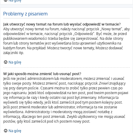
Na górę
Problemy z pisaniem
Jak utworzyć nowy temat na forum lub wysłać odpowiedź w temacie?
Aby utworzyć nowy temat na forum, należy nacisnąć przycisk „Nowy temat”, aby
odpowiedzieć w temacie, nacisnąć przycisk „Odpowiedz”. Być może, że przed
publikowaniem wiadomości trzeba będzie się zarejestrować. Na dole strony
forum lub strony tematów jest wyświetlana lista uprawnień użytkownika na
każdym forum. Na przykład: Możesz tworzyć nowe tematy, Możesz dodawać
załączniki itp.
Na górę
W jaki sposób można zmienić lub usunąć post?
Jeśli nie jesteś administratorem lub moderatorem, możesz zmieniać i usuwać
tylko swoje posty. Możesz zmienić post, naciskając przycisk
Zmień
znajdujący
się przy danym poście. Czasami można to zrobić tylko przez pewien czas po
jego napisaniu. Jeżeli ktoś odpowiedział na ten post, pod twoim postem pojawi
się informacja ile razy i kiedy ostatni raz post był zmieniany. Informacja ta
wyświetli się tylko wtedy, jeśli ktoś zamieścił pod tym postem kolejny post.
Jeśli post zmienił moderator lub administrator, informacja ta nie zostanie
wyświetlona. Administratorzy i moderatorzy mogą zostawić notatkę z
informacją, dlaczego ten post zmieniali. Zwykli użytkownicy nie mogą usuwać
postów, gdy ktoś zamieścił pod ich postem nowy post.
Na górę