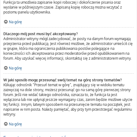
Funkcja ta umożliwia zapisanie kopii roboczej i dokończenie pisania oraz
wysłanie w późniejszym czasie. Zapisaną kopię roboczą można wczytać z
poziomu panelu użytkownika.
Na górę
Dlaczego mój post musi być akceptowany?
Administrator witryny mógł zadecydować, że posty na danym forum wymagają
przejrzenia przed publikacją. Jest również możliwe, że administrator umieścił cię
w grupie, która ma ograniczenia publikowania postów polegające na
konieczności ich akceptowania przez moderatorów przed opublikowaniem na
forum. Aby uzyskać więcej informacji, skontaktuj się z administratorem witryny.
Na górę
W jaki sposób mogę przesunąć swój temat na górę strony tematów?
Klikając odnośnik “Przesuń temat w górę”, znajdujący się w widoku tematu
zazwyczaj na dole strony, możesz przesunąć go na samą górę pierwszej strony
forum. Jeśli nie widać takiego odnośnika, oznacza to, że funkcja ta jest
wyłączona lub nie upłynął jeszcze wymagany czas, zanim będzie możliwe użycie
tej funkcji. Innym, łatwym sposobem na przesunięcie tematu na początek, jest
napisanie w nim posta. Należy pamiętać, aby przy tym przestrzegać regulaminu
witryny.
Na górę