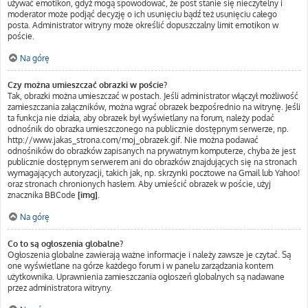
używać emotikon, gdyż mogą spowodować, że post stanie się nieczytelny i
moderator może podjąć decyzję o ich usunięciu bądź też usunięciu całego
posta. Administrator witryny może określić dopuszczalny limit emotikon w
poście.
Na górę
Czy można umieszczać obrazki w poście?
Tak, obrazki można umieszczać w postach. Jeśli administrator włączył możliwość
zamieszczania załączników, można wgrać obrazek bezpośrednio na witrynę. Jeśli
ta funkcja nie działa, aby obrazek był wyświetlany na forum, należy podać
odnośnik do obrazka umieszczonego na publicznie dostępnym serwerze, np.
http://www.jakas_strona.com/moj_obrazek.gif. Nie można podawać
odnośników do obrazków zapisanych na prywatnym komputerze, chyba że jest
publicznie dostępnym serwerem ani do obrazków znajdujących się na stronach
wymagających autoryzacji, takich jak, np. skrzynki pocztowe na Gmail lub Yahoo!
oraz stronach chronionych hasłem. Aby umieścić obrazek w poście, użyj
znacznika BBCode
[img]
.
Na górę
Co to są ogłoszenia globalne?
Ogłoszenia globalne zawierają ważne informacje i należy zawsze je czytać. Są
one wyświetlane na górze każdego forum i w panelu zarządzania kontem
użytkownika. Uprawnienia zamieszczania ogłoszeń globalnych są nadawane
przez administratora witryny.