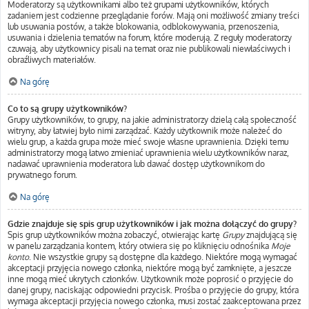
Moderatorzy są użytkownikami albo też grupami użytkowników, których
zadaniem jest codzienne przeglądanie forów. Mają oni możliwość zmiany treści
lub usuwania postów, a także blokowania, odblokowywania, przenoszenia,
usuwania i dzielenia tematów na forum, które moderują. Z reguły moderatorzy
czuwają, aby użytkownicy pisali na temat oraz nie publikowali niewłaściwych i
obraźliwych materiałów.
Na górę
Co to są grupy użytkowników?
Grupy użytkowników, to grupy, na jakie administratorzy dzielą całą społeczność
witryny, aby łatwiej było nimi zarządzać. Każdy użytkownik może należeć do
wielu grup, a każda grupa może mieć swoje własne uprawnienia. Dzięki temu
administratorzy mogą łatwo zmieniać uprawnienia wielu użytkowników naraz,
nadawać uprawnienia moderatora lub dawać dostęp użytkownikom do
prywatnego forum.
Na górę
Gdzie znajduje się spis grup użytkowników i jak można dołączyć do grupy?
Spis grup użytkowników można zobaczyć, otwierając kartę
Grupy
znajdującą się
w panelu zarządzania kontem, który otwiera się po kliknięciu odnośnika
Moje
konto
. Nie wszystkie grupy są dostępne dla każdego. Niektóre mogą wymagać
akceptacji przyjęcia nowego członka, niektóre mogą być zamknięte, a jeszcze
inne mogą mieć ukrytych członków. Użytkownik może poprosić o przyjęcie do
danej grupy, naciskając odpowiedni przycisk. Prośba o przyjęcie do grupy, która
wymaga akceptacji przyjęcia nowego członka, musi zostać zaakceptowana przez