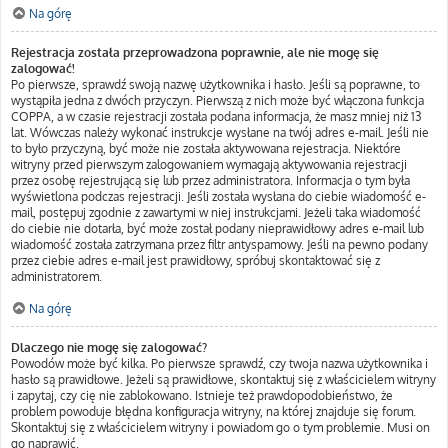
Na górę
Rejestracja została przeprowadzona poprawnie, ale nie mogę się
zalogować!
Po pierwsze, sprawdź swoją nazwę użytkownika i hasło. Jeśli są poprawne, to
wystąpiła jedna z dwóch przyczyn. Pierwszą z nich może być włączona funkcja
COPPA, a w czasie rejestracji została podana informacja, że masz mniej niż 13
lat. Wówczas należy wykonać instrukcje wysłane na twój adres e-mail. Jeśli nie
to było przyczyną, być może nie została aktywowana rejestracja. Niektóre
witryny przed pierwszym zalogowaniem wymagają aktywowania rejestracji
przez osobę rejestrującą się lub przez administratora. Informacja o tym była
wyświetlona podczas rejestracji. Jeśli została wysłana do ciebie wiadomość e-
mail, postępuj zgodnie z zawartymi w niej instrukcjami. Jeżeli taka wiadomość
do ciebie nie dotarła, być może został podany nieprawidłowy adres e-mail lub
wiadomość została zatrzymana przez filtr antyspamowy. Jeśli na pewno podany
przez ciebie adres e-mail jest prawidłowy, spróbuj skontaktować się z
administratorem.
Na górę
Dlaczego nie mogę się zalogować?
Powodów może być kilka. Po pierwsze sprawdź, czy twoja nazwa użytkownika i
hasło są prawidłowe. Jeżeli są prawidłowe, skontaktuj się z właścicielem witryny
i zapytaj, czy cię nie zablokowano. Istnieje też prawdopodobieństwo, że
problem powoduje błędna konfiguracja witryny, na której znajduje się forum.
Skontaktuj się z właścicielem witryny i powiadom go o tym problemie. Musi on
go naprawić.