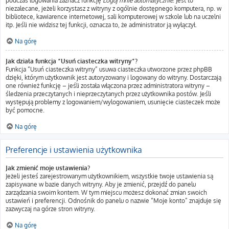
podczas logowania zaznacz funkcję
Loguj mnie automatycznie
. Jest to
niezalecane, jeżeli korzystasz z witryny z ogólnie dostępnego komputera, np. w
bibliotece, kawiarence internetowej, sali komputerowej w szkole lub na uczelni
itp. Jeśli nie widzisz tej funkcji, oznacza to, że administrator ją wyłączył.
Na górę
Jak działa funkcja “Usuń ciasteczka witryny”?
Funkcja “Usuń ciasteczka witryny” usuwa ciasteczka utworzone przez phpBB
dzięki, którym użytkownik jest autoryzowany i logowany do witryny. Dostarczają
one również funkcję – jeśli została włączona przez administratora witryny –
śledzenia przeczytanych i nieprzeczytanych przez użytkownika postów. Jeśli
występują problemy z logowaniem/wylogowaniem, usunięcie ciasteczek może
być pomocne.
Na górę
Preferencje i ustawienia użytkownika
Jak zmienić moje ustawienia?
Jeżeli jesteś zarejestrowanym użytkownikiem, wszystkie twoje ustawienia są
zapisywane w bazie danych witryny. Aby je zmienić, przejdź do panelu
zarządzania swoim kontem. W tym miejscu możesz dokonać zmian swoich
ustawień i preferencji. Odnośnik do panelu o nazwie “Moje konto” znajduje się
zazwyczaj na górze stron witryny.
Na górę