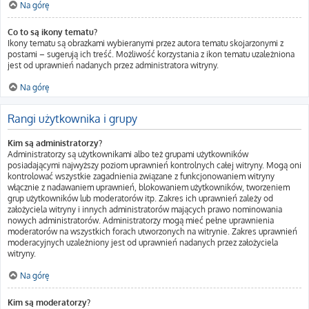
Na górę
Co to są ikony tematu?
Ikony tematu są obrazkami wybieranymi przez autora tematu skojarzonymi z
postami – sugerują ich treść. Możliwość korzystania z ikon tematu uzależniona
jest od uprawnień nadanych przez administratora witryny.
Na górę
Rangi użytkownika i grupy
Kim są administratorzy?
Administratorzy są użytkownikami albo też grupami użytkowników
posiadającymi najwyższy poziom uprawnień kontrolnych całej witryny. Mogą oni
kontrolować wszystkie zagadnienia związane z funkcjonowaniem witryny
włącznie z nadawaniem uprawnień, blokowaniem użytkowników, tworzeniem
grup użytkowników lub moderatorów itp. Zakres ich uprawnień zależy od
założyciela witryny i innych administratorów mających prawo nominowania
nowych administratorów. Administratorzy mogą mieć pełne uprawnienia
moderatorów na wszystkich forach utworzonych na witrynie. Zakres uprawnień
moderacyjnych uzależniony jest od uprawnień nadanych przez założyciela
witryny.
Na górę
Kim są moderatorzy?