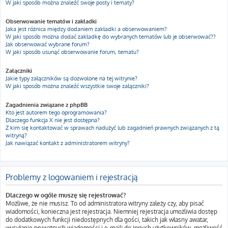
W jaki sposób można znaleźć swoje posty i tematy?
Obserwowanie tematów i zakładki
Jaka jest różnica między dodaniem zakładki a obserwowaniem?
W jaki sposób można dodać zakładkę do wybranych tematów lub je obserwować??
Jak obserwować wybrane forum?
W jaki sposób usunąć obserwowanie forum, tematu?
Załączniki
Jakie typy załączników są dozwolone na tej witrynie?
W jaki sposób można znaleźć wszystkie swoje załączniki?
Zagadnienia związane z phpBB
Kto jest autorem tego oprogramowania?
Dlaczego funkcja X nie jest dostępna?
Z kim się kontaktować w sprawach nadużyć lub zagadnień prawnych związanych z tą
witryną?
Jak nawiązać kontakt z administratorem witryny?
Problemy z logowaniem i rejestracją
Dlaczego w ogóle muszę się rejestrować?
Możliwe, że nie musisz. To od administratora witryny zależy czy, aby pisać
wiadomości, konieczna jest rejestracja. Niemniej rejestracja umożliwia dostęp
do dodatkowych funkcji niedostępnych dla gości, takich jak własny awatar,
wysyłanie prywatnych wiadomości i e-maili do innych użytkowników, możliwość