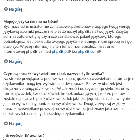
Na górę
Mojego języka nie ma na liście!
Być może administrator nie zainstalował pakietu zawierającego twoją wersję
językową albo nikt jeszcze nie przetłumaczył phpBB3 na twój język. Zapytaj
administratora witryny czy może zainstalować pakiet językowy, którego
potrzebujesz. Jeśli pakiet dla twojego języka nie istnieje, może spróbujesz go
utworzyć. Więcej informacji na ten temat można znaleźć na stronie
internetowej phpBB Limited
phpBB.pl
® lub
phpBB.com
®
Na górę
Czym są obrazki wyświetlane obok nazwy użytkownika?
Na stronie przeglądania postów, w miejscu, gdzie są wyświetlane informacje o
użytkowniku, mogą być wyświetlane dwa obrazki. Pierwszy obrazek jest
skojarzony z rangą użytkownika. W zależności od używanego stylu jest on w
formie gwiazdek, kwadracików lub kropek pokazujących, jak dużo postów
zostało napisanych przez użytkownika lub jaki jest jego status na tej witrynie.
Jest on wyświetlany poniżej nazwy użytkownika. Drugi, zazwyczaj większy
obrazek, wyświetlany powyżej nazwy użytkownika jest znany jako awatar i jest
unikatowy lub osobisty dla każdego użytkownika.
Na górę
Jak wyświetlić awatar?