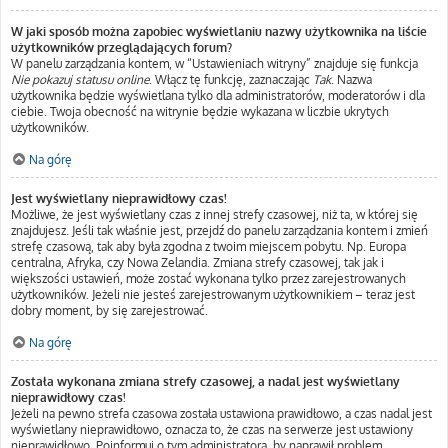
W jaki sposób można zapobiec wyświetlaniu nazwy użytkownika na liście
użytkowników przeglądających forum?
W panelu zarządzania kontem, w “Ustawieniach witryny” znajduje się funkcja
Nie pokazuj statusu online
. Włącz tę funkcję, zaznaczając
Tak
. Nazwa
użytkownika będzie wyświetlana tylko dla administratorów, moderatorów i dla
ciebie. Twoja obecność na witrynie będzie wykazana w liczbie ukrytych
użytkowników.
Na górę
Jest wyświetlany nieprawidłowy czas!
Możliwe, że jest wyświetlany czas z innej strefy czasowej, niż ta, w której się
znajdujesz. Jeśli tak właśnie jest, przejdź do panelu zarządzania kontem i zmień
strefę czasową, tak aby była zgodna z twoim miejscem pobytu. Np. Europa
centralna, Afryka, czy Nowa Zelandia. Zmiana strefy czasowej, tak jak i
większości ustawień, może zostać wykonana tylko przez zarejestrowanych
użytkowników. Jeżeli nie jesteś zarejestrowanym użytkownikiem – teraz jest
dobry moment, by się zarejestrować.
Na górę
Została wykonana zmiana strefy czasowej, a nadal jest wyświetlany
nieprawidłowy czas!
Jeżeli na pewno strefa czasowa została ustawiona prawidłowo, a czas nadal jest
wyświetlany nieprawidłowo, oznacza to, że czas na serwerze jest ustawiony
nieprawidłowo. Poinformuj o tym administratora, by naprawił problem.