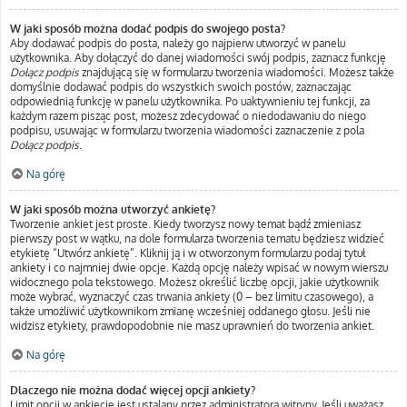
W jaki sposób można dodać podpis do swojego posta?
Aby dodawać podpis do posta, należy go najpierw utworzyć w panelu
użytkownika. Aby dołączyć do danej wiadomości swój podpis, zaznacz funkcję
Dołącz podpis
znajdującą się w formularzu tworzenia wiadomości. Możesz także
domyślnie dodawać podpis do wszystkich swoich postów, zaznaczając
odpowiednią funkcję w panelu użytkownika. Po uaktywnieniu tej funkcji, za
każdym razem pisząc post, możesz zdecydować o niedodawaniu do niego
podpisu, usuwając w formularzu tworzenia wiadomości zaznaczenie z pola
Dołącz podpis
.
Na górę
W jaki sposób można utworzyć ankietę?
Tworzenie ankiet jest proste. Kiedy tworzysz nowy temat bądź zmieniasz
pierwszy post w wątku, na dole formularza tworzenia tematu będziesz widzieć
etykietę “Utwórz ankietę”. Kliknij ją i w otworzonym formularzu podaj tytuł
ankiety i co najmniej dwie opcje. Każdą opcję należy wpisać w nowym wierszu
widocznego pola tekstowego. Możesz określić liczbę opcji, jakie użytkownik
może wybrać, wyznaczyć czas trwania ankiety (0 – bez limitu czasowego), a
także umożliwić użytkownikom zmianę wcześniej oddanego głosu. Jeśli nie
widzisz etykiety, prawdopodobnie nie masz uprawnień do tworzenia ankiet.
Na górę
Dlaczego nie można dodać więcej opcji ankiety?
Limit opcji w ankiecie jest ustalany przez administratora witryny. Jeśli uważasz,