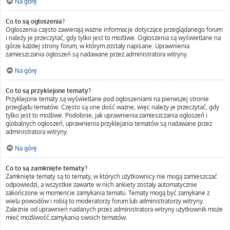
Na górę
Co to są ogłoszenia?
Ogłoszenia często zawierają ważne informacje dotyczące przeglądanego forum
i należy je przeczytać, gdy tylko jest to możliwe. Ogłoszenia są wyświetlane na
górze każdej strony forum, w którym zostały napisane. Uprawnienia
zamieszczania ogłoszeń są nadawane przez administratora witryny.
Na górę
Co to są przyklejone tematy?
Przyklejone tematy są wyświetlane pod ogłoszeniami na pierwszej stronie
przeglądu tematów. Często są one dość ważne, więc należy je przeczytać, gdy
tylko jest to możliwe. Podobnie, jak uprawnienia zamieszczania ogłoszeń i
globalnych ogłoszeń, uprawnienia przyklejania tematów są nadawane przez
administratora witryny.
Na górę
Co to są zamknięte tematy?
Zamknięte tematy są to tematy, w których użytkownicy nie mogą zamieszczać
odpowiedzi, a wszystkie zawarte w nich ankiety zostały automatycznie
zakończone w momencie zamykania tematu. Tematy mogą być zamykane z
wielu powodów i robią to moderatorzy forum lub administratorzy witryny.
Zależnie od uprawnień nadanych przez administratora witryny użytkownik może
mieć możliwość zamykania swoich tematów.