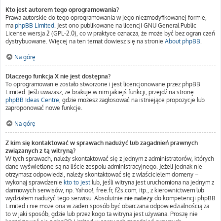
Kto jest autorem tego oprogramowania?
Prawa autorskie do tego oprogramowania w jego niezmodyfikowanej formie,
ma
phpBB Limited
. Jest ono publikowane na licencji GNU General Public
License wersja 2 (GPL-2.0), co w praktyce oznacza, że może być bez ograniczeń
dystrybuowane. Więcej na ten temat dowiesz się na stronie
About phpBB
.
Na górę
Dlaczego funkcja X nie jest dostępna?
To oprogramowanie zostało stworzone i jest licencjonowane przez phpBB
Limited. Jeśli uważasz, że brakuje w nim jakiejś funkcji, przejdź na stronę
phpBB Ideas Centre
, gdzie możesz zagłosować na istniejące propozycje lub
zaproponować nowe funkcje.
Na górę
Z kim się kontaktować w sprawach nadużyć lub zagadnień prawnych
związanych z tą witryną?
W tych sprawach, należy skontaktować się z jednym z administratorów, których
dane wyświetlone są na liście zespołu administracyjnego. Jeżeli jednak nie
otrzymasz odpowiedzi, należy skontaktować się z właścicielem domeny –
wykonaj sprawdzenie
kto to jest
lub, jeśli witryna jest uruchomiona na jednym z
darmowych serwisów, np. Yahoo!, free.fr, f2s.com, itp., z kierownictwem lub
wydziałem nadużyć tego serwisu. Absolutnie
nie należy
do kompetencji phpBB
Limited i nie może ona w żaden sposób być obarczana odpowiedzialnością za
to w jaki sposób, gdzie lub przez kogo ta witryna jest używana. Proszę nie