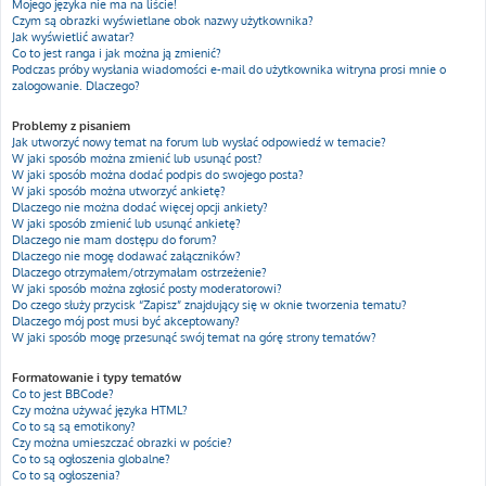
Mojego języka nie ma na liście!
Czym są obrazki wyświetlane obok nazwy użytkownika?
Jak wyświetlić awatar?
Co to jest ranga i jak można ją zmienić?
Podczas próby wysłania wiadomości e-mail do użytkownika witryna prosi mnie o
zalogowanie. Dlaczego?
Problemy z pisaniem
Jak utworzyć nowy temat na forum lub wysłać odpowiedź w temacie?
W jaki sposób można zmienić lub usunąć post?
W jaki sposób można dodać podpis do swojego posta?
W jaki sposób można utworzyć ankietę?
Dlaczego nie można dodać więcej opcji ankiety?
W jaki sposób zmienić lub usunąć ankietę?
Dlaczego nie mam dostępu do forum?
Dlaczego nie mogę dodawać załączników?
Dlaczego otrzymałem/otrzymałam ostrzeżenie?
W jaki sposób można zgłosić posty moderatorowi?
Do czego służy przycisk “Zapisz” znajdujący się w oknie tworzenia tematu?
Dlaczego mój post musi być akceptowany?
W jaki sposób mogę przesunąć swój temat na górę strony tematów?
Formatowanie i typy tematów
Co to jest BBCode?
Czy można używać języka HTML?
Co to są są emotikony?
Czy można umieszczać obrazki w poście?
Co to są ogłoszenia globalne?
Co to są ogłoszenia?