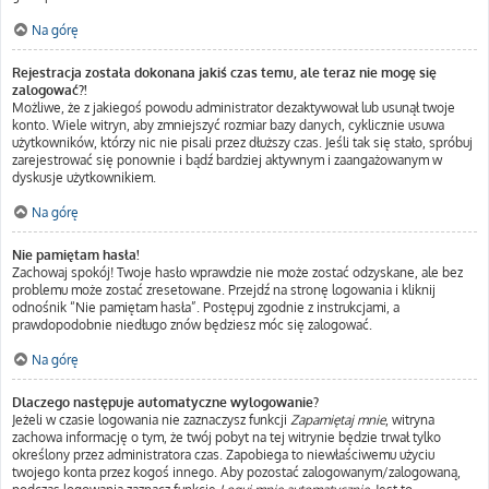
Na górę
Rejestracja została dokonana jakiś czas temu, ale teraz nie mogę się
zalogować?!
Możliwe, że z jakiegoś powodu administrator dezaktywował lub usunął twoje
konto. Wiele witryn, aby zmniejszyć rozmiar bazy danych, cyklicznie usuwa
użytkowników, którzy nic nie pisali przez dłuższy czas. Jeśli tak się stało, spróbuj
zarejestrować się ponownie i bądź bardziej aktywnym i zaangażowanym w
dyskusje użytkownikiem.
Na górę
Nie pamiętam hasła!
Zachowaj spokój! Twoje hasło wprawdzie nie może zostać odzyskane, ale bez
problemu może zostać zresetowane. Przejdź na stronę logowania i kliknij
odnośnik “Nie pamiętam hasła”. Postępuj zgodnie z instrukcjami, a
prawdopodobnie niedługo znów będziesz móc się zalogować.
Na górę
Dlaczego następuje automatyczne wylogowanie?
Jeżeli w czasie logowania nie zaznaczysz funkcji
Zapamiętaj mnie
, witryna
zachowa informację o tym, że twój pobyt na tej witrynie będzie trwał tylko
określony przez administratora czas. Zapobiega to niewłaściwemu użyciu
twojego konta przez kogoś innego. Aby pozostać zalogowanym/zalogowaną,