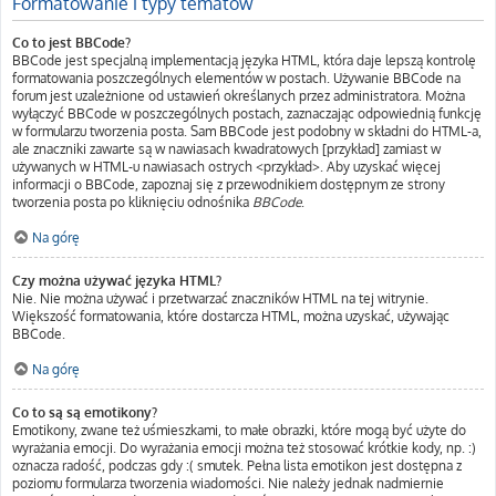
Formatowanie i typy tematów
Co to jest BBCode?
BBCode jest specjalną implementacją języka HTML, która daje lepszą kontrolę
formatowania poszczególnych elementów w postach. Używanie BBCode na
forum jest uzależnione od ustawień określanych przez administratora. Można
wyłączyć BBCode w poszczególnych postach, zaznaczając odpowiednią funkcję
w formularzu tworzenia posta. Sam BBCode jest podobny w składni do HTML-a,
ale znaczniki zawarte są w nawiasach kwadratowych [przykład] zamiast w
używanych w HTML-u nawiasach ostrych <przykład>. Aby uzyskać więcej
informacji o BBCode, zapoznaj się z przewodnikiem dostępnym ze strony
tworzenia posta po kliknięciu odnośnika
BBCode
.
Na górę
Czy można używać języka HTML?
Nie. Nie można używać i przetwarzać znaczników HTML na tej witrynie.
Większość formatowania, które dostarcza HTML, można uzyskać, używając
BBCode.
Na górę
Co to są są emotikony?
Emotikony, zwane też uśmieszkami, to małe obrazki, które mogą być użyte do
wyrażania emocji. Do wyrażania emocji można też stosować krótkie kody, np. :)
oznacza radość, podczas gdy :( smutek. Pełna lista emotikon jest dostępna z
poziomu formularza tworzenia wiadomości. Nie należy jednak nadmiernie