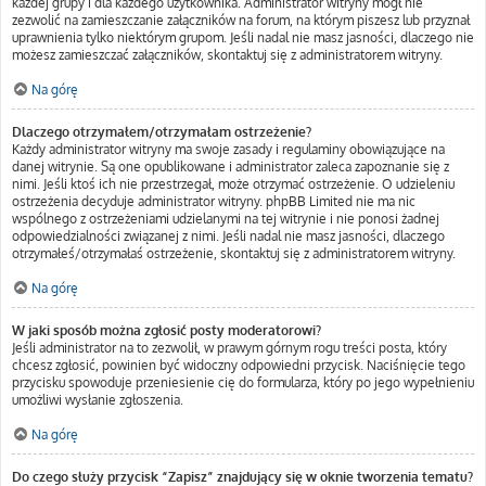
każdej grupy i dla każdego użytkownika. Administrator witryny mógł nie
zezwolić na zamieszczanie załączników na forum, na którym piszesz lub przyznał
uprawnienia tylko niektórym grupom. Jeśli nadal nie masz jasności, dlaczego nie
możesz zamieszczać załączników, skontaktuj się z administratorem witryny.
Na górę
Dlaczego otrzymałem/otrzymałam ostrzeżenie?
Każdy administrator witryny ma swoje zasady i regulaminy obowiązujące na
danej witrynie. Są one opublikowane i administrator zaleca zapoznanie się z
nimi. Jeśli ktoś ich nie przestrzegał, może otrzymać ostrzeżenie. O udzieleniu
ostrzeżenia decyduje administrator witryny. phpBB Limited nie ma nic
wspólnego z ostrzeżeniami udzielanymi na tej witrynie i nie ponosi żadnej
odpowiedzialności związanej z nimi. Jeśli nadal nie masz jasności, dlaczego
otrzymałeś/otrzymałaś ostrzeżenie, skontaktuj się z administratorem witryny.
Na górę
W jaki sposób można zgłosić posty moderatorowi?
Jeśli administrator na to zezwolił, w prawym górnym rogu treści posta, który
chcesz zgłosić, powinien być widoczny odpowiedni przycisk. Naciśnięcie tego
przycisku spowoduje przeniesienie cię do formularza, który po jego wypełnieniu
umożliwi wysłanie zgłoszenia.
Na górę
Do czego służy przycisk “Zapisz” znajdujący się w oknie tworzenia tematu?