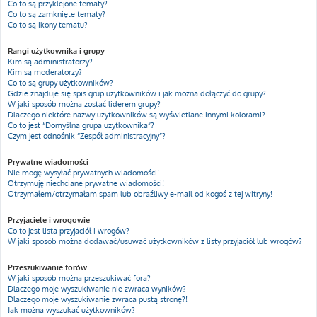
Co to są przyklejone tematy?
Co to są zamknięte tematy?
Co to są ikony tematu?
Rangi użytkownika i grupy
Kim są administratorzy?
Kim są moderatorzy?
Co to są grupy użytkowników?
Gdzie znajduje się spis grup użytkowników i jak można dołączyć do grupy?
W jaki sposób można zostać liderem grupy?
Dlaczego niektóre nazwy użytkowników są wyświetlane innymi kolorami?
Co to jest “Domyślna grupa użytkownika”?
Czym jest odnośnik “Zespół administracyjny”?
Prywatne wiadomości
Nie mogę wysyłać prywatnych wiadomości!
Otrzymuję niechciane prywatne wiadomości!
Otrzymałem/otrzymałam spam lub obraźliwy e-mail od kogoś z tej witryny!
Przyjaciele i wrogowie
Co to jest lista przyjaciół i wrogów?
W jaki sposób można dodawać/usuwać użytkowników z listy przyjaciół lub wrogów?
Przeszukiwanie forów
W jaki sposób można przeszukiwać fora?
Dlaczego moje wyszukiwanie nie zwraca wyników?
Dlaczego moje wyszukiwanie zwraca pustą stronę?!
Jak można wyszukać użytkowników?