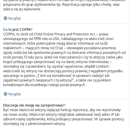
przypisania do grup użytkowników itp. Rejestracja zajmuje tylko chwilę, więc
zaleca się jej wykonanie.
Na górę
Co to jest COPPA?
COPPA, to skrót od Child Online Privacy and Protection Act – prawa
obowiązującego od 1998 roku w USA, nakładającego na właścicieli stron
internetowych, które potencjalnie mogą zbierać informacje od osób
małoletnich – mających mniej niż 13 lat – obowiązek posiadania pisemnej
zgody rodziców lub opiekunów prawnych na zbieranie informacji prywatnych od
osób poniżej 13 roku życia. Jeżeli nie masz pewności czy to dotyczy ciebie jako
kogoś próbującego zarejestrować się na danej witrynie internetowej –
skontaktuj się z prawnikiem, by uzyskać wyjaśnienie. phpBB Limited i
właściciele tej witryny nie dostarczają pomocy prawnej z wyjątkiem przypadku
opisanego w pytaniu „Z kim się kontaktować w sprawach nadużyć lub
zagadnień prawnych związanych z tą witryną?”, a także nie są punktem
kontaktowym dla wszelkiego rodzaju porad prawnych.
Na górę
Dlaczego nie mogę się zarejestrować?
Być może właściciel witryny wyłączył funkcję rejestracji, aby nie rejestrowały
się nowe osoby. Właściciel witryny mógł także zablokować twój adres IP lub
zabronił nazwy użytkownika, którą próbujesz zarejestrować. W sprawie pomocy
skontaktuj się z administratorem witryny.