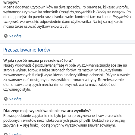
wrogów?
Można dodawać użytkowników na dwa sposoby. Po pierwsze, klikając w profilu
wybranego użytkownika odnośnik
Dodaj do przyjaciół
lub
Dodaj do wrogów
. Po
drugie, przejść do panelu zarządzania swoim kontem i tam na karcie
Przyjaciele i
wrogowie
wprowadzić odpowiednie dane użytkownika. Na tej samej karcie
można także usuwać użytkowników z list.
Na górę
Przeszukiwanie forów
W jaki sposób można przeszukiwać fora?
Należy wprowadzić poszukiwaną frazę w pole wyszukiwania znajdujące się na
stronie wykazu forów, a także stronach forów i tematów. W celu uzyskania
zaawansowanych funkcji wyszukiwania należy kliknąć odnośnik “Wyszukiwanie
zaawansowane” dostępny na wszystkich stronach witryny. Rozmieszczenie
elementów sterujących mechanizmem wyszukiwania może zależeć od
używanego stylu.
Na górę
Dlaczego moje wyszukiwanie nie zwraca wyników?
Prawdopodobnie zapytanie nie było jasno sprecyzowane i zawierało wiele
podobnych zwrotów niezindeksowanych przez phpBB. Dokładnie sprecyzuj
zapytanie – użyj funkcji dostępnych w wyszukiwaniu zaawansowanym.
Na górę