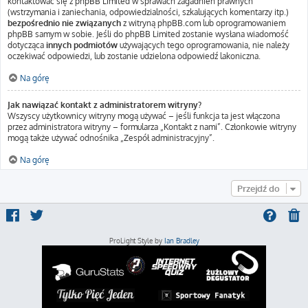
kontaktować się z phpBB Limited w sprawach zagadnień prawnych
(wstrzymania i zaniechania, odpowiedzialności, szkalujących komentarzy itp.)
bezpośrednio nie związanych
z witryną phpBB.com lub oprogramowaniem
phpBB samym w sobie. Jeśli do phpBB Limited zostanie wysłana wiadomość
dotycząca
innych podmiotów
używających tego oprogramowania, nie należy
oczekiwać odpowiedzi, lub zostanie udzielona odpowiedź lakoniczna.
Na górę
Jak nawiązać kontakt z administratorem witryny?
Wszyscy użytkownicy witryny mogą używać – jeśli funkcja ta jest włączona
przez administratora witryny – formularza „Kontakt z nami”. Członkowie witryny
mogą także używać odnośnika „Zespół administracyjny”.
Na górę
Przejdź do
ProLight Style by
Ian Bradley