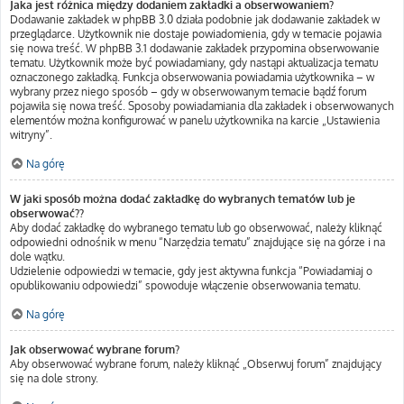
Jaka jest różnica między dodaniem zakładki a obserwowaniem?
Dodawanie zakładek w phpBB 3.0 działa podobnie jak dodawanie zakładek w
przeglądarce. Użytkownik nie dostaje powiadomienia, gdy w temacie pojawia
się nowa treść. W phpBB 3.1 dodawanie zakładek przypomina obserwowanie
tematu. Użytkownik może być powiadamiany, gdy nastąpi aktualizacja tematu
oznaczonego zakładką. Funkcja obserwowania powiadamia użytkownika – w
wybrany przez niego sposób – gdy w obserwowanym temacie bądź forum
pojawiła się nowa treść. Sposoby powiadamiania dla zakładek i obserwowanych
elementów można konfigurować w panelu użytkownika na karcie „Ustawienia
witryny”.
Na górę
W jaki sposób można dodać zakładkę do wybranych tematów lub je
obserwować??
Aby dodać zakładkę do wybranego tematu lub go obserwować, należy kliknąć
odpowiedni odnośnik w menu “Narzędzia tematu” znajdujące się na górze i na
dole wątku.
Udzielenie odpowiedzi w temacie, gdy jest aktywna funkcja “Powiadamiaj o
opublikowaniu odpowiedzi” spowoduje włączenie obserwowania tematu.
Na górę
Jak obserwować wybrane forum?
Aby obserwować wybrane forum, należy kliknąć „Obserwuj forum” znajdujący
się na dole strony.