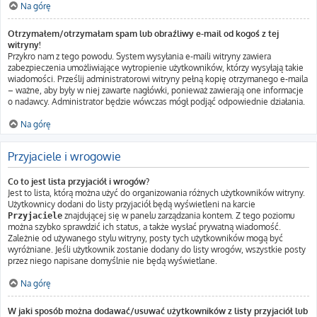
Na górę
Otrzymałem/otrzymałam spam lub obraźliwy e-mail od kogoś z tej
witryny!
Przykro nam z tego powodu. System wysyłania e-maili witryny zawiera
zabezpieczenia umożliwiające wytropienie użytkowników, którzy wysyłają takie
wiadomości. Prześlij administratorowi witryny pełną kopię otrzymanego e-maila
– ważne, aby były w niej zawarte nagłówki, ponieważ zawierają one informacje
o nadawcy. Administrator będzie wówczas mógł podjąć odpowiednie działania.
Na górę
Przyjaciele i wrogowie
Co to jest lista przyjaciół i wrogów?
Jest to lista, którą można użyć do organizowania różnych użytkowników witryny.
Użytkownicy dodani do listy przyjaciół będą wyświetleni na karcie
znajdującej się w panelu zarządzania kontem. Z tego poziomu
Przyjaciele
można szybko sprawdzić ich status, a także wysłać prywatną wiadomość.
Zależnie od używanego stylu witryny, posty tych użytkowników mogą być
wyróżniane. Jeśli użytkownik zostanie dodany do listy wrogów, wszystkie posty
przez niego napisane domyślnie nie będą wyświetlane.
Na górę
W jaki sposób można dodawać/usuwać użytkowników z listy przyjaciół lub