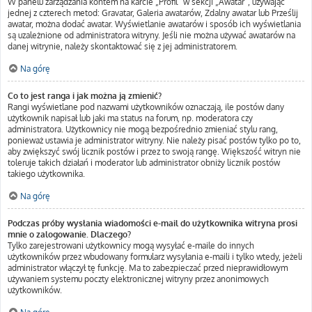
W panelu zarządzania kontem na karcie „Profil” w sekcji „Awatar”, używając
jednej z czterech metod: Gravatar, Galeria awatarów, Zdalny awatar lub Prześlij
awatar, można dodać awatar. Wyświetlanie awatarów i sposób ich wyświetlania
są uzależnione od administratora witryny. Jeśli nie można używać awatarów na
danej witrynie, należy skontaktować się z jej administratorem.
Na górę
Co to jest ranga i jak można ją zmienić?
Rangi wyświetlane pod nazwami użytkowników oznaczają, ile postów dany
użytkownik napisał lub jaki ma status na forum, np. moderatora czy
administratora. Użytkownicy nie mogą bezpośrednio zmieniać stylu rang,
ponieważ ustawia je administrator witryny. Nie należy pisać postów tylko po to,
aby zwiększyć swój licznik postów i przez to swoją rangę. Większość witryn nie
toleruje takich działań i moderator lub administrator obniży licznik postów
takiego użytkownika.
Na górę
Podczas próby wysłania wiadomości e-mail do użytkownika witryna prosi
mnie o zalogowanie. Dlaczego?
Tylko zarejestrowani użytkownicy mogą wysyłać e-maile do innych
użytkowników przez wbudowany formularz wysyłania e-maili i tylko wtedy, jeżeli
administrator włączył tę funkcję. Ma to zabezpieczać przed nieprawidłowym
używaniem systemu poczty elektronicznej witryny przez anonimowych
użytkowników.