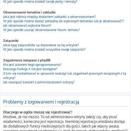
W jaki sposób można znaleźć swoje posty i tematy?
Obserwowanie tematów i zakładki
Jaka jest różnica między dodaniem zakładki a obserwowaniem?
W jaki sposób można dodać zakładkę do wybranych tematów lub je obserwować??
Jak obserwować wybrane forum?
W jaki sposób usunąć obserwowanie forum, tematu?
Załączniki
Jakie typy załączników są dozwolone na tej witrynie?
W jaki sposób można znaleźć wszystkie swoje załączniki?
Zagadnienia związane z phpBB
Kto jest autorem tego oprogramowania?
Dlaczego funkcja X nie jest dostępna?
Z kim się kontaktować w sprawach nadużyć lub zagadnień prawnych związanych z tą
witryną?
Jak nawiązać kontakt z administratorem witryny?
Problemy z logowaniem i rejestracją
Dlaczego w ogóle muszę się rejestrować?
Możliwe, że nie musisz. To od administratora witryny zależy czy, aby pisać
wiadomości, konieczna jest rejestracja. Niemniej rejestracja umożliwia dostęp
do dodatkowych funkcji niedostępnych dla gości, takich jak własny awatar,
wysyłanie prywatnych wiadomości i e-maili do innych użytkowników, możliwość