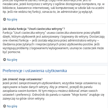
podczas logowania zaznacz funkcję
Loguj mnie automatycznie
. Jest to
niezalecane, jeżeli korzystasz z witryny z ogólnie dostępnego komputera, np. w
bibliotece, kawiarence internetowej, sali komputerowej w szkole lub na uczelni
itp. Jeśli nie widzisz tej funkcji, oznacza to, że administrator ją wyłączył.
Na górę
Jak działa funkcja “Usuń ciasteczka witryny”?
Funkcja “Usuń ciasteczka witryny” usuwa ciasteczka utworzone przez phpBB
dzięki, którym użytkownik jest autoryzowany i logowany do witryny. Dostarczają
one również funkcję – jeśli została włączona przez administratora witryny –
śledzenia przeczytanych i nieprzeczytanych przez użytkownika postów. Jeśli
występują problemy z logowaniem/wylogowaniem, usunięcie ciasteczek może
być pomocne.
Na górę
Preferencje i ustawienia użytkownika
Jak zmienić moje ustawienia?
Jeżeli jesteś zarejestrowanym użytkownikiem, wszystkie twoje ustawienia są
zapisywane w bazie danych witryny. Aby je zmienić, przejdź do panelu
zarządzania swoim kontem. W tym miejscu możesz dokonać zmian swoich
ustawień i preferencji. Odnośnik do panelu o nazwie “Moje konto” znajduje się
zazwyczaj na górze stron witryny.
Na górę