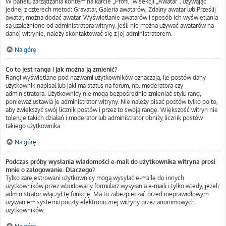
W panelu zarządzania kontem na karcie „Profil” w sekcji „Awatar”, używając
jednej z czterech metod: Gravatar, Galeria awatarów, Zdalny awatar lub Prześlij
awatar, można dodać awatar. Wyświetlanie awatarów i sposób ich wyświetlania
są uzależnione od administratora witryny. Jeśli nie można używać awatarów na
danej witrynie, należy skontaktować się z jej administratorem.
Na górę
Co to jest ranga i jak można ją zmienić?
Rangi wyświetlane pod nazwami użytkowników oznaczają, ile postów dany
użytkownik napisał lub jaki ma status na forum, np. moderatora czy
administratora. Użytkownicy nie mogą bezpośrednio zmieniać stylu rang,
ponieważ ustawia je administrator witryny. Nie należy pisać postów tylko po to,
aby zwiększyć swój licznik postów i przez to swoją rangę. Większość witryn nie
toleruje takich działań i moderator lub administrator obniży licznik postów
takiego użytkownika.
Na górę
Podczas próby wysłania wiadomości e-mail do użytkownika witryna prosi
mnie o zalogowanie. Dlaczego?
Tylko zarejestrowani użytkownicy mogą wysyłać e-maile do innych
użytkowników przez wbudowany formularz wysyłania e-maili i tylko wtedy, jeżeli
administrator włączył tę funkcję. Ma to zabezpieczać przed nieprawidłowym
używaniem systemu poczty elektronicznej witryny przez anonimowych
użytkowników.