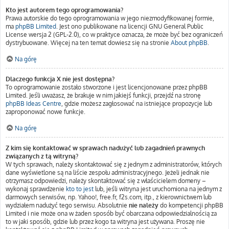
Kto jest autorem tego oprogramowania?
Prawa autorskie do tego oprogramowania w jego niezmodyfikowanej formie,
ma
phpBB Limited
. Jest ono publikowane na licencji GNU General Public
License wersja 2 (GPL-2.0), co w praktyce oznacza, że może być bez ograniczeń
dystrybuowane. Więcej na ten temat dowiesz się na stronie
About phpBB
.
Na górę
Dlaczego funkcja X nie jest dostępna?
To oprogramowanie zostało stworzone i jest licencjonowane przez phpBB
Limited. Jeśli uważasz, że brakuje w nim jakiejś funkcji, przejdź na stronę
phpBB Ideas Centre
, gdzie możesz zagłosować na istniejące propozycje lub
zaproponować nowe funkcje.
Na górę
Z kim się kontaktować w sprawach nadużyć lub zagadnień prawnych
związanych z tą witryną?
W tych sprawach, należy skontaktować się z jednym z administratorów, których
dane wyświetlone są na liście zespołu administracyjnego. Jeżeli jednak nie
otrzymasz odpowiedzi, należy skontaktować się z właścicielem domeny –
wykonaj sprawdzenie
kto to jest
lub, jeśli witryna jest uruchomiona na jednym z
darmowych serwisów, np. Yahoo!, free.fr, f2s.com, itp., z kierownictwem lub
wydziałem nadużyć tego serwisu. Absolutnie
nie należy
do kompetencji phpBB
Limited i nie może ona w żaden sposób być obarczana odpowiedzialnością za
to w jaki sposób, gdzie lub przez kogo ta witryna jest używana. Proszę nie