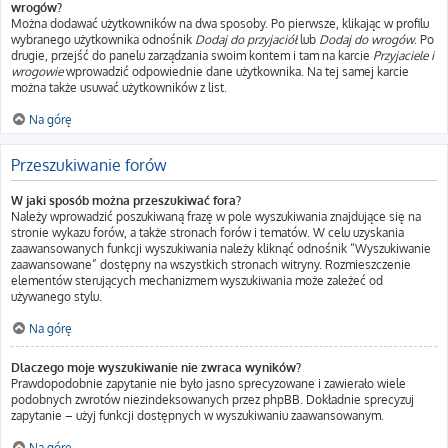
wrogów?
Można dodawać użytkowników na dwa sposoby. Po pierwsze, klikając w profilu
wybranego użytkownika odnośnik
Dodaj do przyjaciół
lub
Dodaj do wrogów
. Po
drugie, przejść do panelu zarządzania swoim kontem i tam na karcie
Przyjaciele i
wrogowie
wprowadzić odpowiednie dane użytkownika. Na tej samej karcie
można także usuwać użytkowników z list.
Na górę
Przeszukiwanie forów
W jaki sposób można przeszukiwać fora?
Należy wprowadzić poszukiwaną frazę w pole wyszukiwania znajdujące się na
stronie wykazu forów, a także stronach forów i tematów. W celu uzyskania
zaawansowanych funkcji wyszukiwania należy kliknąć odnośnik “Wyszukiwanie
zaawansowane” dostępny na wszystkich stronach witryny. Rozmieszczenie
elementów sterujących mechanizmem wyszukiwania może zależeć od
używanego stylu.
Na górę
Dlaczego moje wyszukiwanie nie zwraca wyników?
Prawdopodobnie zapytanie nie było jasno sprecyzowane i zawierało wiele
podobnych zwrotów niezindeksowanych przez phpBB. Dokładnie sprecyzuj
zapytanie – użyj funkcji dostępnych w wyszukiwaniu zaawansowanym.
Na górę