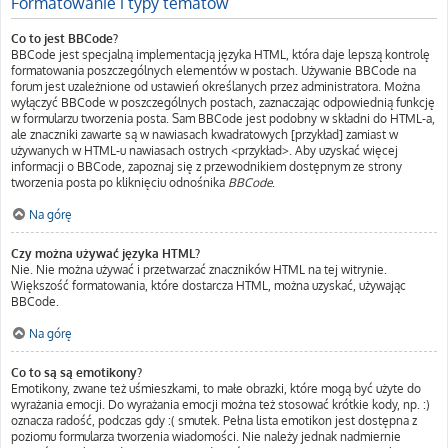
Formatowanie i typy tematów
Co to jest BBCode?
BBCode jest specjalną implementacją języka HTML, która daje lepszą kontrolę
formatowania poszczególnych elementów w postach. Używanie BBCode na
forum jest uzależnione od ustawień określanych przez administratora. Można
wyłączyć BBCode w poszczególnych postach, zaznaczając odpowiednią funkcję
w formularzu tworzenia posta. Sam BBCode jest podobny w składni do HTML-a,
ale znaczniki zawarte są w nawiasach kwadratowych [przykład] zamiast w
używanych w HTML-u nawiasach ostrych <przykład>. Aby uzyskać więcej
informacji o BBCode, zapoznaj się z przewodnikiem dostępnym ze strony
tworzenia posta po kliknięciu odnośnika
BBCode
.
Na górę
Czy można używać języka HTML?
Nie. Nie można używać i przetwarzać znaczników HTML na tej witrynie.
Większość formatowania, które dostarcza HTML, można uzyskać, używając
BBCode.
Na górę
Co to są są emotikony?
Emotikony, zwane też uśmieszkami, to małe obrazki, które mogą być użyte do
wyrażania emocji. Do wyrażania emocji można też stosować krótkie kody, np. :)
oznacza radość, podczas gdy :( smutek. Pełna lista emotikon jest dostępna z
poziomu formularza tworzenia wiadomości. Nie należy jednak nadmiernie