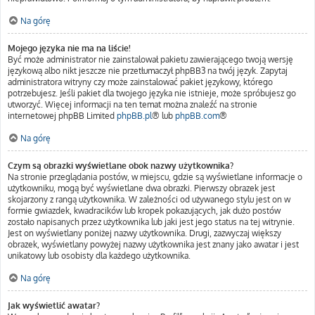
Na górę
Mojego języka nie ma na liście!
Być może administrator nie zainstalował pakietu zawierającego twoją wersję
językową albo nikt jeszcze nie przetłumaczył phpBB3 na twój język. Zapytaj
administratora witryny czy może zainstalować pakiet językowy, którego
potrzebujesz. Jeśli pakiet dla twojego języka nie istnieje, może spróbujesz go
utworzyć. Więcej informacji na ten temat można znaleźć na stronie
internetowej phpBB Limited
phpBB.pl
® lub
phpBB.com
®
Na górę
Czym są obrazki wyświetlane obok nazwy użytkownika?
Na stronie przeglądania postów, w miejscu, gdzie są wyświetlane informacje o
użytkowniku, mogą być wyświetlane dwa obrazki. Pierwszy obrazek jest
skojarzony z rangą użytkownika. W zależności od używanego stylu jest on w
formie gwiazdek, kwadracików lub kropek pokazujących, jak dużo postów
zostało napisanych przez użytkownika lub jaki jest jego status na tej witrynie.
Jest on wyświetlany poniżej nazwy użytkownika. Drugi, zazwyczaj większy
obrazek, wyświetlany powyżej nazwy użytkownika jest znany jako awatar i jest
unikatowy lub osobisty dla każdego użytkownika.
Na górę
Jak wyświetlić awatar?