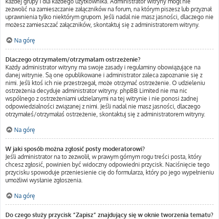
każdej grupy i dla każdego użytkownika. Administrator witryny mógł nie
zezwolić na zamieszczanie załączników na forum, na którym piszesz lub przyznał
uprawnienia tylko niektórym grupom. Jeśli nadal nie masz jasności, dlaczego nie
możesz zamieszczać załączników, skontaktuj się z administratorem witryny.
Na górę
Dlaczego otrzymałem/otrzymałam ostrzeżenie?
Każdy administrator witryny ma swoje zasady i regulaminy obowiązujące na
danej witrynie. Są one opublikowane i administrator zaleca zapoznanie się z
nimi. Jeśli ktoś ich nie przestrzegał, może otrzymać ostrzeżenie. O udzieleniu
ostrzeżenia decyduje administrator witryny. phpBB Limited nie ma nic
wspólnego z ostrzeżeniami udzielanymi na tej witrynie i nie ponosi żadnej
odpowiedzialności związanej z nimi. Jeśli nadal nie masz jasności, dlaczego
otrzymałeś/otrzymałaś ostrzeżenie, skontaktuj się z administratorem witryny.
Na górę
W jaki sposób można zgłosić posty moderatorowi?
Jeśli administrator na to zezwolił, w prawym górnym rogu treści posta, który
chcesz zgłosić, powinien być widoczny odpowiedni przycisk. Naciśnięcie tego
przycisku spowoduje przeniesienie cię do formularza, który po jego wypełnieniu
umożliwi wysłanie zgłoszenia.
Na górę
Do czego służy przycisk “Zapisz” znajdujący się w oknie tworzenia tematu?