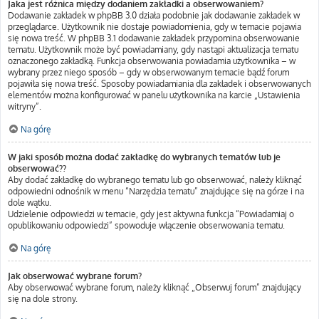
Jaka jest różnica między dodaniem zakładki a obserwowaniem?
Dodawanie zakładek w phpBB 3.0 działa podobnie jak dodawanie zakładek w
przeglądarce. Użytkownik nie dostaje powiadomienia, gdy w temacie pojawia
się nowa treść. W phpBB 3.1 dodawanie zakładek przypomina obserwowanie
tematu. Użytkownik może być powiadamiany, gdy nastąpi aktualizacja tematu
oznaczonego zakładką. Funkcja obserwowania powiadamia użytkownika – w
wybrany przez niego sposób – gdy w obserwowanym temacie bądź forum
pojawiła się nowa treść. Sposoby powiadamiania dla zakładek i obserwowanych
elementów można konfigurować w panelu użytkownika na karcie „Ustawienia
witryny”.
Na górę
W jaki sposób można dodać zakładkę do wybranych tematów lub je
obserwować??
Aby dodać zakładkę do wybranego tematu lub go obserwować, należy kliknąć
odpowiedni odnośnik w menu “Narzędzia tematu” znajdujące się na górze i na
dole wątku.
Udzielenie odpowiedzi w temacie, gdy jest aktywna funkcja “Powiadamiaj o
opublikowaniu odpowiedzi” spowoduje włączenie obserwowania tematu.
Na górę
Jak obserwować wybrane forum?
Aby obserwować wybrane forum, należy kliknąć „Obserwuj forum” znajdujący
się na dole strony.