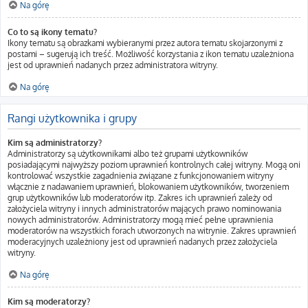
Na górę
Co to są ikony tematu?
Ikony tematu są obrazkami wybieranymi przez autora tematu skojarzonymi z
postami – sugerują ich treść. Możliwość korzystania z ikon tematu uzależniona
jest od uprawnień nadanych przez administratora witryny.
Na górę
Rangi użytkownika i grupy
Kim są administratorzy?
Administratorzy są użytkownikami albo też grupami użytkowników
posiadającymi najwyższy poziom uprawnień kontrolnych całej witryny. Mogą oni
kontrolować wszystkie zagadnienia związane z funkcjonowaniem witryny
włącznie z nadawaniem uprawnień, blokowaniem użytkowników, tworzeniem
grup użytkowników lub moderatorów itp. Zakres ich uprawnień zależy od
założyciela witryny i innych administratorów mających prawo nominowania
nowych administratorów. Administratorzy mogą mieć pełne uprawnienia
moderatorów na wszystkich forach utworzonych na witrynie. Zakres uprawnień
moderacyjnych uzależniony jest od uprawnień nadanych przez założyciela
witryny.
Na górę
Kim są moderatorzy?