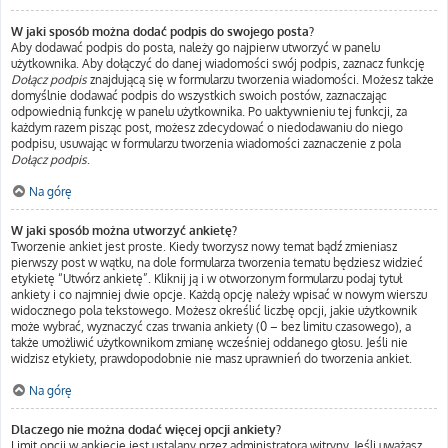
W jaki sposób można dodać podpis do swojego posta?
Aby dodawać podpis do posta, należy go najpierw utworzyć w panelu
użytkownika. Aby dołączyć do danej wiadomości swój podpis, zaznacz funkcję
Dołącz podpis
znajdującą się w formularzu tworzenia wiadomości. Możesz także
domyślnie dodawać podpis do wszystkich swoich postów, zaznaczając
odpowiednią funkcję w panelu użytkownika. Po uaktywnieniu tej funkcji, za
każdym razem pisząc post, możesz zdecydować o niedodawaniu do niego
podpisu, usuwając w formularzu tworzenia wiadomości zaznaczenie z pola
Dołącz podpis
.
Na górę
W jaki sposób można utworzyć ankietę?
Tworzenie ankiet jest proste. Kiedy tworzysz nowy temat bądź zmieniasz
pierwszy post w wątku, na dole formularza tworzenia tematu będziesz widzieć
etykietę “Utwórz ankietę”. Kliknij ją i w otworzonym formularzu podaj tytuł
ankiety i co najmniej dwie opcje. Każdą opcję należy wpisać w nowym wierszu
widocznego pola tekstowego. Możesz określić liczbę opcji, jakie użytkownik
może wybrać, wyznaczyć czas trwania ankiety (0 – bez limitu czasowego), a
także umożliwić użytkownikom zmianę wcześniej oddanego głosu. Jeśli nie
widzisz etykiety, prawdopodobnie nie masz uprawnień do tworzenia ankiet.
Na górę
Dlaczego nie można dodać więcej opcji ankiety?
Limit opcji w ankiecie jest ustalany przez administratora witryny. Jeśli uważasz,