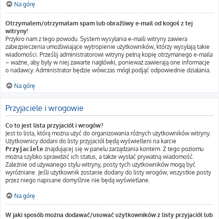
Na górę
Otrzymałem/otrzymałam spam lub obraźliwy e-mail od kogoś z tej
witryny!
Przykro nam z tego powodu. System wysyłania e-maili witryny zawiera
zabezpieczenia umożliwiające wytropienie użytkowników, którzy wysyłają takie
wiadomości. Prześlij administratorowi witryny pełną kopię otrzymanego e-maila
– ważne, aby były w niej zawarte nagłówki, ponieważ zawierają one informacje
o nadawcy. Administrator będzie wówczas mógł podjąć odpowiednie działania.
Na górę
Przyjaciele i wrogowie
Co to jest lista przyjaciół i wrogów?
Jest to lista, którą można użyć do organizowania różnych użytkowników witryny.
Użytkownicy dodani do listy przyjaciół będą wyświetleni na karcie
znajdującej się w panelu zarządzania kontem. Z tego poziomu
Przyjaciele
można szybko sprawdzić ich status, a także wysłać prywatną wiadomość.
Zależnie od używanego stylu witryny, posty tych użytkowników mogą być
wyróżniane. Jeśli użytkownik zostanie dodany do listy wrogów, wszystkie posty
przez niego napisane domyślnie nie będą wyświetlane.
Na górę
W jaki sposób można dodawać/usuwać użytkowników z listy przyjaciół lub