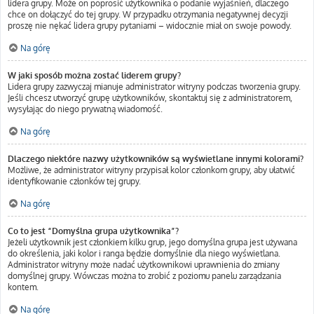
lidera grupy. Może on poprosić użytkownika o podanie wyjaśnień, dlaczego
chce on dołączyć do tej grupy. W przypadku otrzymania negatywnej decyzji
proszę nie nękać lidera grupy pytaniami – widocznie miał on swoje powody.
Na górę
W jaki sposób można zostać liderem grupy?
Lidera grupy zazwyczaj mianuje administrator witryny podczas tworzenia grupy.
Jeśli chcesz utworzyć grupę użytkowników, skontaktuj się z administratorem,
wysyłając do niego prywatną wiadomość.
Na górę
Dlaczego niektóre nazwy użytkowników są wyświetlane innymi kolorami?
Możliwe, że administrator witryny przypisał kolor członkom grupy, aby ułatwić
identyfikowanie członków tej grupy.
Na górę
Co to jest “Domyślna grupa użytkownika”?
Jeżeli użytkownik jest członkiem kilku grup, jego domyślna grupa jest używana
do określenia, jaki kolor i ranga będzie domyślnie dla niego wyświetlana.
Administrator witryny może nadać użytkownikowi uprawnienia do zmiany
domyślnej grupy. Wówczas można to zrobić z poziomu panelu zarządzania
kontem.
Na górę