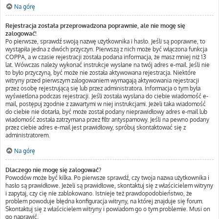
Na górę
Rejestracja została przeprowadzona poprawnie, ale nie mogę się
zalogować!
Po pierwsze, sprawdź swoją nazwę użytkownika i hasło. Jeśli są poprawne, to
wystąpiła jedna z dwóch przyczyn. Pierwszą z nich może być włączona funkcja
COPPA, a w czasie rejestracji została podana informacja, że masz mniej niż 13
lat. Wówczas należy wykonać instrukcje wysłane na twój adres e-mail. Jeśli nie
to było przyczyną, być może nie została aktywowana rejestracja. Niektóre
witryny przed pierwszym zalogowaniem wymagają aktywowania rejestracji
przez osobę rejestrującą się lub przez administratora. Informacja o tym była
wyświetlona podczas rejestracji. Jeśli została wysłana do ciebie wiadomość e-
mail, postępuj zgodnie z zawartymi w niej instrukcjami. Jeżeli taka wiadomość
do ciebie nie dotarła, być może został podany nieprawidłowy adres e-mail lub
wiadomość została zatrzymana przez filtr antyspamowy. Jeśli na pewno podany
przez ciebie adres e-mail jest prawidłowy, spróbuj skontaktować się z
administratorem.
Na górę
Dlaczego nie mogę się zalogować?
Powodów może być kilka. Po pierwsze sprawdź, czy twoja nazwa użytkownika i
hasło są prawidłowe. Jeżeli są prawidłowe, skontaktuj się z właścicielem witryny
i zapytaj, czy cię nie zablokowano. Istnieje też prawdopodobieństwo, że
problem powoduje błędna konfiguracja witryny, na której znajduje się forum.
Skontaktuj się z właścicielem witryny i powiadom go o tym problemie. Musi on
go naprawić.