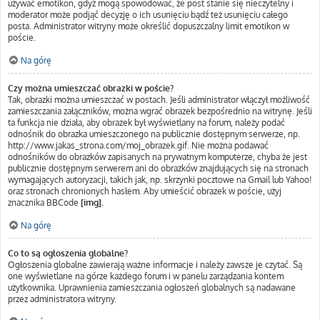
używać emotikon, gdyż mogą spowodować, że post stanie się nieczytelny i
moderator może podjąć decyzję o ich usunięciu bądź też usunięciu całego
posta. Administrator witryny może określić dopuszczalny limit emotikon w
poście.
Na górę
Czy można umieszczać obrazki w poście?
Tak, obrazki można umieszczać w postach. Jeśli administrator włączył możliwość
zamieszczania załączników, można wgrać obrazek bezpośrednio na witrynę. Jeśli
ta funkcja nie działa, aby obrazek był wyświetlany na forum, należy podać
odnośnik do obrazka umieszczonego na publicznie dostępnym serwerze, np.
http://www.jakas_strona.com/moj_obrazek.gif. Nie można podawać
odnośników do obrazków zapisanych na prywatnym komputerze, chyba że jest
publicznie dostępnym serwerem ani do obrazków znajdujących się na stronach
wymagających autoryzacji, takich jak, np. skrzynki pocztowe na Gmail lub Yahoo!
oraz stronach chronionych hasłem. Aby umieścić obrazek w poście, użyj
znacznika BBCode
[img]
.
Na górę
Co to są ogłoszenia globalne?
Ogłoszenia globalne zawierają ważne informacje i należy zawsze je czytać. Są
one wyświetlane na górze każdego forum i w panelu zarządzania kontem
użytkownika. Uprawnienia zamieszczania ogłoszeń globalnych są nadawane
przez administratora witryny.