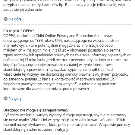
przypisania do grup użytkowników itp. Rejestracja zajmuje tylko chwilę, więc
zaleca się jej wykonanie.
Na górę
Co to jest COPPA?
COPPA, to skrót od Child Online Privacy and Protection Act – prawa
obowiązującego od 1998 roku w USA, nakładającego na właścicieli stron
internetowych, które potencjalnie mogą zbierać informacje od osób
małoletnich – mających mniej niż 13 lat – obowiązek posiadania pisemnej
zgody rodziców lub opiekunów prawnych na zbieranie informacji prywatnych od
osób poniżej 13 roku życia. Jeżeli nie masz pewności czy to dotyczy ciebie jako
kogoś próbującego zarejestrować się na danej witrynie internetowej –
skontaktuj się z prawnikiem, by uzyskać wyjaśnienie. phpBB Limited i
właściciele tej witryny nie dostarczają pomocy prawnej z wyjątkiem przypadku
opisanego w pytaniu „Z kim się kontaktować w sprawach nadużyć lub
zagadnień prawnych związanych z tą witryną?”, a także nie są punktem
kontaktowym dla wszelkiego rodzaju porad prawnych.
Na górę
Dlaczego nie mogę się zarejestrować?
Być może właściciel witryny wyłączył funkcję rejestracji, aby nie rejestrowały
się nowe osoby. Właściciel witryny mógł także zablokować twój adres IP lub
zabronił nazwy użytkownika, którą próbujesz zarejestrować. W sprawie pomocy
skontaktuj się z administratorem witryny.