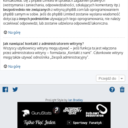
kontaktować się z phpBB Limited w sprawach zagadnień prawnych
(wstrzymania i zaniechania, odpowiedzialności, szkalujących komentarzy itp.)
bezpośrednio nie związanych
z witryną phpBB.com lub oprogramowaniem
phpBB samym w sobie. Jeśli do phpBB Limited zostanie wysłana wiadomość
dotycząca
innych podmiotów
używających tego oprogramowania, nie należy
oczekiwać odpowiedzi, lub zostanie udzielona odpowiedź lakoniczna.
Na górę
Jak nawiązać kontakt z administratorem witryny?
Wszyscy użytkownicy witryny mogą używać – jeśli funkcja ta jest włączona
przez administratora witryny – formularza „Kontakt z nami”. Członkowie witryny
mogą także używać odnośnika „Zespół administracyjny”.
Na górę
Przejdź do
ProLight Style by
Ian Bradley