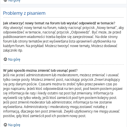
Na górę
Problemy z pisaniem
Jak utworzyć nowy temat na forum lub wysłać odpowiedź w temacie?
Aby utworzyć nowy temat na forum, należy nacisnąć przycisk „Nowy temat”, aby
odpowiedzieć w temacie, nacisnąć przycisk „Odpowiedz”. Być może, że przed
publikowaniem wiadomości trzeba będzie się zarejestrować. Na dole strony
forum lub strony tematów jest wyświetlana lista uprawnień użytkownika na
każdym forum. Na przykład: Możesz tworzyć nowe tematy, Możesz dodawać
załączniki itp.
Na górę
W jaki sposób można zmienić lub usunąć post?
Jeśli nie jesteś administratorem lub moderatorem, możesz zmieniać i usuwać
tylko swoje posty. Możesz zmienić post, naciskając przycisk
Zmień
znajdujący
się przy danym poście. Czasami można to zrobić tylko przez pewien czas po
jego napisaniu. Jeżeli ktoś odpowiedział na ten post, pod twoim postem pojawi
się informacja ile razy i kiedy ostatni raz post był zmieniany. Informacja ta
wyświetli się tylko wtedy, jeśli ktoś zamieścił pod tym postem kolejny post.
Jeśli post zmienił moderator lub administrator, informacja ta nie zostanie
wyświetlona. Administratorzy i moderatorzy mogą zostawić notatkę z
informacją, dlaczego ten post zmieniali. Zwykli użytkownicy nie mogą usuwać
postów, gdy ktoś zamieścił pod ich postem nowy post.
Na górę