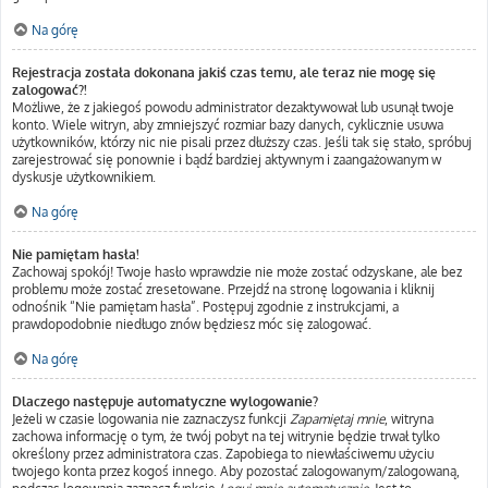
Na górę
Rejestracja została dokonana jakiś czas temu, ale teraz nie mogę się
zalogować?!
Możliwe, że z jakiegoś powodu administrator dezaktywował lub usunął twoje
konto. Wiele witryn, aby zmniejszyć rozmiar bazy danych, cyklicznie usuwa
użytkowników, którzy nic nie pisali przez dłuższy czas. Jeśli tak się stało, spróbuj
zarejestrować się ponownie i bądź bardziej aktywnym i zaangażowanym w
dyskusje użytkownikiem.
Na górę
Nie pamiętam hasła!
Zachowaj spokój! Twoje hasło wprawdzie nie może zostać odzyskane, ale bez
problemu może zostać zresetowane. Przejdź na stronę logowania i kliknij
odnośnik “Nie pamiętam hasła”. Postępuj zgodnie z instrukcjami, a
prawdopodobnie niedługo znów będziesz móc się zalogować.
Na górę
Dlaczego następuje automatyczne wylogowanie?
Jeżeli w czasie logowania nie zaznaczysz funkcji
Zapamiętaj mnie
, witryna
zachowa informację o tym, że twój pobyt na tej witrynie będzie trwał tylko
określony przez administratora czas. Zapobiega to niewłaściwemu użyciu
twojego konta przez kogoś innego. Aby pozostać zalogowanym/zalogowaną,