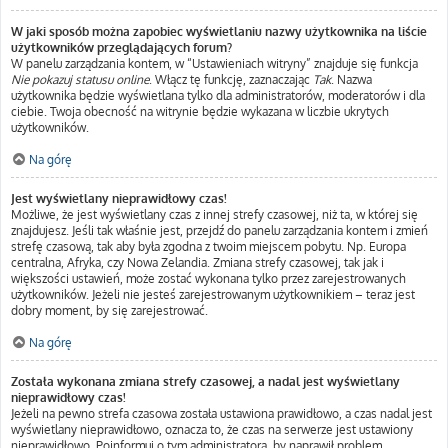
W jaki sposób można zapobiec wyświetlaniu nazwy użytkownika na liście
użytkowników przeglądających forum?
W panelu zarządzania kontem, w “Ustawieniach witryny” znajduje się funkcja
Nie pokazuj statusu online
. Włącz tę funkcję, zaznaczając
Tak
. Nazwa
użytkownika będzie wyświetlana tylko dla administratorów, moderatorów i dla
ciebie. Twoja obecność na witrynie będzie wykazana w liczbie ukrytych
użytkowników.
Na górę
Jest wyświetlany nieprawidłowy czas!
Możliwe, że jest wyświetlany czas z innej strefy czasowej, niż ta, w której się
znajdujesz. Jeśli tak właśnie jest, przejdź do panelu zarządzania kontem i zmień
strefę czasową, tak aby była zgodna z twoim miejscem pobytu. Np. Europa
centralna, Afryka, czy Nowa Zelandia. Zmiana strefy czasowej, tak jak i
większości ustawień, może zostać wykonana tylko przez zarejestrowanych
użytkowników. Jeżeli nie jesteś zarejestrowanym użytkownikiem – teraz jest
dobry moment, by się zarejestrować.
Na górę
Została wykonana zmiana strefy czasowej, a nadal jest wyświetlany
nieprawidłowy czas!
Jeżeli na pewno strefa czasowa została ustawiona prawidłowo, a czas nadal jest
wyświetlany nieprawidłowo, oznacza to, że czas na serwerze jest ustawiony
nieprawidłowo. Poinformuj o tym administratora, by naprawił problem.