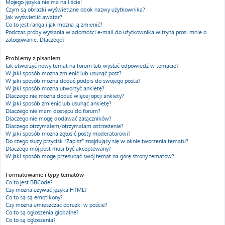
Mojego języka nie ma na liście!
Czym są obrazki wyświetlane obok nazwy użytkownika?
Jak wyświetlić awatar?
Co to jest ranga i jak można ją zmienić?
Podczas próby wysłania wiadomości e-mail do użytkownika witryna prosi mnie o
zalogowanie. Dlaczego?
Problemy z pisaniem
Jak utworzyć nowy temat na forum lub wysłać odpowiedź w temacie?
W jaki sposób można zmienić lub usunąć post?
W jaki sposób można dodać podpis do swojego posta?
W jaki sposób można utworzyć ankietę?
Dlaczego nie można dodać więcej opcji ankiety?
W jaki sposób zmienić lub usunąć ankietę?
Dlaczego nie mam dostępu do forum?
Dlaczego nie mogę dodawać załączników?
Dlaczego otrzymałem/otrzymałam ostrzeżenie?
W jaki sposób można zgłosić posty moderatorowi?
Do czego służy przycisk “Zapisz” znajdujący się w oknie tworzenia tematu?
Dlaczego mój post musi być akceptowany?
W jaki sposób mogę przesunąć swój temat na górę strony tematów?
Formatowanie i typy tematów
Co to jest BBCode?
Czy można używać języka HTML?
Co to są są emotikony?
Czy można umieszczać obrazki w poście?
Co to są ogłoszenia globalne?
Co to są ogłoszenia?