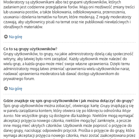
Moderatorzy są użytkownikami albo też grupami użytkowników, których
zadaniem jest codzienne przeglądanie forów. Mają oni możliwość zmiany treści
lub usuwania postów, a także blokowania, odblokowywania, przenoszenia,
usuwania i dzielenia tematów na forum, które moderują. Z reguły moderatorzy
czuwają, aby użytkownicy pisali na temat oraz nie publikowali niewłaściwych i
obraźliwych materiałów.
Na górę
Co to są grupy użytkowników?
Grupy użytkowników, to grupy, na jakie administratorzy dzielą całą społeczność
witryny, aby łatwiej było nimi zarządzać. Każdy użytkownik może należeć do
wielu grup, a każda grupa może mieć swoje własne uprawnienia. Dzięki temu
administratorzy mogą łatwo zmieniać uprawnienia wielu użytkowników naraz,
nadawać uprawnienia moderatora lub dawać dostęp użytkownikom do
prywatnego forum.
Na górę
Gdzie znajduje się spis grup użytkowników i jak można dołączyć do grupy?
Spis grup użytkowników można zobaczyć, otwierając kartę
Grupy
znajdującą się
w panelu zarządzania kontem, który otwiera się po kliknięciu odnośnika
Moje
konto
. Nie wszystkie grupy są dostępne dla każdego. Niektóre mogą wymagać
akceptacji przyjęcia nowego członka, niektóre mogą być zamknięte, a jeszcze
inne mogą mieć ukrytych członków. Użytkownik może poprosić o przyjęcie do
danej grupy, naciskając odpowiedni przycisk. Prośba o przyjęcie do grupy, która
wymaga akceptacji przyjęcia nowego członka, musi zostać zaakceptowana przez