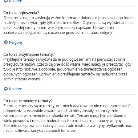
Na górę
Co to są ogłoszenia?
Ogłoszenia często zawierają ważne informacje dotyczące przeglądanego forum
i należy je przeczytać, gdy tylko jest to możliwe. Ogłoszenia są wyświetlane na
górze każdej strony forum, w którym zostały napisane. Uprawnienia
zamieszczania ogłoszeń są nadawane przez administratora witryny.
Na górę
Co to są przyklejone tematy?
Przyklejone tematy są wyświetlane pod ogłoszeniami na pierwszej stronie
przeglądu tematów. Często są one dość ważne, więc należy je przeczytać, gdy
tylko jest to możliwe. Podobnie, jak uprawnienia zamieszczania ogłoszeń i
globalnych ogłoszeń, uprawnienia przyklejania tematów są nadawane przez
administratora witryny.
Na górę
Co to są zamknięte tematy?
Zamknięte tematy są to tematy, w których użytkownicy nie mogą zamieszczać
odpowiedzi, a wszystkie zawarte w nich ankiety zostały automatycznie
zakończone w momencie zamykania tematu. Tematy mogą być zamykane z
wielu powodów i robią to moderatorzy forum lub administratorzy witryny.
Zależnie od uprawnień nadanych przez administratora witryny użytkownik może
mieć możliwość zamykania swoich tematów.