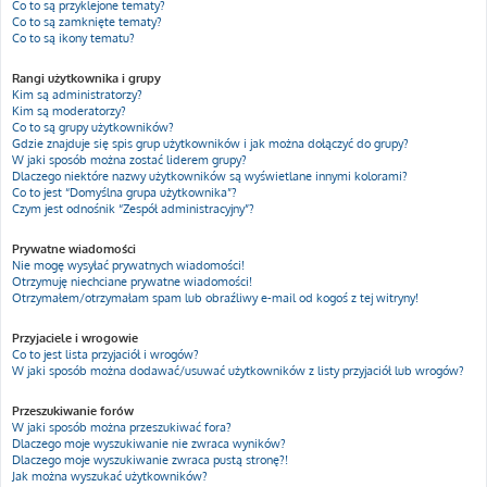
Co to są przyklejone tematy?
Co to są zamknięte tematy?
Co to są ikony tematu?
Rangi użytkownika i grupy
Kim są administratorzy?
Kim są moderatorzy?
Co to są grupy użytkowników?
Gdzie znajduje się spis grup użytkowników i jak można dołączyć do grupy?
W jaki sposób można zostać liderem grupy?
Dlaczego niektóre nazwy użytkowników są wyświetlane innymi kolorami?
Co to jest “Domyślna grupa użytkownika”?
Czym jest odnośnik “Zespół administracyjny”?
Prywatne wiadomości
Nie mogę wysyłać prywatnych wiadomości!
Otrzymuję niechciane prywatne wiadomości!
Otrzymałem/otrzymałam spam lub obraźliwy e-mail od kogoś z tej witryny!
Przyjaciele i wrogowie
Co to jest lista przyjaciół i wrogów?
W jaki sposób można dodawać/usuwać użytkowników z listy przyjaciół lub wrogów?
Przeszukiwanie forów
W jaki sposób można przeszukiwać fora?
Dlaczego moje wyszukiwanie nie zwraca wyników?
Dlaczego moje wyszukiwanie zwraca pustą stronę?!
Jak można wyszukać użytkowników?