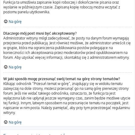
Funkcja ta umożliwia zapisanie kopii roboczej i dokończenie pisania oraz
wysłanie w późniejszym czasie. Zapisaną kopię roboczą można wczytać z
poziomu panelu użytkownika.
Na górę
Dlaczego mój post musi być akceptowany?
Administrator witryny mógł zadecydować, że posty na danym forum wymagają
przejrzenia przed publikacją. Jest również możliwe, że administrator umieścił cię
w grupie, która ma ograniczenia publikowania postów polegające na
konieczności ich akceptowania przez moderatorów przed opublikowaniem na
forum. Aby uzyskać więcej informacji, skontaktuj się z administratorem witryny.
Na górę
W jaki sposób mogę przesunąć swój temat na górę strony tematów?
Klikając odnośnik “Przesuń temat w górę”, znajdujący się w widoku tematu
zazwyczaj na dole strony, możesz przesunąć go na samą górę pierwszej strony
forum. Jeśli nie widać takiego odnośnika, oznacza to, że funkcja ta jest
wyłączona lub nie upłynął jeszcze wymagany czas, zanim będzie możliwe użycie
tej funkcji. Innym, łatwym sposobem na przesunięcie tematu na początek, jest
napisanie w nim posta. Należy pamiętać, aby przy tym przestrzegać regulaminu
witryny.
Na górę