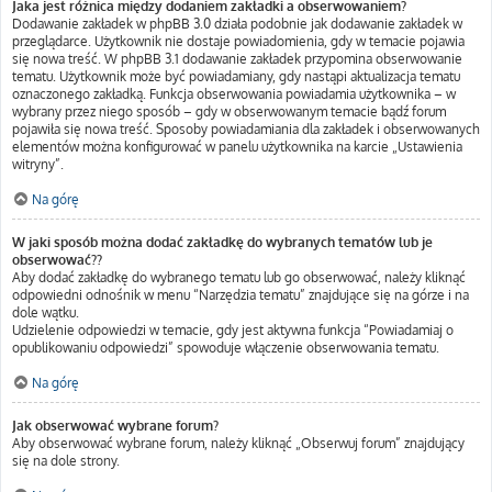
Jaka jest różnica między dodaniem zakładki a obserwowaniem?
Dodawanie zakładek w phpBB 3.0 działa podobnie jak dodawanie zakładek w
przeglądarce. Użytkownik nie dostaje powiadomienia, gdy w temacie pojawia
się nowa treść. W phpBB 3.1 dodawanie zakładek przypomina obserwowanie
tematu. Użytkownik może być powiadamiany, gdy nastąpi aktualizacja tematu
oznaczonego zakładką. Funkcja obserwowania powiadamia użytkownika – w
wybrany przez niego sposób – gdy w obserwowanym temacie bądź forum
pojawiła się nowa treść. Sposoby powiadamiania dla zakładek i obserwowanych
elementów można konfigurować w panelu użytkownika na karcie „Ustawienia
witryny”.
Na górę
W jaki sposób można dodać zakładkę do wybranych tematów lub je
obserwować??
Aby dodać zakładkę do wybranego tematu lub go obserwować, należy kliknąć
odpowiedni odnośnik w menu “Narzędzia tematu” znajdujące się na górze i na
dole wątku.
Udzielenie odpowiedzi w temacie, gdy jest aktywna funkcja “Powiadamiaj o
opublikowaniu odpowiedzi” spowoduje włączenie obserwowania tematu.
Na górę
Jak obserwować wybrane forum?
Aby obserwować wybrane forum, należy kliknąć „Obserwuj forum” znajdujący
się na dole strony.