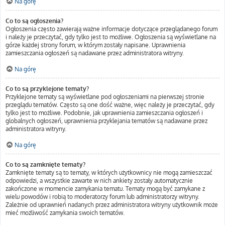
Na górę
Co to są ogłoszenia?
Ogłoszenia często zawierają ważne informacje dotyczące przeglądanego forum
i należy je przeczytać, gdy tylko jest to możliwe. Ogłoszenia są wyświetlane na
górze każdej strony forum, w którym zostały napisane. Uprawnienia
zamieszczania ogłoszeń są nadawane przez administratora witryny.
Na górę
Co to są przyklejone tematy?
Przyklejone tematy są wyświetlane pod ogłoszeniami na pierwszej stronie
przeglądu tematów. Często są one dość ważne, więc należy je przeczytać, gdy
tylko jest to możliwe. Podobnie, jak uprawnienia zamieszczania ogłoszeń i
globalnych ogłoszeń, uprawnienia przyklejania tematów są nadawane przez
administratora witryny.
Na górę
Co to są zamknięte tematy?
Zamknięte tematy są to tematy, w których użytkownicy nie mogą zamieszczać
odpowiedzi, a wszystkie zawarte w nich ankiety zostały automatycznie
zakończone w momencie zamykania tematu. Tematy mogą być zamykane z
wielu powodów i robią to moderatorzy forum lub administratorzy witryny.
Zależnie od uprawnień nadanych przez administratora witryny użytkownik może
mieć możliwość zamykania swoich tematów.