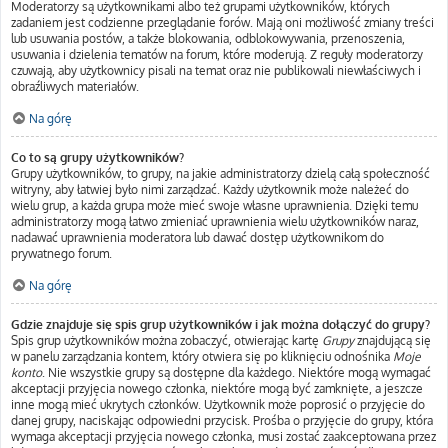
Moderatorzy są użytkownikami albo też grupami użytkowników, których
zadaniem jest codzienne przeglądanie forów. Mają oni możliwość zmiany treści
lub usuwania postów, a także blokowania, odblokowywania, przenoszenia,
usuwania i dzielenia tematów na forum, które moderują. Z reguły moderatorzy
czuwają, aby użytkownicy pisali na temat oraz nie publikowali niewłaściwych i
obraźliwych materiałów.
Na górę
Co to są grupy użytkowników?
Grupy użytkowników, to grupy, na jakie administratorzy dzielą całą społeczność
witryny, aby łatwiej było nimi zarządzać. Każdy użytkownik może należeć do
wielu grup, a każda grupa może mieć swoje własne uprawnienia. Dzięki temu
administratorzy mogą łatwo zmieniać uprawnienia wielu użytkowników naraz,
nadawać uprawnienia moderatora lub dawać dostęp użytkownikom do
prywatnego forum.
Na górę
Gdzie znajduje się spis grup użytkowników i jak można dołączyć do grupy?
Spis grup użytkowników można zobaczyć, otwierając kartę
Grupy
znajdującą się
w panelu zarządzania kontem, który otwiera się po kliknięciu odnośnika
Moje
konto
. Nie wszystkie grupy są dostępne dla każdego. Niektóre mogą wymagać
akceptacji przyjęcia nowego członka, niektóre mogą być zamknięte, a jeszcze
inne mogą mieć ukrytych członków. Użytkownik może poprosić o przyjęcie do
danej grupy, naciskając odpowiedni przycisk. Prośba o przyjęcie do grupy, która
wymaga akceptacji przyjęcia nowego członka, musi zostać zaakceptowana przez