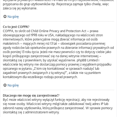
przypisania do grup użytkowników itp. Rejestracja zajmuje tylko chwilę, więc
zaleca się jej wykonanie.
Na górę
Co to jest COPPA?
COPPA, to skrót od Child Online Privacy and Protection Act – prawa
obowiązującego od 1998 roku w USA, nakładającego na właścicieli stron
internetowych, które potencjalnie mogą zbierać informacje od osób
małoletnich – mających mniej niż 13 lat – obowiązek posiadania pisemnej
zgody rodziców lub opiekunów prawnych na zbieranie informacji prywatnych od
osób poniżej 13 roku życia. Jeżeli nie masz pewności czy to dotyczy ciebie jako
kogoś próbującego zarejestrować się na danej witrynie internetowej –
skontaktuj się z prawnikiem, by uzyskać wyjaśnienie. phpBB Limited i
właściciele tej witryny nie dostarczają pomocy prawnej z wyjątkiem przypadku
opisanego w pytaniu „Z kim się kontaktować w sprawach nadużyć lub
zagadnień prawnych związanych z tą witryną?”, a także nie są punktem
kontaktowym dla wszelkiego rodzaju porad prawnych.
Na górę
Dlaczego nie mogę się zarejestrować?
Być może właściciel witryny wyłączył funkcję rejestracji, aby nie rejestrowały
się nowe osoby. Właściciel witryny mógł także zablokować twój adres IP lub
zabronił nazwy użytkownika, którą próbujesz zarejestrować. W sprawie pomocy
skontaktuj się z administratorem witryny.