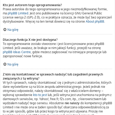
Kto jest autorem tego oprogramowania?
Prawa autorskie do tego oprogramowania w jego niezmodyfikowanej formie,
ma
phpBB Limited
. Jest ono publikowane na licencji GNU General Public
License wersja 2 (GPL-2.0), co w praktyce oznacza, że może być bez ograniczeń
dystrybuowane. Więcej na ten temat dowiesz się na stronie
About phpBB
.
Na górę
Dlaczego funkcja X nie jest dostępna?
To oprogramowanie zostało stworzone i jest licencjonowane przez phpBB
Limited. Jeśli uważasz, że brakuje w nim jakiejś funkcji, przejdź na stronę
phpBB Ideas Centre
, gdzie możesz zagłosować na istniejące propozycje lub
zaproponować nowe funkcje.
Na górę
Z kim się kontaktować w sprawach nadużyć lub zagadnień prawnych
związanych z tą witryną?
W tych sprawach, należy skontaktować się z jednym z administratorów, których
dane wyświetlone są na liście zespołu administracyjnego. Jeżeli jednak nie
otrzymasz odpowiedzi, należy skontaktować się z właścicielem domeny –
wykonaj sprawdzenie
kto to jest
lub, jeśli witryna jest uruchomiona na jednym z
darmowych serwisów, np. Yahoo!, free.fr, f2s.com, itp., z kierownictwem lub
wydziałem nadużyć tego serwisu. Absolutnie
nie należy
do kompetencji phpBB
Limited i nie może ona w żaden sposób być obarczana odpowiedzialnością za
to w jaki sposób, gdzie lub przez kogo ta witryna jest używana. Proszę nie