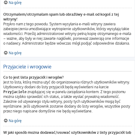
Na górę
Otrzymałem/otrzymałam spam lub obraźliwy e-mail od kogoś z tej
witryny!
Przykro nam z tego powodu. System wysyłania e-maili witryny zawiera
zabezpieczenia umożliwiające wytropienie użytkowników, którzy wysyłają takie
wiadomości. Prześlij administratorowi witryny pełną kopię otrzymanego e-maila
– ważne, aby były w niej zawarte nagłówki, ponieważ zawierają one informacje
o nadawcy. Administrator będzie wówczas mógł podjąć odpowiednie działania.
Na górę
Przyjaciele i wrogowie
Co to jest lista przyjaciół i wrogów?
Jest to lista, którą można użyć do organizowania różnych użytkowników witryny.
Użytkownicy dodani do listy przyjaciół będą wyświetleni na karcie
znajdującej się w panelu zarządzania kontem. Z tego poziomu
Przyjaciele
można szybko sprawdzić ich status, a także wysłać prywatną wiadomość.
Zależnie od używanego stylu witryny, posty tych użytkowników mogą być
wyróżniane. Jeśli użytkownik zostanie dodany do listy wrogów, wszystkie posty
przez niego napisane domyślnie nie będą wyświetlane.
Na górę
W jaki sposób można dodawać/usuwać użytkowników z listy przyjaciół lub