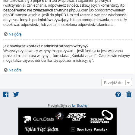
kontaktować się z phpBB Limited w sprawach zagadnień prawnych
(wstrzymania i zaniechania, odpowiedzialności, szkalujących komentarzy itp.)
bezpośrednio nie związanych
z witryną phpBB.com lub oprogramowaniem
phpBB samym w sobie. Jeśli do phpBB Limited zostanie wysłana wiadomość
dotycząca
innych podmiotów
używających tego oprogramowania, nie należy
oczekiwać odpowiedzi, lub zostanie udzielona odpowiedź lakoniczna.
Na górę
Jak nawiązać kontakt z administratorem witryny?
Wszyscy użytkownicy witryny mogą używać – jeśli funkcja ta jest włączona
przez administratora witryny – formularza „Kontakt z nami”. Członkowie witryny
mogą także używać odnośnika „Zespół administracyjny”.
Na górę
Przejdź do
ProLight Style by
Ian Bradley