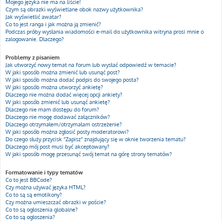
Mojego języka nie ma na liście!
Czym są obrazki wyświetlane obok nazwy użytkownika?
Jak wyświetlić awatar?
Co to jest ranga i jak można ją zmienić?
Podczas próby wysłania wiadomości e-mail do użytkownika witryna prosi mnie o
zalogowanie. Dlaczego?
Problemy z pisaniem
Jak utworzyć nowy temat na forum lub wysłać odpowiedź w temacie?
W jaki sposób można zmienić lub usunąć post?
W jaki sposób można dodać podpis do swojego posta?
W jaki sposób można utworzyć ankietę?
Dlaczego nie można dodać więcej opcji ankiety?
W jaki sposób zmienić lub usunąć ankietę?
Dlaczego nie mam dostępu do forum?
Dlaczego nie mogę dodawać załączników?
Dlaczego otrzymałem/otrzymałam ostrzeżenie?
W jaki sposób można zgłosić posty moderatorowi?
Do czego służy przycisk “Zapisz” znajdujący się w oknie tworzenia tematu?
Dlaczego mój post musi być akceptowany?
W jaki sposób mogę przesunąć swój temat na górę strony tematów?
Formatowanie i typy tematów
Co to jest BBCode?
Czy można używać języka HTML?
Co to są są emotikony?
Czy można umieszczać obrazki w poście?
Co to są ogłoszenia globalne?
Co to są ogłoszenia?