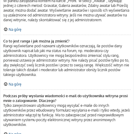
W panelu zarządzania kontem na karcie „Profil” w sekcji „Awatar”, używając
jednej z czterech metod: Gravatar, Galeria awatarów, Zdalny awatar lub Prześlij
awatar, można dodać awatar. Wyświetlanie awatarów i sposób ich wyświetlania
są uzależnione od administratora witryny. Jeśli nie można używać awatarów na
danej witrynie, należy skontaktować się z jej administratorem.
Na górę
Co to jest ranga i jak można ją zmienić?
Rangi wyświetlane pod nazwami użytkowników oznaczają, ile postów dany
użytkownik napisał lub jaki ma status na forum, np. moderatora czy
administratora. Użytkownicy nie mogą bezpośrednio zmieniać stylu rang,
ponieważ ustawia je administrator witryny. Nie należy pisać postów tylko po to,
aby zwiększyć swój licznik postów i przez to swoją rangę. Większość witryn nie
toleruje takich działań i moderator lub administrator obniży licznik postów
takiego użytkownika.
Na górę
Podczas próby wysłania wiadomości e-mail do użytkownika witryna prosi
mnie o zalogowanie. Dlaczego?
Tylko zarejestrowani użytkownicy mogą wysyłać e-maile do innych
użytkowników przez wbudowany formularz wysyłania e-maili i tylko wtedy, jeżeli
administrator włączył tę funkcję. Ma to zabezpieczać przed nieprawidłowym
używaniem systemu poczty elektronicznej witryny przez anonimowych
użytkowników.