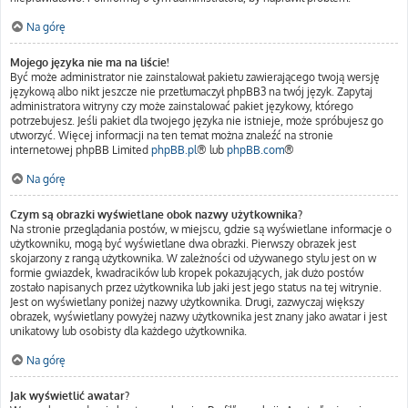
Na górę
Mojego języka nie ma na liście!
Być może administrator nie zainstalował pakietu zawierającego twoją wersję
językową albo nikt jeszcze nie przetłumaczył phpBB3 na twój język. Zapytaj
administratora witryny czy może zainstalować pakiet językowy, którego
potrzebujesz. Jeśli pakiet dla twojego języka nie istnieje, może spróbujesz go
utworzyć. Więcej informacji na ten temat można znaleźć na stronie
internetowej phpBB Limited
phpBB.pl
® lub
phpBB.com
®
Na górę
Czym są obrazki wyświetlane obok nazwy użytkownika?
Na stronie przeglądania postów, w miejscu, gdzie są wyświetlane informacje o
użytkowniku, mogą być wyświetlane dwa obrazki. Pierwszy obrazek jest
skojarzony z rangą użytkownika. W zależności od używanego stylu jest on w
formie gwiazdek, kwadracików lub kropek pokazujących, jak dużo postów
zostało napisanych przez użytkownika lub jaki jest jego status na tej witrynie.
Jest on wyświetlany poniżej nazwy użytkownika. Drugi, zazwyczaj większy
obrazek, wyświetlany powyżej nazwy użytkownika jest znany jako awatar i jest
unikatowy lub osobisty dla każdego użytkownika.
Na górę
Jak wyświetlić awatar?