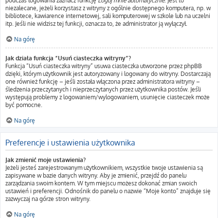
podczas logowania zaznacz funkcję
Loguj mnie automatycznie
. Jest to
niezalecane, jeżeli korzystasz z witryny z ogólnie dostępnego komputera, np. w
bibliotece, kawiarence internetowej, sali komputerowej w szkole lub na uczelni
itp. Jeśli nie widzisz tej funkcji, oznacza to, że administrator ją wyłączył.
Na górę
Jak działa funkcja “Usuń ciasteczka witryny”?
Funkcja “Usuń ciasteczka witryny” usuwa ciasteczka utworzone przez phpBB
dzięki, którym użytkownik jest autoryzowany i logowany do witryny. Dostarczają
one również funkcję – jeśli została włączona przez administratora witryny –
śledzenia przeczytanych i nieprzeczytanych przez użytkownika postów. Jeśli
występują problemy z logowaniem/wylogowaniem, usunięcie ciasteczek może
być pomocne.
Na górę
Preferencje i ustawienia użytkownika
Jak zmienić moje ustawienia?
Jeżeli jesteś zarejestrowanym użytkownikiem, wszystkie twoje ustawienia są
zapisywane w bazie danych witryny. Aby je zmienić, przejdź do panelu
zarządzania swoim kontem. W tym miejscu możesz dokonać zmian swoich
ustawień i preferencji. Odnośnik do panelu o nazwie “Moje konto” znajduje się
zazwyczaj na górze stron witryny.
Na górę