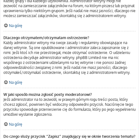
każdej grupy i dla każdego użytkownika. Administrator witryny mógł nie
zezwolić na zamieszczanie załączników na forum, na którym piszesz lub przyznał
uprawnienia tylko niektórym grupom. Jeśli nadal nie masz jasności, dlaczego nie
możesz zamieszczać załączników, skontaktuj się z administratorem witryny.
Na górę
Dlaczego otrzymałem/otrzymałam ostrzeżenie?
Każdy administrator witryny ma swoje zasady i regulaminy obowiązujące na
danej witrynie. Są one opublikowane i administrator zaleca zapoznanie się z
nimi. Jeśli ktoś ich nie przestrzegał, może otrzymać ostrzeżenie. O udzieleniu
ostrzeżenia decyduje administrator witryny. phpBB Limited nie ma nic
wspólnego z ostrzeżeniami udzielanymi na tej witrynie i nie ponosi żadnej
odpowiedzialności związanej z nimi. Jeśli nadal nie masz jasności, dlaczego
otrzymałeś/otrzymałaś ostrzeżenie, skontaktuj się z administratorem witryny.
Na górę
W jaki sposób można zgłosić posty moderatorowi?
Jeśli administrator na to zezwolił, w prawym górnym rogu treści posta, który
chcesz zgłosić, powinien być widoczny odpowiedni przycisk. Naciśnięcie tego
przycisku spowoduje przeniesienie cię do formularza, który po jego wypełnieniu
umożliwi wysłanie zgłoszenia.
Na górę
Do czego służy przycisk “Zapisz” znajdujący się w oknie tworzenia tematu?