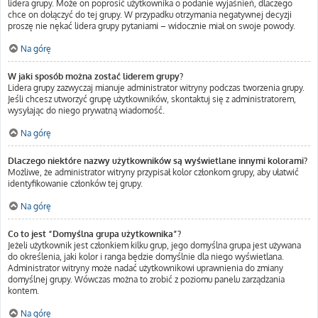
lidera grupy. Może on poprosić użytkownika o podanie wyjaśnień, dlaczego
chce on dołączyć do tej grupy. W przypadku otrzymania negatywnej decyzji
proszę nie nękać lidera grupy pytaniami – widocznie miał on swoje powody.
Na górę
W jaki sposób można zostać liderem grupy?
Lidera grupy zazwyczaj mianuje administrator witryny podczas tworzenia grupy.
Jeśli chcesz utworzyć grupę użytkowników, skontaktuj się z administratorem,
wysyłając do niego prywatną wiadomość.
Na górę
Dlaczego niektóre nazwy użytkowników są wyświetlane innymi kolorami?
Możliwe, że administrator witryny przypisał kolor członkom grupy, aby ułatwić
identyfikowanie członków tej grupy.
Na górę
Co to jest “Domyślna grupa użytkownika”?
Jeżeli użytkownik jest członkiem kilku grup, jego domyślna grupa jest używana
do określenia, jaki kolor i ranga będzie domyślnie dla niego wyświetlana.
Administrator witryny może nadać użytkownikowi uprawnienia do zmiany
domyślnej grupy. Wówczas można to zrobić z poziomu panelu zarządzania
kontem.
Na górę