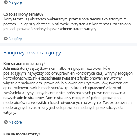
Na górę
Co to są ikony tematu?
Ikony tematu są obrazkami wybieranymi przez autora tematu skojarzonymi z
postami – sugerują ich treść. Możliwość korzystania z ikon tematu uzależniona
jest od uprawnień nadanych przez administratora witryny.
Na górę
Rangi użytkownika i grupy
Kim są administratorzy?
Administratorzy są użytkownikami albo też grupami użytkowników
posiadającymi najwyższy poziom uprawnień kontrolnych całej witryny. Mogą oni
kontrolować wszystkie zagadnienia związane z funkcjonowaniem witryny
włącznie z nadawaniem uprawnień, blokowaniem użytkowników, tworzeniem
grup użytkowników lub moderatorów itp. Zakres ich uprawnień zależy od
założyciela witryny i innych administratorów mających prawo nominowania
nowych administratorów. Administratorzy mogą mieć pełne uprawnienia
moderatorów na wszystkich forach utworzonych na witrynie. Zakres uprawnień
moderacyjnych uzależniony jest od uprawnień nadanych przez założyciela
witryny.
Na górę
Kim są moderatorzy?