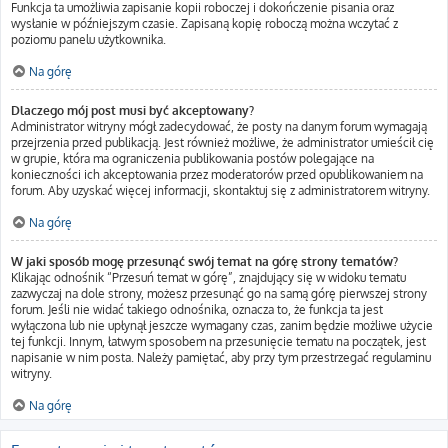
Funkcja ta umożliwia zapisanie kopii roboczej i dokończenie pisania oraz
wysłanie w późniejszym czasie. Zapisaną kopię roboczą można wczytać z
poziomu panelu użytkownika.
Na górę
Dlaczego mój post musi być akceptowany?
Administrator witryny mógł zadecydować, że posty na danym forum wymagają
przejrzenia przed publikacją. Jest również możliwe, że administrator umieścił cię
w grupie, która ma ograniczenia publikowania postów polegające na
konieczności ich akceptowania przez moderatorów przed opublikowaniem na
forum. Aby uzyskać więcej informacji, skontaktuj się z administratorem witryny.
Na górę
W jaki sposób mogę przesunąć swój temat na górę strony tematów?
Klikając odnośnik “Przesuń temat w górę”, znajdujący się w widoku tematu
zazwyczaj na dole strony, możesz przesunąć go na samą górę pierwszej strony
forum. Jeśli nie widać takiego odnośnika, oznacza to, że funkcja ta jest
wyłączona lub nie upłynął jeszcze wymagany czas, zanim będzie możliwe użycie
tej funkcji. Innym, łatwym sposobem na przesunięcie tematu na początek, jest
napisanie w nim posta. Należy pamiętać, aby przy tym przestrzegać regulaminu
witryny.
Na górę