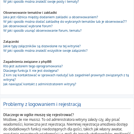
W jaki sposób można znaleźć swoje posty i tematy?
Obserwowanie tematów i zakładki
Jaka jest różnica między dodaniem zakładki a obserwowaniem?
W jaki sposób można dodać zakładkę do wybranych tematów lub je obserwować??
Jak obserwować wybrane forum?
W jaki sposób usunąć obserwowanie forum, tematu?
Załączniki
Jakie typy załączników są dozwolone na tej witrynie?
W jaki sposób można znaleźć wszystkie swoje załączniki?
Zagadnienia związane z phpBB
Kto jest autorem tego oprogramowania?
Dlaczego funkcja X nie jest dostępna?
Z kim się kontaktować w sprawach nadużyć lub zagadnień prawnych związanych z tą
witryną?
Jak nawiązać kontakt z administratorem witryny?
Problemy z logowaniem i rejestracją
Dlaczego w ogóle muszę się rejestrować?
Możliwe, że nie musisz. To od administratora witryny zależy czy, aby pisać
wiadomości, konieczna jest rejestracja. Niemniej rejestracja umożliwia dostęp
do dodatkowych funkcji niedostępnych dla gości, takich jak własny awatar,
wysyłanie prywatnych wiadomości i e-maili do innych użytkowników, możliwość