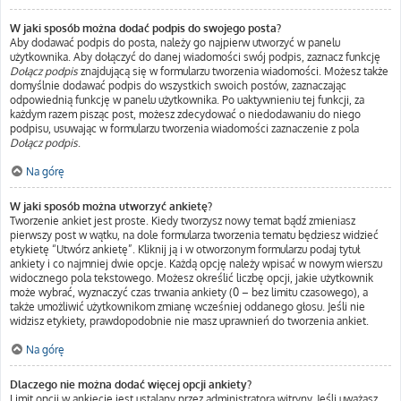
W jaki sposób można dodać podpis do swojego posta?
Aby dodawać podpis do posta, należy go najpierw utworzyć w panelu
użytkownika. Aby dołączyć do danej wiadomości swój podpis, zaznacz funkcję
Dołącz podpis
znajdującą się w formularzu tworzenia wiadomości. Możesz także
domyślnie dodawać podpis do wszystkich swoich postów, zaznaczając
odpowiednią funkcję w panelu użytkownika. Po uaktywnieniu tej funkcji, za
każdym razem pisząc post, możesz zdecydować o niedodawaniu do niego
podpisu, usuwając w formularzu tworzenia wiadomości zaznaczenie z pola
Dołącz podpis
.
Na górę
W jaki sposób można utworzyć ankietę?
Tworzenie ankiet jest proste. Kiedy tworzysz nowy temat bądź zmieniasz
pierwszy post w wątku, na dole formularza tworzenia tematu będziesz widzieć
etykietę “Utwórz ankietę”. Kliknij ją i w otworzonym formularzu podaj tytuł
ankiety i co najmniej dwie opcje. Każdą opcję należy wpisać w nowym wierszu
widocznego pola tekstowego. Możesz określić liczbę opcji, jakie użytkownik
może wybrać, wyznaczyć czas trwania ankiety (0 – bez limitu czasowego), a
także umożliwić użytkownikom zmianę wcześniej oddanego głosu. Jeśli nie
widzisz etykiety, prawdopodobnie nie masz uprawnień do tworzenia ankiet.
Na górę
Dlaczego nie można dodać więcej opcji ankiety?
Limit opcji w ankiecie jest ustalany przez administratora witryny. Jeśli uważasz,