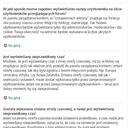
W jaki sposób można zapobiec wyświetlaniu nazwy użytkownika na liście
użytkowników przeglądających forum?
W panelu zarządzania kontem, w “Ustawieniach witryny” znajduje się funkcja
Nie pokazuj statusu online
. Włącz tę funkcję, zaznaczając
Tak
. Nazwa
użytkownika będzie wyświetlana tylko dla administratorów, moderatorów i dla
ciebie. Twoja obecność na witrynie będzie wykazana w liczbie ukrytych
użytkowników.
Na górę
Jest wyświetlany nieprawidłowy czas!
Możliwe, że jest wyświetlany czas z innej strefy czasowej, niż ta, w której się
znajdujesz. Jeśli tak właśnie jest, przejdź do panelu zarządzania kontem i zmień
strefę czasową, tak aby była zgodna z twoim miejscem pobytu. Np. Europa
centralna, Afryka, czy Nowa Zelandia. Zmiana strefy czasowej, tak jak i
większości ustawień, może zostać wykonana tylko przez zarejestrowanych
użytkowników. Jeżeli nie jesteś zarejestrowanym użytkownikiem – teraz jest
dobry moment, by się zarejestrować.
Na górę
Została wykonana zmiana strefy czasowej, a nadal jest wyświetlany
nieprawidłowy czas!
Jeżeli na pewno strefa czasowa została ustawiona prawidłowo, a czas nadal jest
wyświetlany nieprawidłowo, oznacza to, że czas na serwerze jest ustawiony
nieprawidłowo. Poinformuj o tym administratora, by naprawił problem.