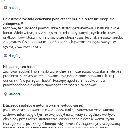
Na górę
Rejestracja została dokonana jakiś czas temu, ale teraz nie mogę się
zalogować?!
Możliwe, że z jakiegoś powodu administrator dezaktywował lub usunął twoje
konto. Wiele witryn, aby zmniejszyć rozmiar bazy danych, cyklicznie usuwa
użytkowników, którzy nic nie pisali przez dłuższy czas. Jeśli tak się stało, spróbuj
zarejestrować się ponownie i bądź bardziej aktywnym i zaangażowanym w
dyskusje użytkownikiem.
Na górę
Nie pamiętam hasła!
Zachowaj spokój! Twoje hasło wprawdzie nie może zostać odzyskane, ale bez
problemu może zostać zresetowane. Przejdź na stronę logowania i kliknij
odnośnik “Nie pamiętam hasła”. Postępuj zgodnie z instrukcjami, a
prawdopodobnie niedługo znów będziesz móc się zalogować.
Na górę
Dlaczego następuje automatyczne wylogowanie?
Jeżeli w czasie logowania nie zaznaczysz funkcji
Zapamiętaj mnie
, witryna
zachowa informację o tym, że twój pobyt na tej witrynie będzie trwał tylko
określony przez administratora czas. Zapobiega to niewłaściwemu użyciu
twojego konta przez kogoś innego. Aby pozostać zalogowanym/zalogowaną,