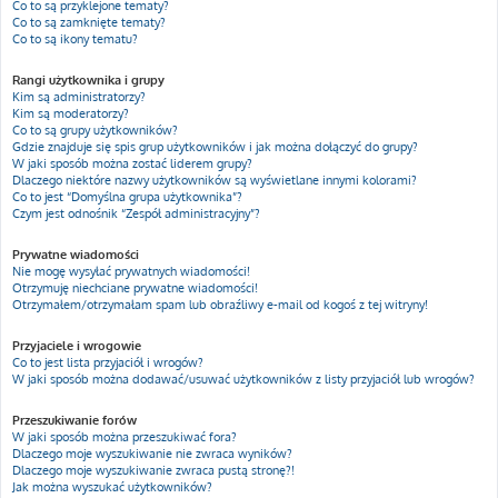
Co to są przyklejone tematy?
Co to są zamknięte tematy?
Co to są ikony tematu?
Rangi użytkownika i grupy
Kim są administratorzy?
Kim są moderatorzy?
Co to są grupy użytkowników?
Gdzie znajduje się spis grup użytkowników i jak można dołączyć do grupy?
W jaki sposób można zostać liderem grupy?
Dlaczego niektóre nazwy użytkowników są wyświetlane innymi kolorami?
Co to jest “Domyślna grupa użytkownika”?
Czym jest odnośnik “Zespół administracyjny”?
Prywatne wiadomości
Nie mogę wysyłać prywatnych wiadomości!
Otrzymuję niechciane prywatne wiadomości!
Otrzymałem/otrzymałam spam lub obraźliwy e-mail od kogoś z tej witryny!
Przyjaciele i wrogowie
Co to jest lista przyjaciół i wrogów?
W jaki sposób można dodawać/usuwać użytkowników z listy przyjaciół lub wrogów?
Przeszukiwanie forów
W jaki sposób można przeszukiwać fora?
Dlaczego moje wyszukiwanie nie zwraca wyników?
Dlaczego moje wyszukiwanie zwraca pustą stronę?!
Jak można wyszukać użytkowników?