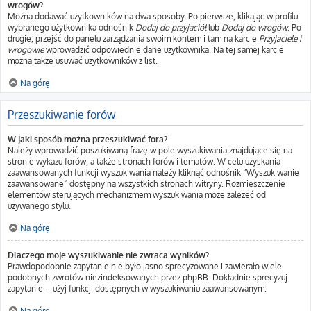
wrogów?
Można dodawać użytkowników na dwa sposoby. Po pierwsze, klikając w profilu
wybranego użytkownika odnośnik
Dodaj do przyjaciół
lub
Dodaj do wrogów
. Po
drugie, przejść do panelu zarządzania swoim kontem i tam na karcie
Przyjaciele i
wrogowie
wprowadzić odpowiednie dane użytkownika. Na tej samej karcie
można także usuwać użytkowników z list.
Na górę
Przeszukiwanie forów
W jaki sposób można przeszukiwać fora?
Należy wprowadzić poszukiwaną frazę w pole wyszukiwania znajdujące się na
stronie wykazu forów, a także stronach forów i tematów. W celu uzyskania
zaawansowanych funkcji wyszukiwania należy kliknąć odnośnik “Wyszukiwanie
zaawansowane” dostępny na wszystkich stronach witryny. Rozmieszczenie
elementów sterujących mechanizmem wyszukiwania może zależeć od
używanego stylu.
Na górę
Dlaczego moje wyszukiwanie nie zwraca wyników?
Prawdopodobnie zapytanie nie było jasno sprecyzowane i zawierało wiele
podobnych zwrotów niezindeksowanych przez phpBB. Dokładnie sprecyzuj
zapytanie – użyj funkcji dostępnych w wyszukiwaniu zaawansowanym.
Na górę