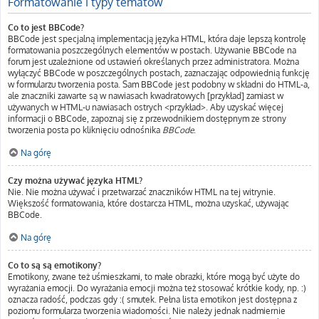
Formatowanie i typy tematów
Co to jest BBCode?
BBCode jest specjalną implementacją języka HTML, która daje lepszą kontrolę
formatowania poszczególnych elementów w postach. Używanie BBCode na
forum jest uzależnione od ustawień określanych przez administratora. Można
wyłączyć BBCode w poszczególnych postach, zaznaczając odpowiednią funkcję
w formularzu tworzenia posta. Sam BBCode jest podobny w składni do HTML-a,
ale znaczniki zawarte są w nawiasach kwadratowych [przykład] zamiast w
używanych w HTML-u nawiasach ostrych <przykład>. Aby uzyskać więcej
informacji o BBCode, zapoznaj się z przewodnikiem dostępnym ze strony
tworzenia posta po kliknięciu odnośnika
BBCode
.
Na górę
Czy można używać języka HTML?
Nie. Nie można używać i przetwarzać znaczników HTML na tej witrynie.
Większość formatowania, które dostarcza HTML, można uzyskać, używając
BBCode.
Na górę
Co to są są emotikony?
Emotikony, zwane też uśmieszkami, to małe obrazki, które mogą być użyte do
wyrażania emocji. Do wyrażania emocji można też stosować krótkie kody, np. :)
oznacza radość, podczas gdy :( smutek. Pełna lista emotikon jest dostępna z
poziomu formularza tworzenia wiadomości. Nie należy jednak nadmiernie