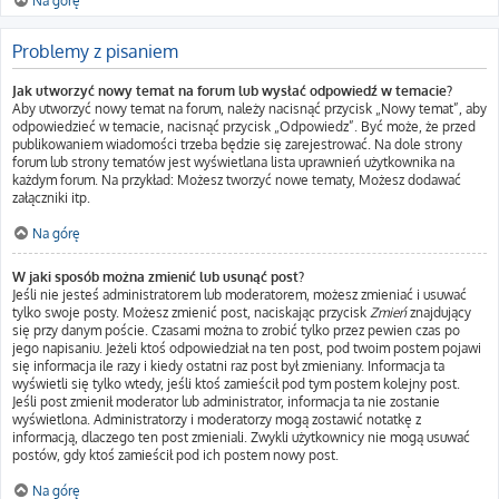
Na górę
Problemy z pisaniem
Jak utworzyć nowy temat na forum lub wysłać odpowiedź w temacie?
Aby utworzyć nowy temat na forum, należy nacisnąć przycisk „Nowy temat”, aby
odpowiedzieć w temacie, nacisnąć przycisk „Odpowiedz”. Być może, że przed
publikowaniem wiadomości trzeba będzie się zarejestrować. Na dole strony
forum lub strony tematów jest wyświetlana lista uprawnień użytkownika na
każdym forum. Na przykład: Możesz tworzyć nowe tematy, Możesz dodawać
załączniki itp.
Na górę
W jaki sposób można zmienić lub usunąć post?
Jeśli nie jesteś administratorem lub moderatorem, możesz zmieniać i usuwać
tylko swoje posty. Możesz zmienić post, naciskając przycisk
Zmień
znajdujący
się przy danym poście. Czasami można to zrobić tylko przez pewien czas po
jego napisaniu. Jeżeli ktoś odpowiedział na ten post, pod twoim postem pojawi
się informacja ile razy i kiedy ostatni raz post był zmieniany. Informacja ta
wyświetli się tylko wtedy, jeśli ktoś zamieścił pod tym postem kolejny post.
Jeśli post zmienił moderator lub administrator, informacja ta nie zostanie
wyświetlona. Administratorzy i moderatorzy mogą zostawić notatkę z
informacją, dlaczego ten post zmieniali. Zwykli użytkownicy nie mogą usuwać
postów, gdy ktoś zamieścił pod ich postem nowy post.
Na górę