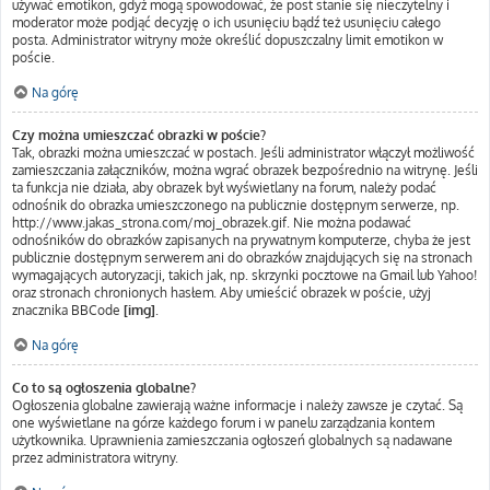
używać emotikon, gdyż mogą spowodować, że post stanie się nieczytelny i
moderator może podjąć decyzję o ich usunięciu bądź też usunięciu całego
posta. Administrator witryny może określić dopuszczalny limit emotikon w
poście.
Na górę
Czy można umieszczać obrazki w poście?
Tak, obrazki można umieszczać w postach. Jeśli administrator włączył możliwość
zamieszczania załączników, można wgrać obrazek bezpośrednio na witrynę. Jeśli
ta funkcja nie działa, aby obrazek był wyświetlany na forum, należy podać
odnośnik do obrazka umieszczonego na publicznie dostępnym serwerze, np.
http://www.jakas_strona.com/moj_obrazek.gif. Nie można podawać
odnośników do obrazków zapisanych na prywatnym komputerze, chyba że jest
publicznie dostępnym serwerem ani do obrazków znajdujących się na stronach
wymagających autoryzacji, takich jak, np. skrzynki pocztowe na Gmail lub Yahoo!
oraz stronach chronionych hasłem. Aby umieścić obrazek w poście, użyj
znacznika BBCode
[img]
.
Na górę
Co to są ogłoszenia globalne?
Ogłoszenia globalne zawierają ważne informacje i należy zawsze je czytać. Są
one wyświetlane na górze każdego forum i w panelu zarządzania kontem
użytkownika. Uprawnienia zamieszczania ogłoszeń globalnych są nadawane
przez administratora witryny.