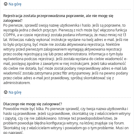
Na górę
Rejestracja została przeprowadzona poprawnie, ale nie mogę się
zalogować!
Po pierwsze, sprawdź swoją nazwę użytkownika i hasło. Jeśli są poprawne, to
wystąpiła jedna z dwóch przyczyn. Pierwszą z nich może być włączona funkcja
COPPA, a w czasie rejestracji została podana informacja, że masz mniej niż 13
lat. Wówczas należy wykonać instrukcje wysłane na twój adres e-mail. Jeśli nie
to było przyczyną, być może nie została aktywowana rejestracja. Niektóre
witryny przed pierwszym zalogowaniem wymagają aktywowania rejestracji
przez osobę rejestrującą się lub przez administratora. Informacja o tym była
wyświetlona podczas rejestracji. Jeśli została wysłana do ciebie wiadomość e-
mail, postępuj zgodnie z zawartymi w niej instrukcjami. Jeżeli taka wiadomość
do ciebie nie dotarła, być może został podany nieprawidłowy adres e-mail lub
wiadomość została zatrzymana przez filtr antyspamowy. Jeśli na pewno podany
przez ciebie adres e-mail jest prawidłowy, spróbuj skontaktować się z
administratorem.
Na górę
Dlaczego nie mogę się zalogować?
Powodów może być kilka. Po pierwsze sprawdź, czy twoja nazwa użytkownika i
hasło są prawidłowe. Jeżeli są prawidłowe, skontaktuj się z właścicielem witryny
i zapytaj, czy cię nie zablokowano. Istnieje też prawdopodobieństwo, że
problem powoduje błędna konfiguracja witryny, na której znajduje się forum.
Skontaktuj się z właścicielem witryny i powiadom go o tym problemie. Musi on
go naprawić.