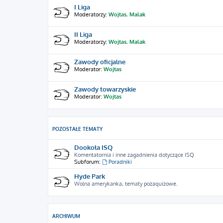
I Liga
Moderatorzy:
Wojtas
,
Malak
II Liga
Moderatorzy:
Wojtas
,
Malak
Zawody oficjalne
Moderator:
Wojtas
Zawody towarzyskie
Moderator:
Wojtas
POZOSTAŁE TEMATY
Dookoła ISQ
Komentatornia i inne zagadnienia dotyczące ISQ
Subforum:
Poradniki
Hyde Park
Wolna amerykanka, tematy pozaquizowe.
ARCHIWUM