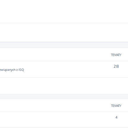
TEMATY
218
 związanych z ISQ
TEMATY
4