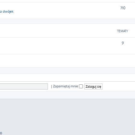
710
ga dwójek
TEMATY
9
|
Zapamiętaj mnie
70