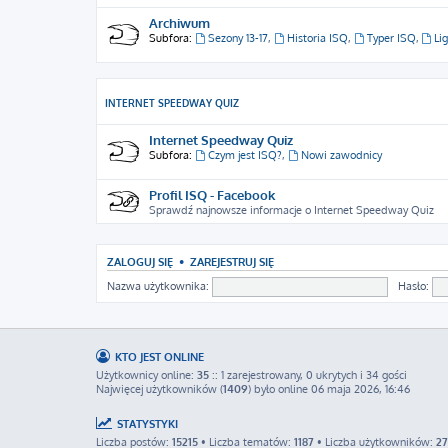
Archiwum
Subfora:
Sezony 13-17
,
Historia ISQ
,
Typer ISQ
,
Li
INTERNET SPEEDWAY QUIZ
Internet Speedway Quiz
Subfora:
Czym jest ISQ?
,
Nowi zawodnicy
Profil ISQ - Facebook
Sprawdź najnowsze informacje o Internet Speedway Quiz
ZALOGUJ SIĘ
•
ZAREJESTRUJ SIĘ
Nazwa użytkownika:
Hasło:
KTO JEST ONLINE
Użytkownicy online:
35
:: 1 zarejestrowany, 0 ukrytych i 34 gości
Najwięcej użytkowników (
1409
) było online 06 maja 2026, 16:46
STATYSTYKI
Liczba postów:
15215
• Liczba tematów:
1187
• Liczba użytkowników:
2