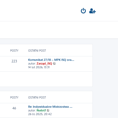
POSTY
OSTATNI POST
Komunikat 27/18 – MPK ISQ ora…
223
W
autor:
Zarząd_ISQ
y
14 lut 2026, 13:31
ś
w
i
e
t
l
n
a
POSTY
OSTATNI POST
j
n
Re: Indywidualne Mistrzostwa …
o
46
W
autor:
Rudolf
w
y
26 lis 2025, 20:42
s
ś