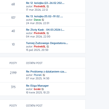
z
Re: 12. kolejka (22–26.02.202…
w
y
68
W
autor:
PiotrekSL
i
p
y
17 mar 2026, 22:12
e
o
ś
t
s
Re: 13. kolejka (15.02–19.02.…
w
l
107
t
W
autor:
Daras
i
n
y
24 mar 2026, 22:01
e
a
ś
t
j
Re: Złoty Kask - 04.03.2026 (…
w
l
n
40
W
autor:
PiotrekSL
i
n
o
y
04 mar 2026, 22:00
e
a
w
ś
t
j
s
Turniej Żużlowego Degustatora…
w
l
n
z
10
W
autor:
PiotrekSL
i
n
o
y
y
15 paź 2025, 20:50
e
a
w
p
ś
t
j
s
o
w
l
n
z
s
i
n
o
y
t
POSTY
OSTATNI POST
e
a
w
p
t
j
s
o
l
n
z
s
Re: Problemy z działaniem cza…
2799
n
o
y
t
W
autor:
Plonek
a
w
p
y
07 mar 2025, 14:50
j
s
o
ś
n
z
s
w
Re: Eliga Manager
375
o
y
t
i
W
autor:
boski
w
p
e
y
10 kwie 2025, 10:23
s
o
t
ś
z
s
l
w
y
t
n
i
p
a
POSTY
OSTATNI POST
e
o
j